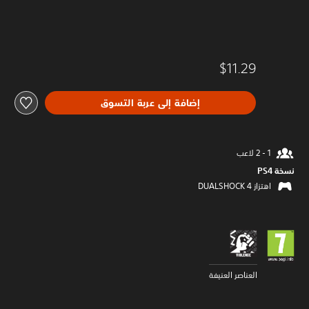
$11.29
إضافة إلى عربة التسوق
نسخة PS4‏
اهتزاز DUALSHOCK 4‏
العناصر العنيفة