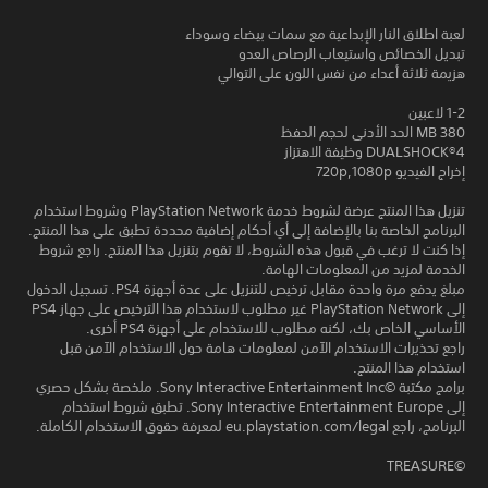
لعبة اطلاق النار الإبداعية مع سمات بيضاء وسوداء
تبديل الخصائص واستيعاب الرصاص العدو
هزيمة ثلاثة أعداء من نفس اللون على التوالي
1-2 لاعبين
380 MB الحد الأدنى لحجم الحفظ
DUALSHOCK‎®4 وظيفة الاهتزاز
إخراج الفيديو 720p,1080p
تنزيل هذا المنتج عرضة لشروط خدمة PlayStation Network وشروط استخدام
البرنامج الخاصة بنا بالإضافة إلى أي أحكام إضافية محددة تطبق على هذا المنتج.
إذا كنت لا ترغب في قبول هذه الشروط، لا تقوم بتنزيل هذا المنتج. راجع شروط
الخدمة لمزيد من المعلومات الهامة.
مبلغ يدفع مرة واحدة مقابل ترخيص للتنزيل على عدة أجهزة PS4. تسجيل الدخول
إلى PlayStation Network غير مطلوب لاستخدام هذا الترخيص على جهاز PS4
الأساسي الخاص بك، لكنه مطلوب للاستخدام على أجهزة PS4 أخرى.
راجع تحذيرات الاستخدام الآمن لمعلومات هامة حول الاستخدام الآمن قبل
استخدام هذا المنتج.
برامج مكتبة ©Sony Interactive Entertainment Inc. ملخصة بشكل حصري
إلى Sony Interactive Entertainment Europe. تطبق شروط استخدام
البرنامج، راجع eu.playstation.com/legal لمعرفة حقوق الاستخدام الكاملة.
©TREASURE