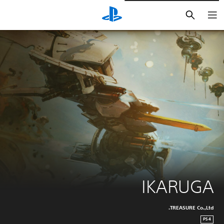
بحث
IKARUGA
TREASURE Co.,Ltd.
PS4