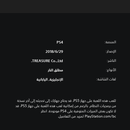
المنصة:
PS4
الإصدار:
29‏/6‏/2018
الناشر:
TREASURE Co.,Ltd.
الأنواع:
مطلق النار
لغات الشاشة:
الإنجليزية, اليابانية
للعب هذه اللعبة على جهاز PS5، قد يحتاج جهازك إلى تحديثه إلى آخر نسخة 
من برمجيات النظام. بالرغم من إمكانية لعب هذه اللعبة على جهاز PS5، قد 
لا تكون بعض الميزات المتوفرة على PS4 موجودة. انظر 
‎PlayStation.com/bc لمزيد من التفاصيل.