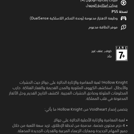
ميزات إمكانية الوصول
نسخة PS5‏
وظيفة الاهتزاز مدعومة (وحدة التحكم اللاسلكية DualSense‏)
موفر الطاقة مدعوم
خوف, عنف غير
حاد
Hollow Knight! لعبة المغامرة والإثارة الحائزة على جوائز حيث الحشرات
والأبطال. استكشف الكهوف الملتوية والمدن القديمة والقفار الفتاكة. حارب
المخلوقات الملوثة وصادق الحشرات العجيبة. اكتشف التاريخ القديم وحل الألغاز
المدفونة في قلب المملكة.
يتضمن إصدار Voidheart من Hollow Knight ما يأتي:
• لعبة المغامرة والإثارة الأصلية الحائزة على جوائز.
• 4 حزم محتوى ضخمة، مدمجة من لحظة الإطلاق، تزيد سعة اللعبة من خلال
جميع المهام الجديدة ومعارك الزعماء المرعبة والقدرات الجديدة المذهلة.