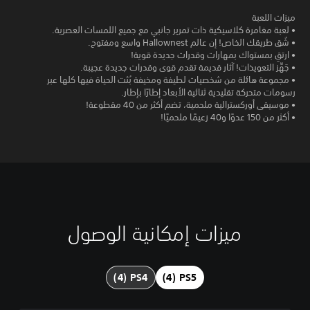
ميزات اللعبة
• لعبة مغامرة كلاسيكية ذات تمرير جانبي مع جميع اللمسات العصرية.
• شُق طريقك الخاص! إن عالم Hallownest واسع ومفتوح.
• ارتقِ بمستواك بمهارات وقدرات جديدة قوية!
• جَهِّز التعويذات! آثار قديمة تقدم قوى وقدرات جديدة عجيبة.
• مجموعة هائلة من شخصيات لطيفة ومخيفة بُثت الحياة فيها كلها عبر
رسومات متحركة تقليدية ثنائية الأبعاد إطارًا بإطار.
• موسيقى أوركسترالية ملحمية، تضم أكثر من 40 مقطوعة!
• أكثر من 150 عدوًا و40 زعيمًا ملحميًا!
ميزات إمكانية الوصول
إ
ع
ا
د
ة
ت