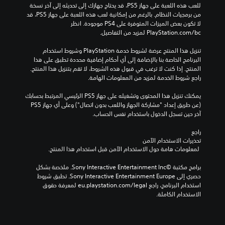
م
للعب هذه اللعبة على جهاز PS5، قد يحتاج جهازك إلى تحديثه إلى آخر نسخة 
ك
من برمجيات النظام. بالرغم من إمكانية لعب هذه اللعبة على جهاز PS5، قد 
ن
لا تكون بعض الميزات المتوفرة على PS4 موجودة. انظر 
ك
‎PlayStation.com/bc لمزيد من التفاصيل.
ت
غ
تنزيل هذا المنتج عرضة لشروط خدمة‫ PlayStation وشروط استخدام 
ي
البرنامج الخاصة بنا بالإضافة إلى أي أحكام إضافية محددة تطبق على هذا 
ي
المنتج. إذا كنت لا ترغب في قبول هذه الشروط، لا تقم بتنزيل هذا المنتج. 
ر
راجع شروط الخدمة لمزيد من المعلومات الهامة.
ع
ن
يمكنك تنزيل هذا المحتوى وتشغيله على جهاز PS5 الرئيسي المرتبط بحسابك 
ا
(عن طريق إعداد "مشاركة الجهاز واللعب بدون اتصال") وعلى أي جهاز PS5 
ص
آخر حين تسجل الدخول باستخدام نفس الحساب.
ر
ا
راجع 
ل
تحذيرات الاستخدام الآمن
ت
 لمعلومات هامة حول الاستخدام الآمن قبل استخدام هذا المنتج.
ح
ك
برامج مكتبة ©Sony Interactive Entertainment Inc. ملخصة بشكل 
م
حصري إلى Sony Interactive Entertainment Europe. تطبق شروط 
إ
استخدام البرنامج، راجع eu.playstation.com/legal لمعرفة حقوق 
ل
الاستخدام الكاملة.
ى
ت
خ