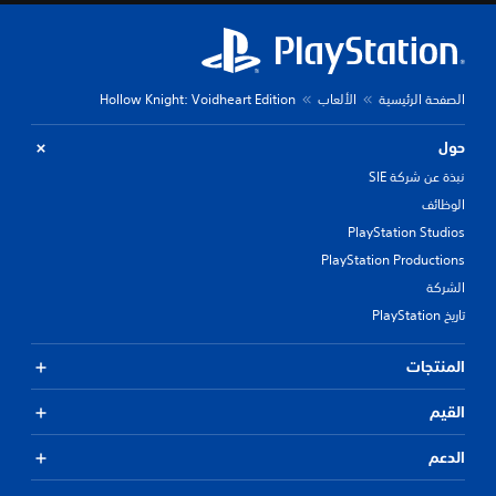
ط
ي
ط
ب
د
الصفحة الرئيسية
الألعاب
Hollow Knight: Voidheart Edition
ي
ل
م
حول
ح
نبذة عن شركة SIE
د
د
الوظائف
م
PlayStation Studios
س
PlayStation Productions
ب
قً
الشركة
ا
تاريخ PlayStation
،
أ
و
المنتجات
ي
ت
القيم
و
ف
الدعم
ر
ا