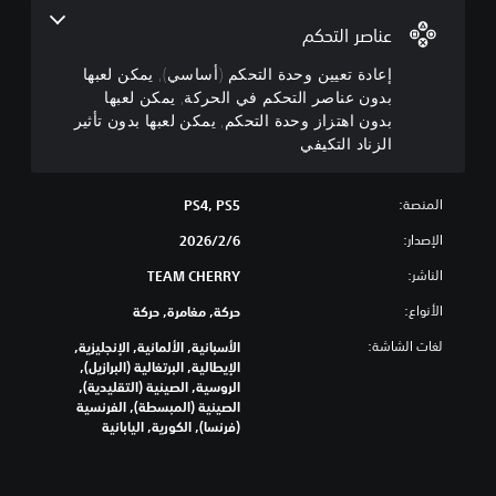
ع
ي
عناصر التحكم
ي
ن
إعادة تعيين وحدة التحكم (أساسي), يمكن لعبها
و
بدون عناصر التحكم في الحركة, يمكن لعبها
ح
بدون اهتزاز وحدة التحكم, يمكن لعبها بدون تأثير
د
الزناد التكيفي
ة
ا
المنصة:
ل
PS4, PS5
ت
الإصدار:
6‏/2‏/2026
ح
ك
الناشر:
TEAM CHERRY
م
الأنواع:
حركة, مغامرة, حركة
(
أ
لغات الشاشة:
الأسبانية, الألمانية, الإنجليزية,
س
الإيطالية, البرتغالية (البرازيل),
ا
الروسية, الصينية (التقليدية),
س
الصينية (المبسطة), الفرنسية
ي
(فرنسا), الكورية, اليابانية
)
ي