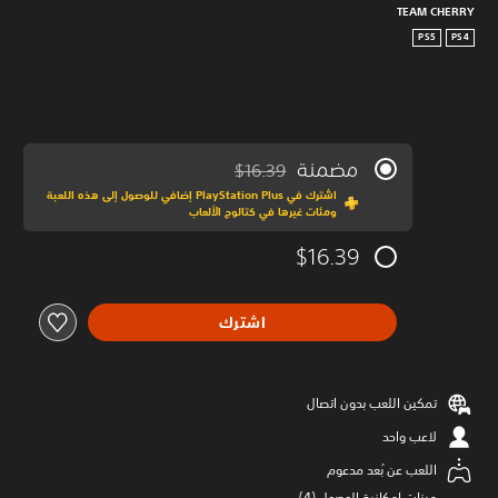
TEAM CHERRY
PS5
PS4
مضمنة
$16.39
مخصوم من السعر الأصلي البالغ $16.39‏
اشترك في PlayStation Plus إضافي للوصول إلى هذه اللعبة
ومئات غيرها في كتالوج الألعاب
$16.39
اشترك
تمكين اللعب بدون اتصال
لاعب واحد
اللعب عن بُعد مدعوم
ميزات إمكانية الوصول (4)‏