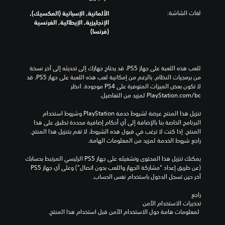
ا
د
ت
ل
ي
ر
لغات الشاشة:
الألمانية, الإسبانية (المكسيك),
ح
ر
ا
ة
الإنجليزية, الإيطالية, الفرنسية
د
ئ
.
ت
(فرنسا)
ي
ي
ل
ا
س
ح
ل
ص
ي
س
ع
ة
و
ا
للعب هذه اللعبة على جهاز PS5، قد يحتاج جهازك إلى تحديثه إلى آخر نسخة 
ا
و
ت
س
من برمجيات النظام. بالرغم من إمكانية لعب هذه اللعبة على جهاز PS5، قد 
م
ا
أ
ي
لا تكون بعض الميزات المتوفرة على PS4 موجودة. انظر 
ل
ل
ة
ح
‎PlayStation.com/bc لمزيد من التفاصيل.
ل
ش
ا
ا
ع
خ
ل
د
تنزيل هذا المنتج عرضة لشروط خدمة‫ PlayStation وشروط استخدام 
ب
ص
ذ
ي
البرنامج الخاصة بنا بالإضافة إلى أي أحكام إضافية محددة تطبق على هذا 
ة
ي
ر
المنتج. إذا كنت لا ترغب في قبول هذه الشروط، لا تقم بتنزيل هذا المنتج. 
ب
ا
ي
ا
راجع شروط الخدمة لمزيد من المعلومات الهامة.
ا
ت
م
ع
خ
ا
ك
ي
يمكنك تنزيل هذا المحتوى وتشغيله على جهاز PS5 الرئيسي المرتبط بحسابك 
ت
ل
ن
ن
(عن طريق إعداد "مشاركة الجهاز واللعب بدون اتصال") وعلى أي جهاز PS5 
ي
ر
ك
.
آخر حين تسجل الدخول باستخدام نفس الحساب.
ا
ئ
ت
ر
ي
ع
راجع 
م
ع
س
ي
تحذيرات الاستخدام الآمن
س
ي
ك
ي
 لمعلومات هامة حول الاستخدام الآمن قبل استخدام هذا المنتج.
ت
ة
ن
س
و
ف
إ