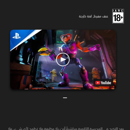
عنف مفرط, لغة خارجة
بعد التخرج في المدرسة الثانوية مباشرةً أنت بلا وظيفة ولا تطمح لأي شيء، ولا