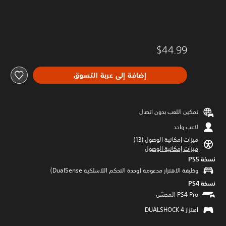
$44.99
إضافة إلى عربة التسوق
تمكين اللعب بدون اتصال
لاعب واحد
ميزات إمكانية الوصول (13)‏
ميزات إمكانية الوصول
نسخة PS5‏
وظيفة الاهتزاز مدعومة (وحدة التحكم اللاسلكية DualSense‏)
نسخة PS4‏
اهتزاز DUALSHOCK 4‏