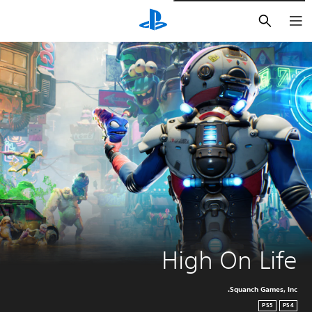
بحث
High On Life
Squanch Games, Inc.
PS5
PS4