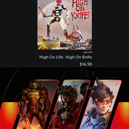
PS4
PS5
المستوى
High On Life: High On Knife
$16.99