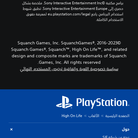
ا
برامج مكتبة ©Sony Interactive Entertainment Inc. ملخصة بشكل 
ى
ق
خ
ل
حصري إلى Sony Interactive Entertainment Europe. تطبق شروط 
ص
ط
ر
ذ
استخدام البرنامج، راجع eu.playstation.com/legal لمعرفة حقوق 
ع
.
ا
ر
الاستخدام الكاملة.
و
ج
ا
ب
ا
ع
ة
ل
ب
ا
ص
د
©2016-2023 Squanch Games, Inc. SquanchGames®,
ل
و
ي
Squanch Games®, Squanch™, High On Life™, and related
ت
ق
ل
ل
design and composite marks are trademarks of Squanch
ا
م
ي
ب
Games, Inc. All rights reserved.
ح
ك
ل
سياسة خصوصية اللعبة واتفاقية ترخيص المستخدم النهائي
د
و
ل
د
ن
ل
م
ه
ض
س
و
ب
ب
ن
قً
ط
ف
ا
س
(
.
ه
أ
الصفحة الرئيسية
الألعاب
High On Life
م
س
ن
ا
ت
ك
حول
ذ
س
ل
ك
ي
نبذة عن شركة SIE