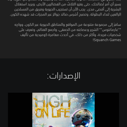
يسير أي أمر لصالحك، حتى يغزو ائتلافٌ من الفضائيين الأرض، ويريد استغلال
البشرية إلى أقصى مدى. يجب الآن أن تستجيب الحيوية وفريق من المسلحين
الرائعين لنداء البطولة، وتصبح أشرس صائد جوائز عبر المجرات قد شهده الكون.
سافرْ إلى مجموعة متنوعة من المواقع والمناطق الحيوية عبر الكون، وواجِه
""غارمانتوس"" الشرير وعصابته من الحمقى، واجمع الغنائم، وتعرف على
شخصيات فريدة، وأكثر من ذلك، في أحدث مغامرة كوميدية من تأليف
Squanch Games!
الإصدارات:‏
H
i
g
h
O
n