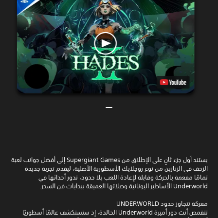
يستند أول جزء ثانٍ على الإطلاق من Supergiant Games إلى أفضل جوانب لعبة
الزحف في الزنازين من نوع روجلايك الأسطورية الأصلية، ليقدم تجربة جديدة
تمامًا مفعمة بالحركة وقابلة لإعادة اللعب بلا حدود، تدور أحداثها في
Underworld الأساطير اليونانية وصلاتها العميقة ببدايات فن السحر.
معركة تتجاوز حدود UNDERWORLD
تتقمص أنت دور أميرة Underworld الخالدة، إذ ستستكشف عالمًا أسطوريًا