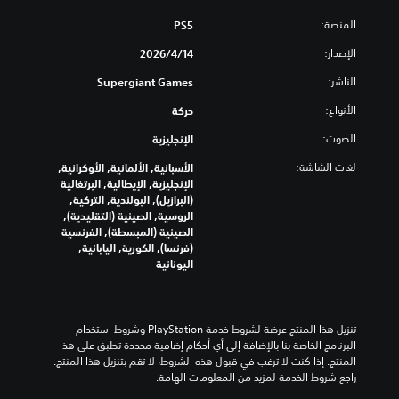
المنصة:
PS5
الإصدار:
14‏/4‏/2026
الناشر:
Supergiant Games
الأنواع:
حركة
الصوت:
الإنجليزية
لغات الشاشة:
الأسبانية, الألمانية, الأوكرانية,
الإنجليزية, الإيطالية, البرتغالية
(البرازيل), البولندية, التركية,
الروسية, الصينية (التقليدية),
الصينية (المبسطة), الفرنسية
(فرنسا), الكورية, اليابانية,
اليونانية
تنزيل هذا المنتج عرضة لشروط خدمة‫ PlayStation وشروط استخدام 
البرنامج الخاصة بنا بالإضافة إلى أي أحكام إضافية محددة تطبق على هذا 
المنتج. إذا كنت لا ترغب في قبول هذه الشروط، لا تقم بتنزيل هذا المنتج. 
راجع شروط الخدمة لمزيد من المعلومات الهامة.