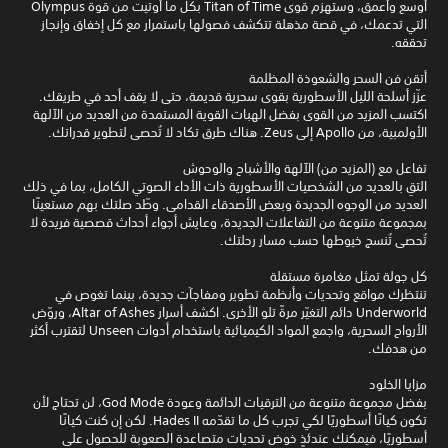
أوسع وأعمق، وستهزم قوى Titan of Time بكل ما أوتيت من قوة Olympus
التي تدعمك، في قصة مذهلة تتكشف فصولها باستمرار مع كل إخفاق وإنجاز
تحققه.
أتقن فن السحر والشعوذة المظلمة
عزّز أسلحة الليل الأسطورية بقوى سحرية قديمة، حتى لا يقف أحد في طريقك.
اكتسب المزيد من القوى بفضل الهبات القوية المستمدة من العديد من الآلهة
الأولمبية، من Apollo إلى Zeus. هناك طرق تكاد لا تُحصى لتطوير قدراتك.
تفاعل مع (المزيد من) الآلهة والأشباح والوحوش
التقِ بالعديد من الشخصيات الأسطورية ذات الأداء الصوتي الكامل، بما في ذلك
العديد من الوجوه الجديدة وبعض الأصدقاء القدامى. وطّد صلتك بهم مستعينًا
بمجموعة متنوعة من التفاعلات الجديدة، وعايش أجواء أحداث قصصية فريدة لا
تُحصى تُنسج خيوطها حسب مسار رحلتك.
كل جولة تمثل مغامرة مستقلة
تنتظرك مواقع وتحديات وأنظمة تطوير ومفاجآت جديدة، بينما تغوص في
Underworld دائم التغيّر مرةً تلو الأخرى. اكشف أسرار Altar of Ashes، وروّض
الأرواح السحرية، واجمع المواد الكيميائية باستخدام أدوات Unseen لتقترب أكثر
من هدفك.
مزايا الخلود
بفضل مجموعة متنوعة من الترقيات الدائمة وعودة God Mode، لن تحتاج لأن
تكون كيانًا أسطوريًا لكي تجرب كل ما تقدّمه Hades II. لكن إن كنت كيانًا
أسطوريًا، فيمكنك عندئذٍ خوض تحديات متصاعدة الصعوبة للحصول على