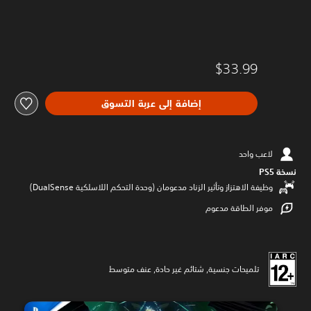
$33.99
إضافة إلى عربة التسوق
لاعب واحد
نسخة PS5‏
وظيفة الاهتزاز وتأثير الزناد مدعومان (وحدة التحكم اللاسلكية DualSense‏)
موفر الطاقة مدعوم
تلميحات جنسية, شتائم غير حادة, عنف متوسط