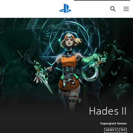
بحث
Hades II
Supergiant Games
HADES II
PS5