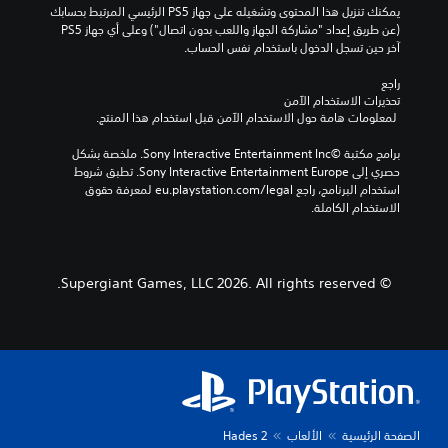
يمكنك تنزيل هذا المحتوى وتشغيله على جهاز PS5 الرئيسي المرتبط بحسابك 
(عن طريق إعداد "مشاركة الجهاز واللعب بدون اتصال") وعلى أي جهاز PS5 
آخر حين تسجل الدخول باستخدام نفس الحساب.
راجع 
تحذيرات الاستخدام الآمن
 لمعلومات هامة حول الاستخدام الآمن قبل استخدام هذا المنتج.
برامج مكتبة ©Sony Interactive Entertainment Inc. ملخصة بشكل 
حصري إلى Sony Interactive Entertainment Europe. تطبق شروط 
استخدام البرنامج، راجع eu.playstation.com/legal لمعرفة حقوق 
الاستخدام الكاملة.
© Supergiant Games, LLC 2026. All rights reserved.
الصفحة الرئيسية
الألعاب
Hades 2