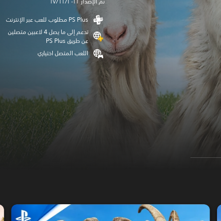
تم الإصدار ١٧/١١/٢٠٢٢
تدعم إلى ما يصل 4 لاعبين متصلين
عن طريق PS Plus‏
اللعب المتصل اختياري