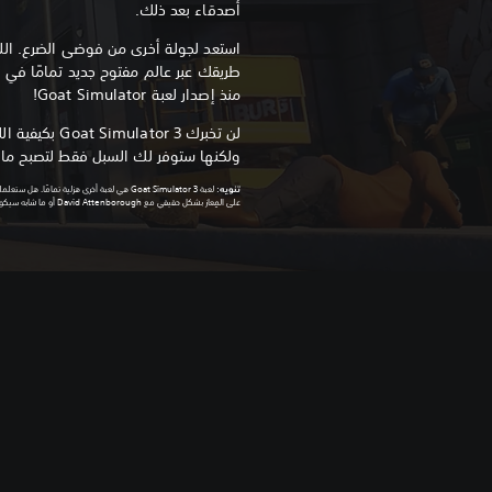
أصدقاء بعد ذلك.
استعد لجولة أخرى من فوضى الضرع. ا
طريقك عبر عالم مفتوح جديد تمامًا في
منذ إصدار لعبة Goat Simulator!
لن تخبرك lator 3
ولكنها ستوفر لك السبل فقط لتصبح ماع
تنويه
:
لعبة Goat Simulator 3 هي لعبة أخرى هزلية تما
على المِعاز بشكل حقيقي مع David Attenborough أو ما شابه سيكون بالتأكيد أكثر خطوة ذكية تقوم بها.