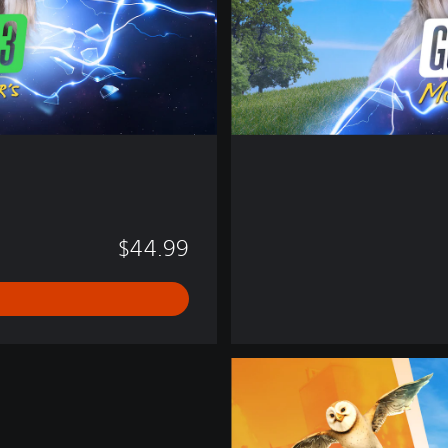
i
o
n
$44.99