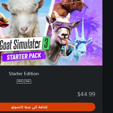
t
e
r
E
d
i
t
i
o
n
Starter Edition
PS5
PS4
$44.99
إضافة إلى عربة التسوق