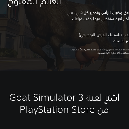
العالم المفتوح
للعق وضرب الرأس وتدمير كل شيء في
 أكثر لعبة ستقضي فيها وقت فراغك
Goat Simu بكيفية اللعب (باستثناء العرض التوضيحي)،
ز أحلامك.
مًا. هل ستعلمك هذه اللعبة كيف تكون واحدًا ضمن قطيع محلي؟ غالبًا لا. التعرف
اشترِ لعبة Goat Simulator 3
من PlayStation Store