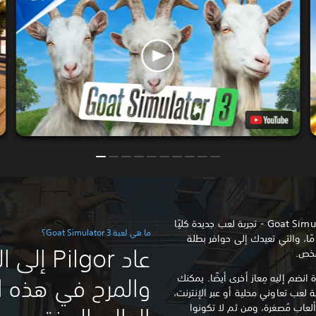
اجمع قطيعك وانطلق في لعبة Goat Simulator 3 - تجربة لعب جديدة كليًا
ما هي لعبة Goat Simulator 3؟
ا، والتي تعيدك إلى حوافر بطلة
عاد lgor
 شخص.
 Pilgor، وهذه المرة انضم إليه مِعاز أخرى أيضًا. يمكنك
والمرح في هذه ا
 لعب تعاوني محلية أو عبر الإنترنت،
لعاب مُصغرة، ومن ثم لا تكونوا