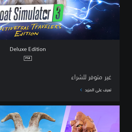
i
o
n
Deluxe Edition
PS4
غير متوفر للشراء
تعرف على المزيد
S
t
a
r