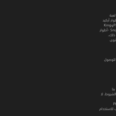
 في لعبة
يد على 50 مستوى مزود بأطوار آركيد
كلاسيكية مليئة بالمغامرات -شبكات ثلاثية الأبعاد وما يزيد عن 10 أطوار للمعارك مثل PacifismوKing
وClaustrophobia ‏-4 طائرات بدون طيار مصاحبة فريدة مثل Attack وCollector وRam وSnipe -أطوار
 ذلك،
جهاز PlayStation®‎: - المستوى
لاعبين على الشبكة - تتطلب اللعبة الكاملة الحصول على العضوية في PlayStation®Plus للوصول
اصة بنا
لشروط، لا
ى PlayStation
ك، لكنه مطلوب للاستخدام