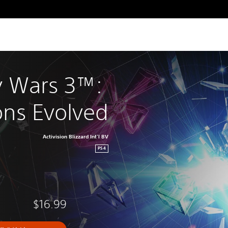
 Wars 3™: 
ns Evolved
Activision Blizzard Int'l BV
PS4
$16.99