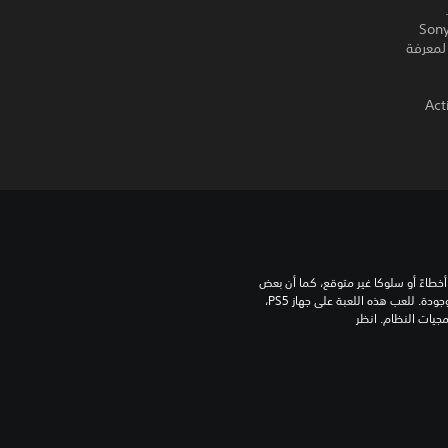
 حصري إلى Sony Computer
Entertainment Eu. تطبق شروط استخدام البرنامج، راجع eu.playstation.com/legal لمعرفة
© 2
عند اللعب على جهاز PS5، قد تُظهر هذه اللعبة أخطاءً أو سلوكا غير متوقع، كما أن بعض 
الميزات المتوفرة على جهاز PS4 قد لا تكون موجودة. للعب هذه اللعبة على جهاز PS5، 
قد يحتاج جهازك إلى تحديثه إلى آخر نسخة من برمجيات النظام. انظر 