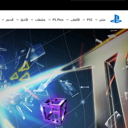
متجر
PS5‏
الألعاب
PS Plus
ملحقات
الأخبار
الدعم