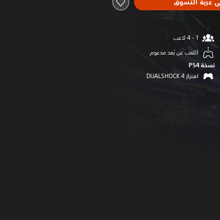
ى عربة التسوق
اللعب عن بُعد مدعوم
نسخة PS4‏
اهتزاز DUALSHOCK 4‏