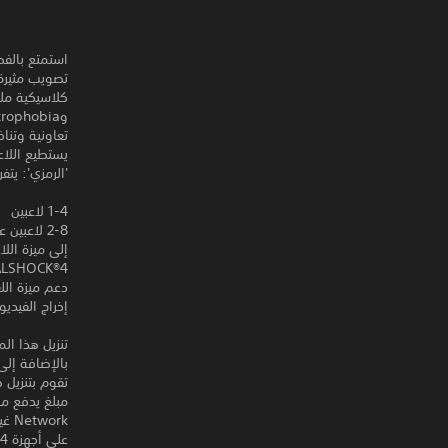
تعاونية وتنا
'الرمزي': يتفرخ
1-4 لاعبين
إلى ميزة اللا
DUALSHOCK‎®4 وظيفة ا
دعم ميزة الل
إخراج الفيديو 0p,1080i,1080p
بالإضافة إلى
تقوم بتنزيل 
على أجهزة PS4 أخرى.