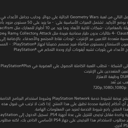
استمتع بالفصل التالي من لعبة Geometry Wars الحائزة على جوائز، وحارب جحافل الأعداء
تصويب مثيرة بوضع الآركيد. تشتمل الميزات الأساسية على: - ما يز
فسية متعددة اللاعبين عبر الإنترنت -لوحات نقاط المجتمع والأصدقاء. بالإضافة إلى
يستطيع اللاعبون الاستمتاع بمستوى مكافأة فريد مصمم خصيصًا ل
 الأعداء في بلورات تشبه أيقونات أزرار وحدة التحكم في PlayStation®‎
2-8 
عبين المتعددين على الإنترنت
لاهتزاز
عب عن بُعد
72
تنزيل هذا المنتج عرضة لشروط خدمة PlayStation Network وشروط استخدام البرنامج الخ
 أي أحكام إضافية محددة تطبق على هذا المنتج. إذا كنت لا ترغب في قبول هذه ا
هذا المنتج. راجع شروط الخدمة لمزيد من المعلومات الهامة.
مبلغ يدفع مرة واحدة مقابل ترخيص للتنزيل على عدة أجهزة PS4. تسجيل الدخول إل
Network غير مطلوب لاستخدام هذا الترخيص على جهاز PS4 الأساسي الخاص ب