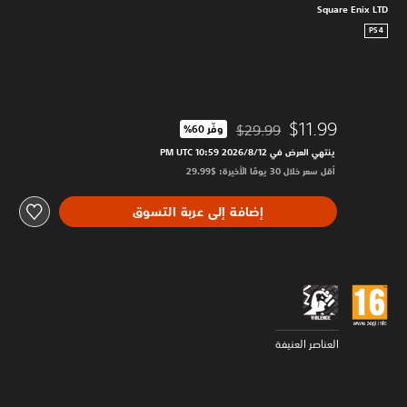
Square Enix LTD
PS4
$11.99
$29.99
وفّر 60%‏
مخصوم من السعر الأصلي البالغ $29.99‏
ينتهي العرض في 12‏/8‏/2026 10:59 PM UTC‏
أقل سعر خلال 30 يومًا الأخيرة: $29.99‏
إضافة إلى عربة التسوق
العناصر العنيفة