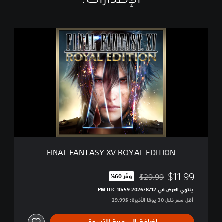
F
I
N
A
L
F
A
N
T
A
S
Y
X
FINAL FANTASY XV ROYAL EDITION
V
R
O
$11.99
$29.99
وفّر 60%‏
مخصوم من السعر الأصلي البالغ $29.99‏
Y
ينتهي العرض في 12‏/8‏/2026 10:59 PM UTC‏
A
أقل سعر خلال 30 يومًا الأخيرة: $29.99‏
L
E
D
إضافة إلى عربة التسوق