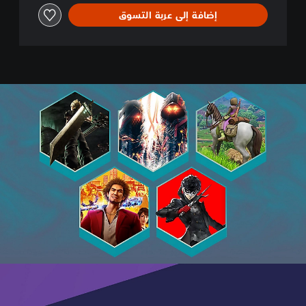
L
A
إضافة إلى عربة التسوق
Y
E
R
:
C
O
M
R
A
D
E
S