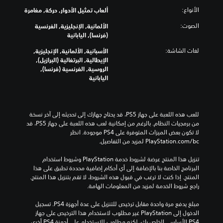
الأنواع:
ألعاب تمثيل الأدوار, حركة, مغامرة
الصوت:
الألمانية, الإنجليزية, الفرنسية
(فرنسا), اليابانية
لغات الشاشة:
الأسبانية, الألمانية, الإنجليزية,
الإيطالية, البرتغالية (البرازيل),
الروسية, الفرنسية (فرنسا),
اليابانية
للعب هذه اللعبة على جهاز PS5، قد يحتاج جهازك إلى تحديثه إلى آخر نسخة 
من برمجيات النظام. بالرغم من إمكانية لعب هذه اللعبة على جهاز PS5، قد 
لا تكون بعض الميزات المتوفرة على PS4 موجودة. انظر 
‎PlayStation.com/bc لمزيد من التفاصيل.
تنزيل هذا المنتج عرضة لشروط خدمة‫ PlayStation وشروط استخدام 
البرنامج الخاصة بنا بالإضافة إلى أي أحكام إضافية محددة تطبق على هذا 
المنتج. إذا كنت لا ترغب في قبول هذه الشروط، لا تقم بتنزيل هذا المنتج. 
راجع شروط الخدمة لمزيد من المعلومات الهامة.
مبلغ يدفع مرة واحدة مقابل ترخيص للتنزيل على عدة أجهزة PS4. تسجيل 
الدخول إلى PlayStation غير مطلوب لاستخدام هذا الترخيص على جهاز 
PS4 الأساسي الخاص بك، لكنه مطلوب للاستخدام على أجهزة PS4 أخرى.