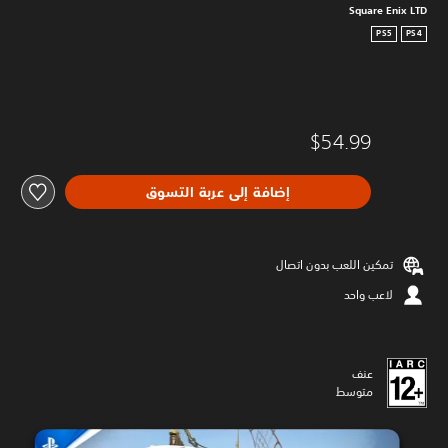
Square Enix LTD
PS5
PS4
$54.99
إضافة إلى عربة التسوق
تمكين اللعب بدون اتصال
لاعب واحد
عنف
متوسط