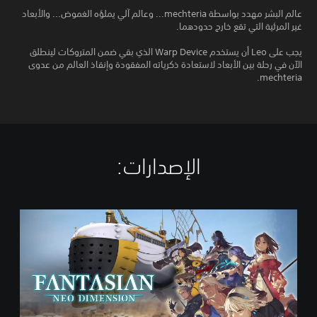
عالم البشر مهدد بواسطة mechteria... وعالم آلي يملؤه الغموض... والأبعاد
غير المرئية التي تقع خارج حدودهما.
يجب على Leo أن يستخدم Warp Device الذي بقي ضمن المتروكات لينطلق
الآن في رحلة بين الأبعاد لاستعادة ذكرياته المفقودة وإنقاذ العالم من عدوى
mechteria.
الإصدارات:‏
F
A
N
T
A
S
I
A