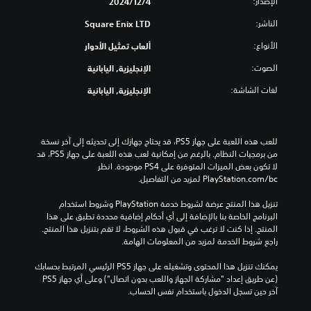
الإصدار:
4‏/12‏/2024
الناشر:
Square Enix LTD
الأنواع:
ألعاب تمثيل الأدوار
الصوت:
الإنجليزية, اليابانية
لغات الشاشة:
الإنجليزية, اليابانية
للعب هذه اللعبة على جهاز PS5، قد يحتاج جهازك إلى تحديثه إلى آخر نسخة 
من برمجيات النظام. بالرغم من إمكانية لعب هذه اللعبة على جهاز PS5، قد 
لا تكون بعض الميزات المتوفرة على PS4 موجودة. انظر 
‎PlayStation.com/bc لمزيد من التفاصيل.
تنزيل هذا المنتج عرضة لشروط خدمة‫ PlayStation وشروط استخدام 
البرنامج الخاصة بنا بالإضافة إلى أي أحكام إضافية محددة تطبق على هذا 
المنتج. إذا كنت لا ترغب في قبول هذه الشروط، لا تقم بتنزيل هذا المنتج. 
راجع شروط الخدمة لمزيد من المعلومات الهامة.
يمكنك تنزيل هذا المحتوى وتشغيله على جهاز PS5 الرئيسي المرتبط بحسابك 
(عن طريق إعداد "مشاركة الجهاز واللعب بدون اتصال") وعلى أي جهاز PS5 
آخر حين تسجل الدخول باستخدام نفس الحساب.