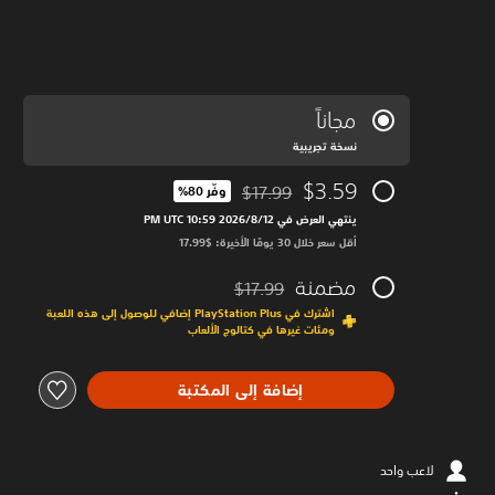
مجاناً
نسخة تجريبية
$3.59
$17.99
وفّر 80%‏
مخصوم من السعر الأصلي البالغ $17.99‏
ينتهي العرض في 12‏/8‏/2026 10:59 PM UTC‏
أقل سعر خلال 30 يومًا الأخيرة: $17.99‏
مضمنة
$17.99
مخصوم من السعر الأصلي البالغ $17.99‏
اشترك في PlayStation Plus إضافي للوصول إلى هذه اللعبة
ومئات غيرها في كتالوج الألعاب
إضافة إلى المكتبة
لاعب واحد