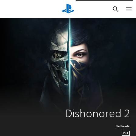
بحث
Dishonored 2
Bethesda
PS4