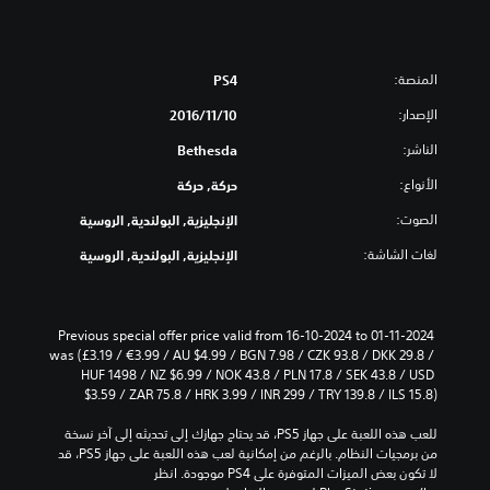
المنصة:
PS4
الإصدار:
10‏/11‏/2016
الناشر:
Bethesda
الأنواع:
حركة, حركة
الصوت:
الإنجليزية, البولندية, الروسية
لغات الشاشة:
الإنجليزية, البولندية, الروسية
Previous special offer price valid from 16-10-2024 to 01-11-2024 
was (£3.19 / €3.99 / AU $4.99 / BGN 7.98 / CZK 93.8 / DKK 29.8 / 
HUF 1498 / NZ $6.99 / NOK 43.8 / PLN 17.8 / SEK 43.8 / USD 
$3.59 / ZAR 75.8 / HRK 3.99 / INR 299 / TRY 139.8 / ILS 15.8)
للعب هذه اللعبة على جهاز PS5، قد يحتاج جهازك إلى تحديثه إلى آخر نسخة 
من برمجيات النظام. بالرغم من إمكانية لعب هذه اللعبة على جهاز PS5، قد 
لا تكون بعض الميزات المتوفرة على PS4 موجودة. انظر 