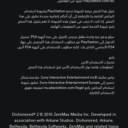
‎PlayStation.com/bc لمزيد من التفاصيل.
تنزيل هذا المنتج عرضة لشروط خدمة‫ PlayStation وشروط استخدام 
البرنامج الخاصة بنا بالإضافة إلى أي أحكام إضافية محددة تطبق على هذا 
المنتج. إذا كنت لا ترغب في قبول هذه الشروط، لا تقم بتنزيل هذا المنتج. 
راجع شروط الخدمة لمزيد من المعلومات الهامة.
مبلغ يدفع مرة واحدة مقابل ترخيص للتنزيل على عدة أجهزة PS4. تسجيل 
الدخول إلى PlayStation غير مطلوب لاستخدام هذا الترخيص على جهاز 
PS4 الأساسي الخاص بك، لكنه مطلوب للاستخدام على أجهزة PS4 أخرى.
راجع 
تحذيرات الاستخدام الآمن
 لمعلومات هامة حول الاستخدام الآمن قبل استخدام هذا المنتج.
برامج مكتبة ©Sony Interactive Entertainment Inc. ملخصة بشكل 
حصري إلى Sony Interactive Entertainment Europe. تطبق شروط 
استخدام البرنامج، راجع eu.playstation.com/legal لمعرفة حقوق 
الاستخدام الكاملة.
Dishonored® 2 © 2016 ZeniMax Media Inc. Developed in
association with Arkane Studios. Dishonored, Arkane,
Bethesda, Bethesda Softworks, ZeniMax and related logos