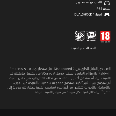
اللعب عن بُعد مدعوم
نسخة PS4‏
اهتزاز DUALSHOCK 4‏
اللغة, العناصر العنيفة
العب دور القاتل الخارق في Dishonored 2. هل ستختار أن تلعب كـ Empress
Emily Kaldwin أم الحارس الملكي Corvo Attano؟ هل ستجعل طريقتك في
اللعبة سرية، أم ستحقق أقصى استفادة من نظام القتال الوحشي داخل اللعبة،
أم ستجمع بين الاثنين؟ كيف ستجمع مجموعة شخصيتك الفريدة من القوى،
والأسلحة، والأدوات لتتخلص من أعدائك؟ تستجيب القصة لاختياراتك مؤدية إلى
نتائج تآمرية خلال لعبك كل مهمة من مهام اللعبة الشيقة.