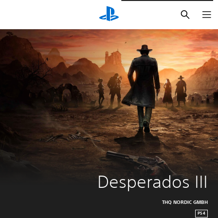
بحث
Desperados III
THQ NORDIC GMBH
PS4