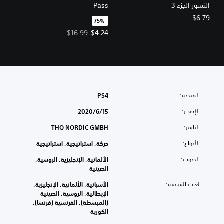
النسور الجزء 3
Pass
$6.79
‏-75%‏
سعر العرض $4.24‏. السعر الأصلي، $16.99‏.
$16.99
$4.24
المنصة:
PS4
الإصدار:
15‏/6‏/2020
الناشر:
THQ NORDIC GMBH
الأنواع:
حركة, استراتيجية, استراتيجية
الصوت:
الألمانية, الإنجليزية, الروسية,
الصينية
لغات الشاشة:
الأسبانية, الألمانية, الإنجليزية,
الإيطالية, الروسية, الصينية
(المبسطة), الفرنسية (فرنسا),
الكورية