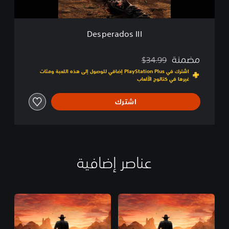
I
I
I
Desperados III
مضمنة
$34.99
مخصوم من السعر الأصلي البالغ $34.99‏
اشترك في PlayStation Plus إضافي للوصول إلى هذه اللعبة ومئات
غيرها في كتالوج الألعاب
اشترك
عناصر إضافية