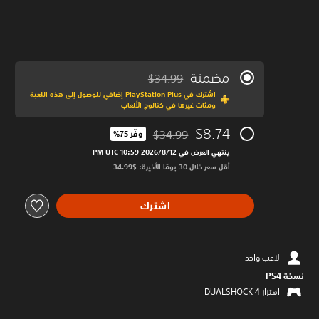
مضمنة
$34.99
مخصوم من السعر الأصلي البالغ $34.99‏
اشترك في PlayStation Plus إضافي للوصول إلى هذه اللعبة
ومئات غيرها في كتالوج الألعاب
$8.74
$34.99
وفّر 75%‏
مخصوم من السعر الأصلي البالغ $34.99‏
ينتهي العرض في 12‏/8‏/2026 10:59 PM UTC‏
أقل سعر خلال 30 يومًا الأخيرة: $34.99‏
اشترك
لاعب واحد
نسخة PS4‏
اهتزاز DUALSHOCK 4‏