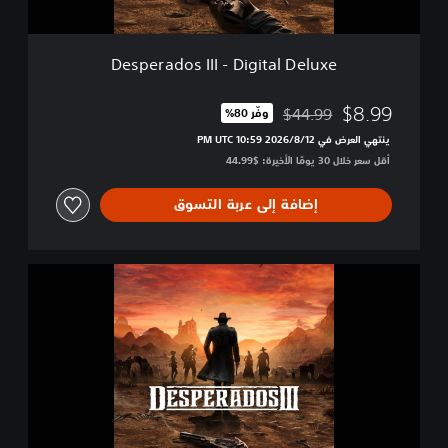
I
I
I
Desperados III - Digital Deluxe
-
D
i
$8.99
$44.99
وفّر 80%‏
مخصوم من السعر الأصلي البالغ $44.99‏
g
ينتهي العرض في 12‏/8‏/2026 10:59 PM UTC‏
i
أقل سعر خلال 30 يومًا الأخيرة: $44.99‏
t
a
l
إضافة إلى عربة التسوق
D
e
l
D
u
e
x
s
e
p
e
r
a
d
o
s