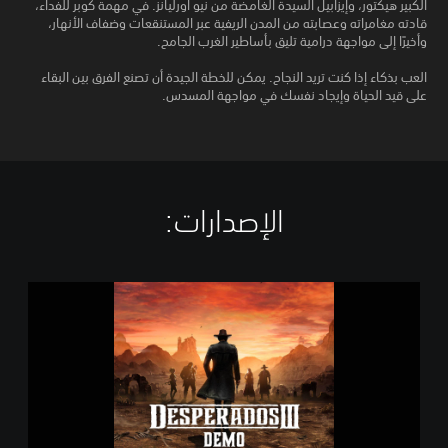
الكبير هيكتور، وإيزابيل السيدة الغامضة من نيو أورليانز. في مهمة كوبر للفداء،
قادته مغامراته وعصابته من المدن الريفية عبر المستنقعات وضفاف الأنهار،
وأخيرًا إلى مواجهة درامية تليق بأساطير الغرب الجامح.
العب بذكاء إذا كنت تريد النجاح. يمكن للخطة الجيدة أن تصنع الفرق بين البقاء
على قيد الحياة وإيجاد نفسك في مواجهة المسدس.
الإصدارات:‏
D
e
s
p
e
r
a
d
o