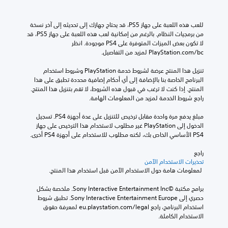
للعب هذه اللعبة على جهاز PS5، قد يحتاج جهازك إلى تحديثه إلى آخر نسخة 
من برمجيات النظام. بالرغم من إمكانية لعب هذه اللعبة على جهاز PS5، قد 
لا تكون بعض الميزات المتوفرة على PS4 موجودة. انظر 
‎PlayStation.com/bc لمزيد من التفاصيل.
تنزيل هذا المنتج عرضة لشروط خدمة‫ PlayStation وشروط استخدام 
البرنامج الخاصة بنا بالإضافة إلى أي أحكام إضافية محددة تطبق على هذا 
المنتج. إذا كنت لا ترغب في قبول هذه الشروط، لا تقم بتنزيل هذا المنتج. 
راجع شروط الخدمة لمزيد من المعلومات الهامة.
مبلغ يدفع مرة واحدة مقابل ترخيص للتنزيل على عدة أجهزة PS4. تسجيل 
الدخول إلى PlayStation غير مطلوب لاستخدام هذا الترخيص على جهاز 
PS4 الأساسي الخاص بك، لكنه مطلوب للاستخدام على أجهزة PS4 أخرى.
راجع 
تحذيرات الاستخدام الآمن
 لمعلومات هامة حول الاستخدام الآمن قبل استخدام هذا المنتج.
برامج مكتبة ©Sony Interactive Entertainment Inc. ملخصة بشكل 
حصري إلى Sony Interactive Entertainment Europe. تطبق شروط 
استخدام البرنامج، راجع eu.playstation.com/legal لمعرفة حقوق 
الاستخدام الكاملة.