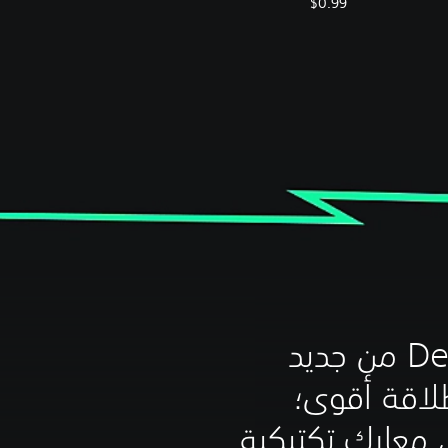
$0.99
عادت Delta Force من جديد
لاقة أقوى؛
 معارك تكتيكية