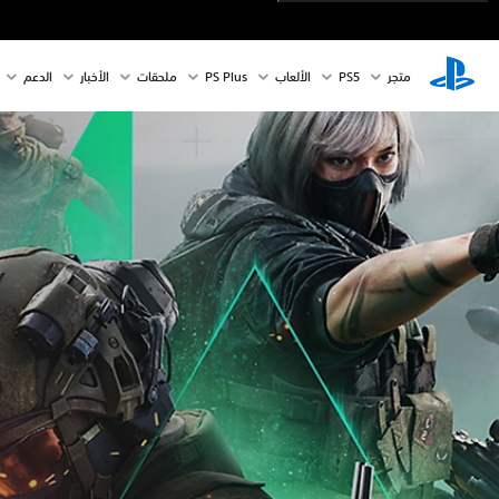
متجر
PS5‏
الألعاب
PS Plus
ملحقات
الأخبار
الدعم