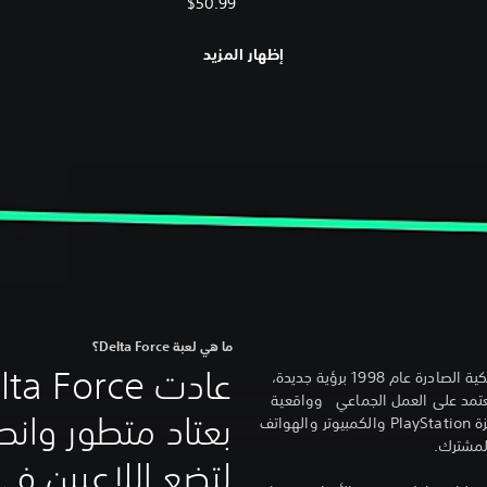
$50.99
إظهار المزيد
ما هي لعبة Delta Force؟
تُعيد Delta Force تقديم اللعبة الكلاسيكية الصادرة عام 1998 برؤية جديدة،
ضخمة تتسع لـ 64 لاعبًا، تعتمد على العمل الجماعي وواقعية
بعتاد متطور وانط
سينمائية في تجربة مجانية للعب عبر أجهزة PlayStation والكمبيوتر والهواتف
لمشترك.
لتضع اللاعبين في