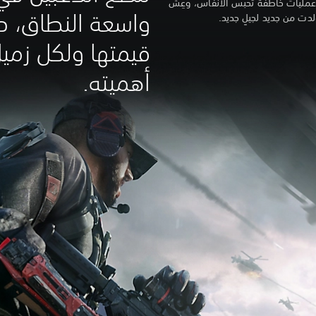
مليات خاطفة تحبس الأنفاس، وعِش
واسعة النطاق، ح
قيمتها ولكل زمي
أهميته.