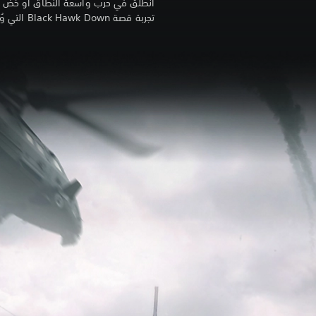
انطلق في حرب واسعة النطاق أو خض ع
تجربة قصة Black Hawk Down التي وُلدت من جديد لجيلٍ جديد.