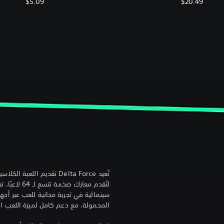
$5.09
$20.49
لتُقدم معارك 
المحمولة، مع دعم كامل لميزة اللعب ا