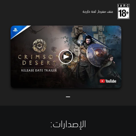
عنف مفرط, لغة خارجة
الإصدارات:‏