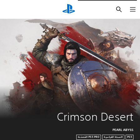
بحث
Crimson Desert
PEARL ABYSS
PS5
النسخة القياسية