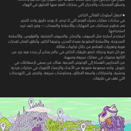
وتسلّق المنحدرات والجدران التي يمكنك القفز منها للتحليق في الهواء.
■ اصقل أسلوبك القتالي الخاص
في ساحات معارك صحراء القرمز التي لا ترحم، لا يوجد طريق واحد للنصر.
قم بتطوير ترسانتك من المهارات والأسلحة والمعدات — وقرر كيف تريد
استخدامها.
استخدم أسلحة مثل السيوف، والرماح، والسيوف الضخمة، والفؤوس، والأسلحة
المزدوجة، والأسلحة المتنوعة بعيدة المدى، وغيرها الكثير، وأطلق العنان لقدرات
قوية وتعزيزات للعناصر من خلال تركيبات فتاكة.
مع كل ضربة وحركة، اصنع طريقك الخاص في عالم يمكن أن يحدد فيه جزء من
الثانية مصيرك في معارك سريعة ومبهرة.
من المحاربين القساة إلى الوحوش المرعبة، هناك من يسعى لإسقاطك في
بايويل. واجه مجموعة متنوعة من الأعداء والزعماء الأقوياء في مبارزات فردية
وحشية، واشتباكات واسعة النطاق، ومناوشات سريعة، وانتصر على التهديدات
التي تقف في طريقك.