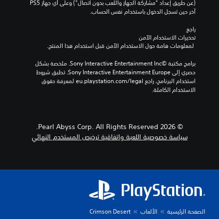
ر
ت
ع
(عن طريق إعداد "مشاركة الجهاز واللعب بدون اتصال") وعلى أي جهاز PS5 
أ
م
ن
ي
آخر حين تسجل الدخول باستخدام نفس الحساب.
ل
س
ا
ي
و
ت
ظ
ن
راجع 
ا
و
ر
إ
تحذيرات الاستخدام الآمن
ن
ى
ي
 لمعلومات هامة حول الاستخدام الآمن قبل استخدام هذا المنتج.
خ
ص
ب
ت
ر
ع
س
د
برامج مكتبة ©Sony Interactive Entertainment Inc. ملخصة بشكل 
ا
و
ت
حصري إلى Sony Interactive Entertainment Europe. تطبق شروط 
ج
ي
ب
خ
استخدام البرنامج، راجع eu.playstation.com/legal لمعرفة حقوق 
ا
ل
ة
د
الاستخدام الكاملة.
ل
ة
ب
م
ص
ل
د
ه
و
ا
ي
ا
ت
ت
ل
ل
ل
© 2026 Pearl Abyss Corp. All Rights Reserved.
ح
م
ل
ي
سياسة خصوصية اللعبة واتفاقية ترخيص المستخدم النهائي
ت
ح
ع
ك
ا
د
ب
و
ج
د
ة
ن
إ
م
.
ه
ل
س
و
ى
ب
ن
ي
ف
قً
ف
م
ه
ا
س
م
ك
.
الصفحة الرئيسية
الألعاب
Crimson Desert
ه