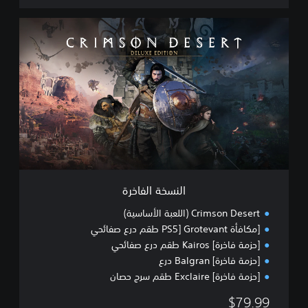
ا
ل
ن
س
خ
ة
ا
ل
ف
ا
خ
ر
ة
النسخة الفاخرة
Crimson Desert (اللعبة الأساسية)
[مكافأة PS5] Grotevant طقم درع صفائحي
[حزمة فاخرة] Kairos طقم درع صفائحي
[حزمة فاخرة] Balgran درع
[حزمة فاخرة] Exclaire طقم سرج حصان
$79.99