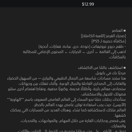
$12.99
■ العناصر
[صحراء القرمز (اللعبة الكاملة)]
[مكافأة حصرية لـ PS5]
- طقم دروع غروتيفانت (خوذة، درع، عباءة، قفازات، أحذية)
اذهب إلى القائمة ← أخرى ← الخيارات ← المحتوى الإضافي للمطالبة
بالمكافآت.
■ استكشف عالمًا من الاكتشاف
مرحبًا بك في بايويل.
هنا ستجد مساحات شاسعة من الجمال الطبيعي والبراري — من السهول الخضراء
والغابات إلى الصحاري القاحلة والجبال الوعرة. وأثناء تنقلك بين وجهاتك،
ستصادف معالم بارزة، وأطلالًا قديمة، وكنوزًا مخفية، ونقاط اهتمام أخرى ستثير
فضولك للتجول والاستكشاف.
ستأخذك رحلتك حتمًا نحو السماء إلى العالم الغامض المعروف باسم ""الهاوية""
(الآبيس)، حيث يجب استعادة توازن غامض يهدد العالم بالخطر.
العالم ملكك لاستكشافه كما تشاء، وهناك العديد من المسارات التي يمكنك
كشفها.
عِش قصص وحكايات القارة من خلال المهام، والمواجهات، والتحديات،
والمعارك.
تجول في الأراضي على متن مطايا متنوعة من الخيول إلى التنانين والآلات،