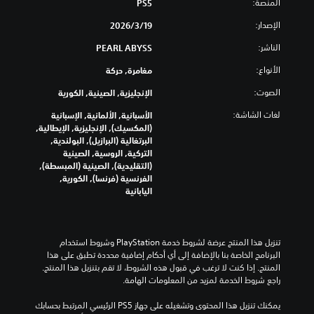
م
ر
المنصة:
PS5
و
H
و
ت
ك
ت
U
ى
الإصدار:
ر
ة
19‏/3‏/2026
ف
D
ا
ا
ج
ر
الناشر:
)
PEARL ABYSS
ل
ل
م
د
ت
ب
أ
ي
الأنواع:
مغامرة, حركة
ب
ح
ا
ف
ة
ط
د
ل
ق
الصوت:
.
الإنجليزية, الصينية, الكورية
ر
ي
ن
ي
ي
ا
ة
ص
لغات الشاشة:
الأسبانية, الألمانية, الإسبانية
ق
ل
ص
ب
و
(المكسيك), الإنجليزية, الإيطالية,
ة
ع
ا
ا
و
البرتغالية (البرازيل), البولندية,
ت
ا
ل
ل
التركية, الروسية, الصينية
ت
س
م
ك
ر
(التقليدية), الصينية (المبسطة),
أ
ه
ل
ا
أ
الفرنسية (فرنسا), الكورية,
ح
ل
ل
م
س
اليابانية
ا
ق
ع
ي
ل
د
ر
ب
.
ة
ي
ا
ة
ل
ء
ب
ك
ي
تنزيل هذا المنتج عرضة لشروط خدمة‫ PlayStation وشروط استخدام 
ت
ا
ل
م
البرنامج الخاصة بنا بالإضافة إلى أي أحكام إضافية محددة تطبق على هذا 
ه
خ
ذ
ك
المنتج. إذا كنت لا ترغب في قبول هذه الشروط، لا تقم بتنزيل هذا المنتج. 
ا
ت
ر
ن
راجع شروط الخدمة لمزيد من المعلومات الهامة.
.
ي
ا
ك
ا
ع
ت
يمكنك تنزيل هذا المحتوى وتشغيله على جهاز PS5 الرئيسي المرتبط بحسابك 