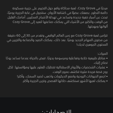
مرحبًا في Cozy Grove، لعبة محاكاة واقع حول التخييم على جزيرة مسكونة
دائمة التطور. بصفتك عضوًا في كشافة الأرواح، ستتجول في غابة الجزيرة يوميًا،
تبحث عن أسرار خفية جديدة وتساعد في تهدئة الأشباح المحليين. أمامك القليل
من الوقت والكثير من الأشياء التي يمكنك صناعتها لتعيد إلى Cozy Grove
ألوانها وبهجتها.
تتزامن لعبة Cozy Grove مع زمن العالم الواقعي وتقدم من 30 إلى 60 دقيقة
من محتوى المهام الجديد يوميًا. بعد ذلك، يمكنك الصيد والصناعة والتزيين في
المحتوى الجوهري لديك!
الميزات:
• مناظر طبيعية خلابة وتفاعلية ومرسومة يدويًا، تنبض بالحياة عندما تساعد روحًا
تحتاج إليك.
• عشرات الشخصيات والأرواح الاستثنائية تنتظرك للعثور عليها ومؤانستها. لكل
روح قصة فريدة مثيرة تتكشف بمرور الوقت.
• اجمع الحيوانات الروحية واصنع الديكورات واذهب لصيد السمك، وأكثر!
• يمكنك لعبها لأشهر تستكشف خلالها القصص وتزين الجزيرة وأكثر.
الإصدارات:‏