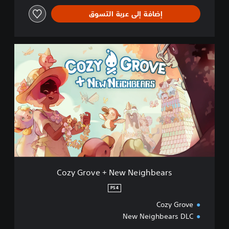
إضافة إلى عربة التسوق
C
o
z
y
G
r
o
v
e
+
N
e
w
Cozy Grove + New Neighbears
N
e
PS4
i
Cozy Grove
g
h
New Neighbears DLC
b