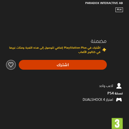
PARADOX INTERACTIVE AB
PS4
مضمنة
اشترك في PlayStation Plus إضافي للوصول إلى هذه اللعبة ومئات غيرها
في كتالوج الألعاب
اشترك
لاعب واحد
نسخة PS4‏
اهتزاز DUALSHOCK 4‏