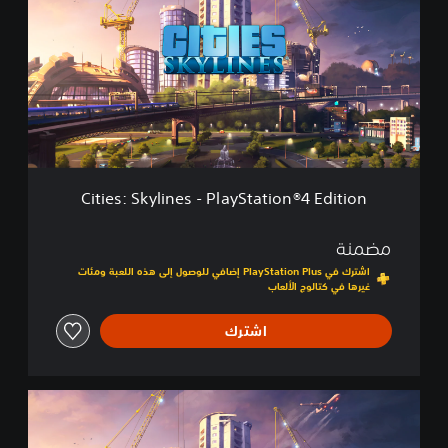
d
i
i
e
t
s
i
:
o
S
n
k
2
y
l
i
n
Cities: Skylines - PlayStation®4 Edition
e
s
-
مضمنة
P
اشترك في PlayStation Plus إضافي للوصول إلى هذه اللعبة ومئات
l
غيرها في كتالوج الألعاب
a
y
اشترك
S
t
a
t
C
i
i
o
t