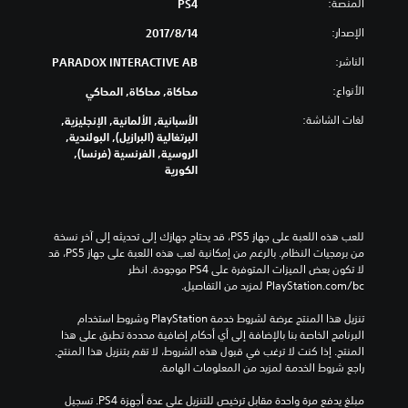
المنصة:
PS4
i
الإصدار:
o
14‏/8‏/2017
n
الناشر:
PARADOX INTERACTIVE AB
الأنواع:
محاكاة, محاكاة, المحاكي
لغات الشاشة:
الأسبانية, الألمانية, الإنجليزية,
البرتغالية (البرازيل), البولندية,
الروسية, الفرنسية (فرنسا),
الكورية
للعب هذه اللعبة على جهاز PS5، قد يحتاج جهازك إلى تحديثه إلى آخر نسخة 
من برمجيات النظام. بالرغم من إمكانية لعب هذه اللعبة على جهاز PS5، قد 
لا تكون بعض الميزات المتوفرة على PS4 موجودة. انظر 
‎PlayStation.com/bc لمزيد من التفاصيل.
تنزيل هذا المنتج عرضة لشروط خدمة‫ PlayStation وشروط استخدام 
البرنامج الخاصة بنا بالإضافة إلى أي أحكام إضافية محددة تطبق على هذا 
المنتج. إذا كنت لا ترغب في قبول هذه الشروط، لا تقم بتنزيل هذا المنتج. 
راجع شروط الخدمة لمزيد من المعلومات الهامة.
مبلغ يدفع مرة واحدة مقابل ترخيص للتنزيل على عدة أجهزة PS4. تسجيل 