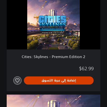
i
t
i
e
s
:
S
k
y
l
i
n
Cities: Skylines - Premium Edition 2
e
s
-
$62.99
P
r
إضافة إلى عربة التسوق
e
m
i
u
C
m
i
E
t