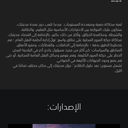
لعبة محاكاة صعبة ومتعددة المستويات: عندما تلعب دور عمدة مدينتك،
ستكون عليك الموازنة بين الاحتياجات الأساسية مثل التعليم، والطاقة،
والشرطة، ومكافحة الحرائق، وأكثر من ذلك بكثير، بالإضافة إلى اقتصاد مدينتك.
محاكاة حركة المرور المحلية على نطاق واسع: تولّ إدارة أنظمة النقل العام - قم
بتخطيط الطرق بدقة – بالإضافة إلى الحافلات، والقطارات، ومترو الأنفاق.
المناطق والسياسات: كن أكثر من مجرد مسؤول عادي آخر في البلدية! افرض
الحظر على حركة المرور الكثيفة، وقم بتوفير وسائل النقل العامة المجانية، أو حتى
قم بمنع وجود الحيوانات الأليفة في الضواحي.
تشمل مستوى' بعد حلول الظلام': حوّل مدينتك إلى مكان مختلف تمامًا في
الليل.
الإصدارات:‏
C