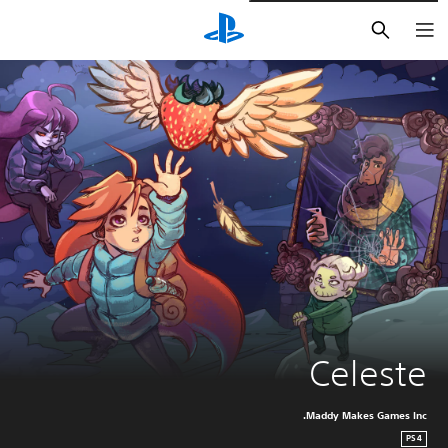
بحث
Celeste
Maddy Makes Games Inc.
PS4