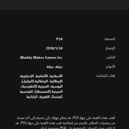
المنصة:
PS4
الإصدار:
24‏/1‏/2018
الناشر:
Maddy Makes Games Inc.
الأنواع:
حركة, حركة
لغات الشاشة:
الأسبانية, الألمانية, الإنجليزية,
الإيطالية, البرتغالية (البرازيل),
الروسية, الصينية (التقليدية),
الصينية (المبسطة), الفرنسية
(فرنسا), الكورية, اليابانية
للعب هذه اللعبة على جهاز PS5، قد يحتاج جهازك إلى تحديثه إلى آخر نسخة 
من برمجيات النظام. بالرغم من إمكانية لعب هذه اللعبة على جهاز PS5، قد 
لا تكون بعض الميزات المتوفرة على PS4 موجودة. انظر 