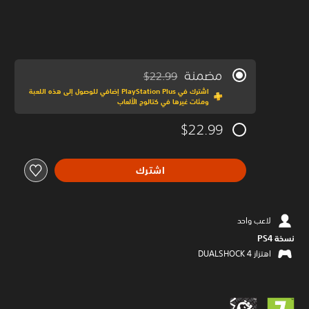
مضمنة
$22.99
مخصوم من السعر الأصلي البالغ $22.99‏
اشترك في PlayStation Plus إضافي للوصول إلى هذه اللعبة
ومئات غيرها في كتالوج الألعاب
$22.99
اشترك
لاعب واحد
نسخة PS4‏
اهتزاز DUALSHOCK 4‏