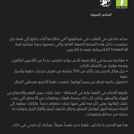
العناصر العنيفة
ساعد مادلين في التغلب على شياطينها التي تطاردها أثناء رحلتها إلى قمة جبل
سيليست داخل هذه المنصة الضيقة للغاية والتي صممها يدوياً مبتكرو لعبة
TowerFall الكلاسيكية متعددة اللاعبين.
• مغامرة سردية في إطار قصة للاعب واحد تتضمن عدداً من اللاعبين الرائعين
وقصة مؤثرة عن اكتشاف الذات
• جبل هائل الحجم يزخر بأكثر من 700 شاشة من تعرض تحديات صعبة وأسرار
خفية
• فصول جانبية تنتظر من يسبر أغوارها، صُممت فقط لأشجع متسلقي الجبال
طريقة التحكم في اللعبة غاية في البساطة – فما عليك سوى القفز والاندفاع في
الهواء والتسلق، ولكن كل ذلك وسط طبقات وطبقات من الأعماق التي يجب
عليك إتقانها، وفي كل مرة تلقى فيها نحبك ستتعلم درساً. ولكنك ستعود إلى
الحياة بسرعة البرق لتواصل التسلق وتظل تكشف أسرار وألغاز الجبل وتواجه ما
يحمله من مخاطر وصعوبات.
هذا هو التحدي يا مادلين. فقط خذي نفساً عميقاً. يمكنك أن تنجحي في ذلك.