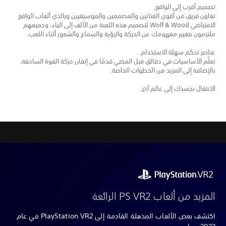
تصميم أقرب إلى الواقع.
تعاون فريق من أقوى الفنانين والمصممين والموسيقيين ورائدي ألعاب الواقع
الافتراضي Wolf & Wood لتصميم هذه اللعبة من الألف إلى الياء، وجميعهم
ملتزمون بتغيير مفهومك عن الحركة والرؤية والسماع والشعور أثناء اللعب.
عناصر تحكم سهلة الاستخدام.
تعلَّم الأساسيات في دقائق قبل المضي قدمًا في إتقان حركة القوة الساحقة،
بالإضافة إلى المزيد من الخطوات الخاصة.
الانتقال بجسدك إلى عالم آخر.
المزيد من ألعاب PS VR2 الرائعة
اكتشف بعض الألعاب المذهلة القادمة إلى PlayStation VR2 في عام