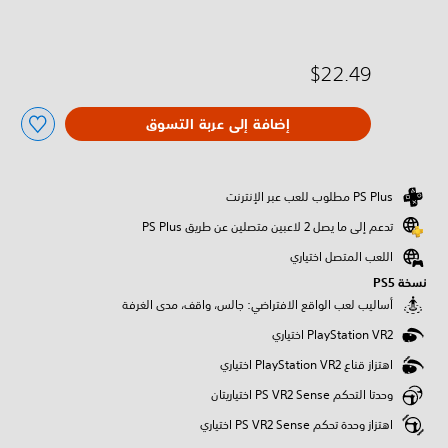
$22.49
إضافة إلى عربة التسوق
تدعم إلى ما يصل 2 لاعبين متصلين عن طريق PS Plus‏
اللعب المتصل اختياري
نسخة PS5‏
‫أساليب لعب الواقع الافتراضي: جالس، واقف، مدى الغرفة
اهتزاز قناع PlayStation VR2 اختياري
وحدتا التحكم PS VR2 Sense اختياريتان
اهتزاز وحدة تحكم PS VR2 Sense اختياري