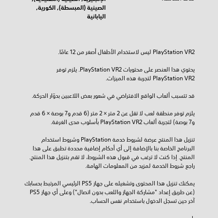
الصينية (المبسطة), الكورية,
اليابانية
يحتوي هذا العنصر على محتويات PlayStation VR2. يلزم توفر 
PlayStation VR2 لتجربة هذه الميزات.
قد تتسبب ألعاب الواقع الافتراضي في شعور بعض اللاعبين بدوّار الحركة.
يلزم توفر منطقة لعب لا تقل عن 2 متر × 2 متر (6 قدم و7 بوصة × 6 قدم 
و7 بوصة) لتجربة ألعاب PlayStation VR2 بأسلوب مدى الغرفة.
تنزيل هذا المنتج عرضة لشروط خدمة‫ PlayStation وشروط استخدام 
البرنامج الخاصة بنا بالإضافة إلى أي أحكام إضافية محددة تطبق على هذا 
المنتج. إذا كنت لا ترغب في قبول هذه الشروط، لا تقم بتنزيل هذا المنتج. 
راجع شروط الخدمة لمزيد من المعلومات الهامة.
يمكنك تنزيل هذا المحتوى وتشغيله على جهاز PS5 الرئيسي المرتبط بحسابك 
(عن طريق إعداد "مشاركة الجهاز واللعب بدون اتصال") وعلى أي جهاز PS5 
آخر حين تسجل الدخول باستخدام نفس الحساب.