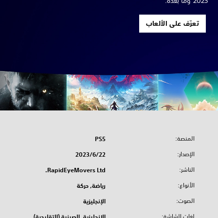
2023 وما بعده.
تعرّف على الألعاب
المنصة:
PS5
الإصدار:
22‏/6‏/2023
الناشر:
RapidEyeMovers Ltd.
الأنواع:
رياضة, حركة
الصوت:
الإنجليزية
لغات الشاشة:
الإنجليزية, الصينية (التقليدية),