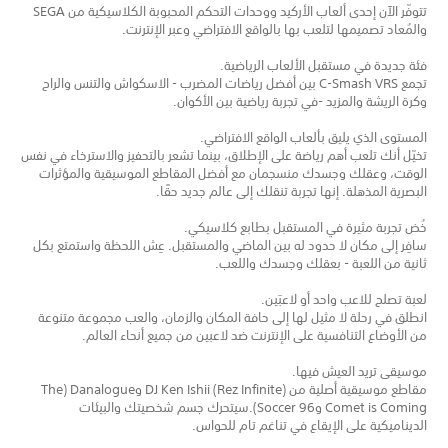
تتوفّر الآن إحدى ألعاب الأركيد ووحدات التحكم المحبوبة الكلاسيكية من SEGA
والمُعاد تصميمها لتلعب بها بالواقع الافتراضي وعبر الإنترنت.
فئة جديدة في مستقبل الألعاب الرياضية.
تجمع C-Smash VRS بين أفضل رياضات المضرب - الاسكواش والتنس والراح
وكرة الريشة والمزيد -في تجربة رياضية بين الأكوان.
المستوى الذي يليق بألعاب الواقع الافتراضي.
تخيّل أنك تلعب أهم رياضة على الإطلاق، بينما تشعر بالتحفيز والاسترخاء في نفس
الوقت، وعقلك وجسدك منسجمان مع أفضل المقاطع الموسيقية والمؤثرات
البصرية المذهلة. إنها تجربة تنقلك إلى عالم جديد حقًا.
خُض تجربة مثيرة في المستقبل بطابع كلاسيكي.
سافِر إلى مكان لا حدود له بين الماضي والمستقبل. عِش اللحظة واستمتع بكل
ثانية من اللعبة - بعقلك وجسدك واللعب.
لعبة تصلح للاعب واحد أو لاعبَين.
انطلق في رحلة لا مثيل لها إلى حافة المكان والزمان، والعب مجموعة متنوعة
من الأوضاع التنافسية على الإنترنت ضد لاعبين من جميع أنحاء العالم.
موسيقى تريد العيش فيها.
مقاطع موسيقية أصلية من DJ Ken Ishii (Rez Infinite) وDanalogue (The
Comet is Coming وSoccer 96).سيتحرك جسم شخصيتك والبيئات
الديناميكية على الإيقاع في تناغم تام للحواس.