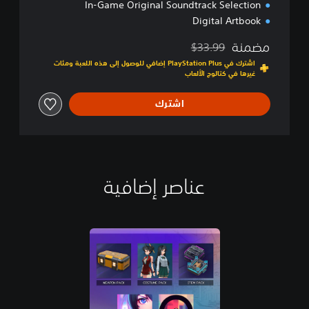
In-Game Original Soundtrack Selection
Digital Artbook
مضمنة
$33.99
مخصوم من السعر الأصلي البالغ $33.99‏
اشترك في PlayStation Plus إضافي للوصول إلى هذه اللعبة ومئات
غيرها في كتالوج الألعاب
اشترك
عناصر إضافية