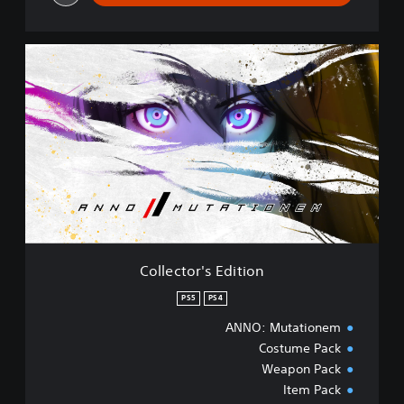
C
o
l
l
e
c
t
o
r
'
s
E
d
Collector's Edition
i
t
PS5
PS4
i
ANNO: Mutationem
o
n
Costume Pack
Weapon Pack
Item Pack