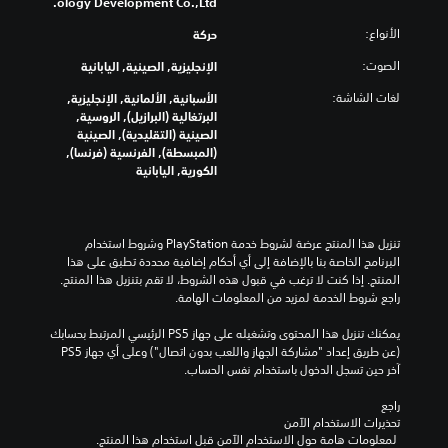
ology Development Co.,Ltd.
الأنواع:
حركة
الصوت:
الإنجليزية, الصينية, اليابانية
لغات الشاشة:
الأسبانية, الألمانية, الإنجليزية,
البرتغالية (البرازيل), الروسية,
الصينية (التقليدية), الصينية
(المبسطة), الفرنسية (فرنسا),
الكورية, اليابانية
تنزيل هذا المنتج عرضة لشروط خدمة‫ PlayStation وشروط استخدام 
البرنامج الخاصة بنا بالإضافة إلى أي أحكام إضافية محددة تطبق على هذا 
المنتج. إذا كنت لا ترغب في قبول هذه الشروط، لا تقم بتنزيل هذا المنتج. 
راجع شروط الخدمة لمزيد من المعلومات الهامة.
يمكنك تنزيل هذا المحتوى وتشغيله على جهاز PS5 الرئيسي المرتبط بحسابك 
(عن طريق إعداد "مشاركة الجهاز واللعب بدون اتصال") وعلى أي جهاز PS5 
آخر حين تسجل الدخول باستخدام نفس الحساب.
راجع 
تحذيرات الاستخدام الآمن
 لمعلومات هامة حول الاستخدام الآمن قبل استخدام هذا المنتج.