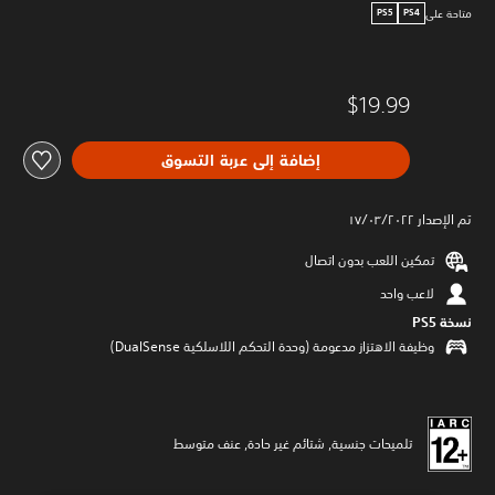
متاحة على
PS5
PS4
$19.99
إضافة إلى عربة التسوق
تم الإصدار ١٧/٠٣/٢٠٢٢
تمكين اللعب بدون اتصال
لاعب واحد
نسخة PS5‏
وظيفة الاهتزاز مدعومة (وحدة التحكم اللاسلكية DualSense‏)
تلميحات جنسية, شتائم غير حادة, عنف متوسط