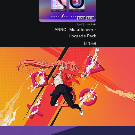
PS4
PS5
حزمة عناصر إضافية
ANNO: Mutationem -
Upgrade Pack
$14.69