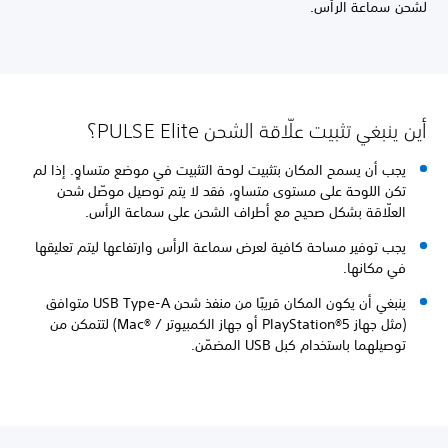
لشحن سماعة الرأس.
أين ينبغي تثبيت علّاقة الشحن PULSE Elite؟
يجب أن يسمح المكان بتثبيت لوحة التثبيت في موضع متساوٍ. إذا لم
تكن اللوحة على مستوى متساوٍ، فقد لا يتم توصيل موصّل شحن
العلّاقة بشكل صحيح مع أطراف الشحن على سماعة الرأس.
يجب توفير مساحة كافية لعرض سماعة الرأس وارتفاعها ليتم تعليقها
في مكانها.
ينبغي أن يكون المكان قريبًا من منفذ شحن USB Type-A متوافق
(مثل جهاز PlayStation®5‏ أو جهاز الكمبيوتر / Mac®‎) لتتمكن من
توصيلهما باستخدام كبل USB المضمّن.