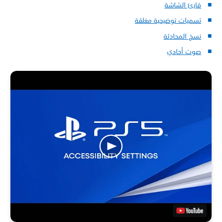
قارئ الشاشة
تسميات توضيحية مغلقة
نسخ المحادثة
صوت أحادي