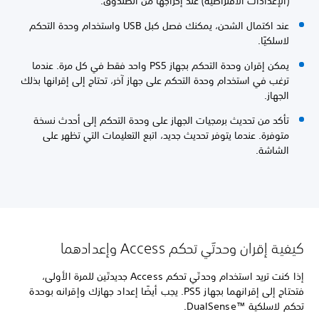
(الإعدادات الافتراضية) عند إخراجها من الصندوق.
عند اكتمال الشحن، يمكنك فصل كبل USB واستخدام وحدة التحكم
لاسلكيًا.
يمكن إقران وحدة التحكم بجهاز PS5 واحد فقط في كل مرة. عندما
ترغب في استخدام وحدة التحكم على جهاز آخر، تحتاج إلى إقرانها بذلك
الجهاز.
تأكد من تحديث برمجيات الجهاز على وحدة التحكم إلى أحدث نسخة
متوفرة. عندما يتوفر تحديث جديد، اتبع التعليمات التي تظهر على
الشاشة.
كيفية إقران وحدتَي تحكم Access وإعدادهما
إذا كنت تريد استخدام وحدتَي تحكم Access جديدتَين للمرة الأولى،
فتحتاج إلى إقرانهما بجهاز PS5. يجب أيضًا إعداد جهازك وإقرانه بوحدة
تحكم لاسلكية DualSense™‎.