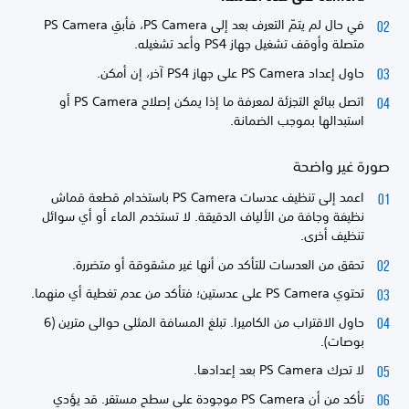
في حال لم يتمّ التعرف بعد إلى PS Camera، فأبقِ PS Camera
متصلة وأوقف تشغيل جهاز PS4 وأعد تشغيله.
حاول إعداد PS Camera على جهاز PS4 آخر، إن أمكن.
اتصل ببائع التجزئة لمعرفة ما إذا يمكن إصلاح PS Camera أو
استبدالها بموجب الضمانة.
صورة غير واضحة
اعمد إلى تنظيف عدسات PS Camera باستخدام قطعة قماش
نظيفة وجافة من الألياف الدقيقة. لا تستخدم الماء أو أي سوائل
تنظيف أخرى.
تحقق من العدسات للتأكد من أنها غير مشقوقة أو متضررة.
تحتوي PS Camera على عدستين؛ فتأكد من عدم تغطية أي منهما.
حاول الاقتراب من الكاميرا. تبلغ المسافة المثلى حوالى مترين (6
بوصات).
لا تحرك PS Camera بعد إعدادها.
تأكد من أن PS Camera موجودة على سطح مستقر. قد يؤدي