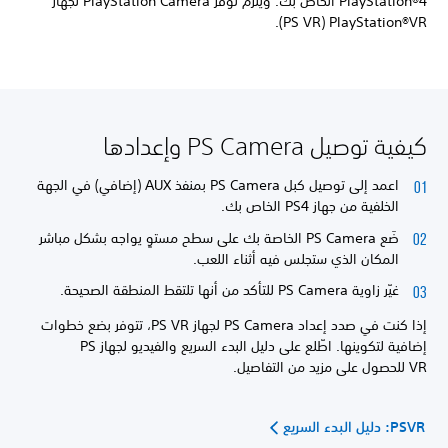
PlayStation®4 الخاص بك. ويلزم توفّر PlayStation Camera لجهاز
PlayStation®VR‏ (PS VR).
كيفية توصيل PS Camera وإعدادها
اعمد إلى توصيل كبل PS Camera بمنفذ AUX (إضافي) في الجهة
الخلفية من جهاز PS4 الخاص بك.
ضَع PS Camera الخاصة بك على سطح مستوٍ يواجه بشكل مباشر
المكان الذي ستجلس فيه أثناء اللعب.
غيّر زاوية PS Camera للتأكد من أنها تلتقط المنطقة الصحيحة.
إذا كنت في صدد إعداد PS Camera لجهاز PS VR، تتوفر بضع خطوات
إضافية لتكوينها. اطّلع على دليل البدء السريع والفيديو لجهاز PS
VR للحصول على مزيد من التفاصيل.
PSVR: دليل البدء السريع