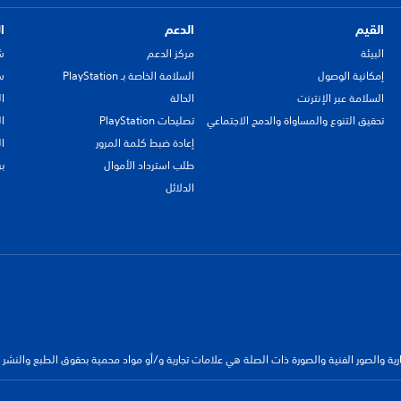
القيم
الدعم
ا
البيئة
مركز الدعم
ش
إمكانية الوصول
السلامة الخاصة بـ PlayStation
سي
السلامة عبر الإنترنت
الحالة
ا
تحقيق التنوع والمساواة والدمج الاجتماعي
تصليحات PlayStation
ا
إعادة ضبط كلمة المرور
ا
طلب استرداد الأموال
ب
الدلائل
جارية والصور الفنية والصورة ذات الصلة هي علامات تجارية و/أو مواد محمية بحقوق الطبع والنشر