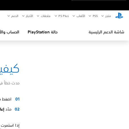
متجر
PS5‏
الألعاب
PS Plus
ملحقات
الأخبار
الدعم
شاشة الدعم الرئيسية
حالة PlayStation
الحساب والأ
كيفية إص
حدث خطأ في نظام ال
اضغط مع
حدّد
إعا
إذا استمرت ال