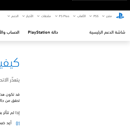
متجر
PS5‏
الألعاب
PS Plus
ملحقات
الأخبار
الدعم
شاشة الدعم الرئيسية
حالة PlayStation
الحساب والأ
كيفية إص
يتعذّر الات
قد تكون هذه 
تحقق من حال
إذا لم تتأثر 
أعِد ضبط إعدادا