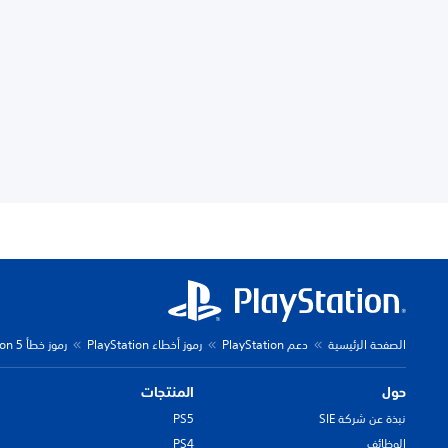
الصفحة الرئيسية
دعم PlayStation
رموز أخطاء PlayStation
رموز خطأ PlayStation 5
حول
المنتجات
نبذة عن شركة SIE
PS5
الوظائف
PS4