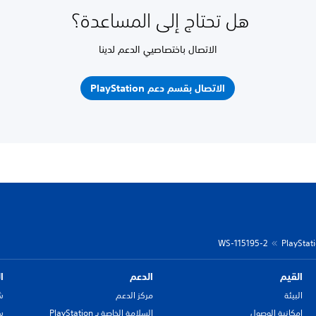
هل تحتاج إلى المساعدة؟
الاتصال باختصاصيي الدعم لدينا
الاتصال بقسم دعم PlayStation
WS-115195-2
القيم
الدعم
ا
البيئة
مركز الدعم
ش
إمكانية الوصول
السلامة الخاصة بـ PlayStation
سي