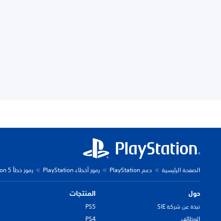
الصفحة الرئيسية
دعم PlayStation
رموز أخطاء PlayStation
رموز خطأ PlayStation 5
حول
المنتجات
نبذة عن شركة SIE
PS5
الوظائف
PS4