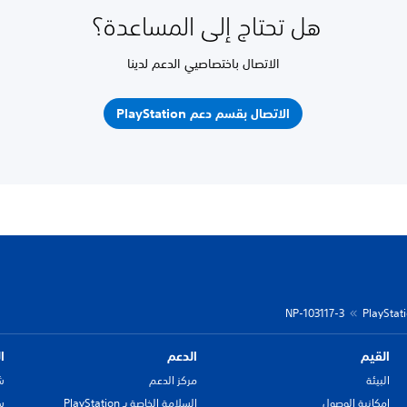
هل تحتاج إلى المساعدة؟
الاتصال باختصاصيي الدعم لدينا
الاتصال بقسم دعم PlayStation
NP-103117-3
القيم
الدعم
ا
البيئة
مركز الدعم
ش
إمكانية الوصول
السلامة الخاصة بـ PlayStation
سي