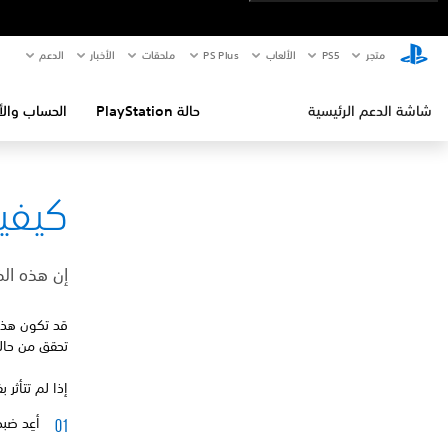
متجر
PS5‏
الألعاب
PS Plus
ملحقات
الأخبار
الدعم
شاشة الدعم الرئيسية
حالة PlayStation
الحساب والأ
كيفية إص
إن هذه الخ
قد تكون هذه 
تحقق من حال
إذا لم تتأثر 
أعِد ضبط إعدادا