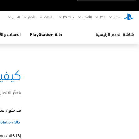
متجر
PS5‏
الألعاب
PS Plus
ملحقات
الأخبار
الدعم
شاشة الدعم الرئيسية
حالة PlayStation
الحساب والأ
كيفية إص
يتعذّر الاتصا
قد تكون هذه ال
حالة PlayStation
إذا كانت PlayStation نشطة، فيُرجى تجربة ما يلي: