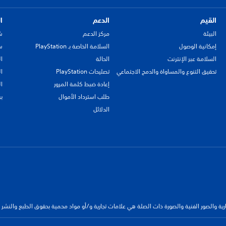
القيم
الدعم
ا
البيئة
مركز الدعم
ش
إمكانية الوصول
السلامة الخاصة بـ PlayStation
سي
السلامة عبر الإنترنت
الحالة
ا
تحقيق التنوع والمساواة والدمج الاجتماعي
تصليحات PlayStation
ا
إعادة ضبط كلمة المرور
ا
طلب استرداد الأموال
ب
الدلائل
جارية والصور الفنية والصورة ذات الصلة هي علامات تجارية و/أو مواد محمية بحقوق الطبع والنشر