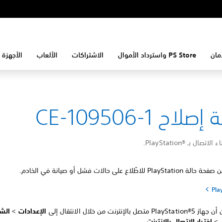
مان
PS Store واسترداد الأموال
الاشتراكات
الألعاب
الأجهزة 
لاح CE-109506-1
ال بـ PlayStation®‎.
Play للاطّلاع على حالات فشل أو صيانة في الخادم.
P متصل بالإنترنت من خلال الانتقال إلى
الإعدادات
>
الش
>
اختبار الاتصال بالإنترنت
.