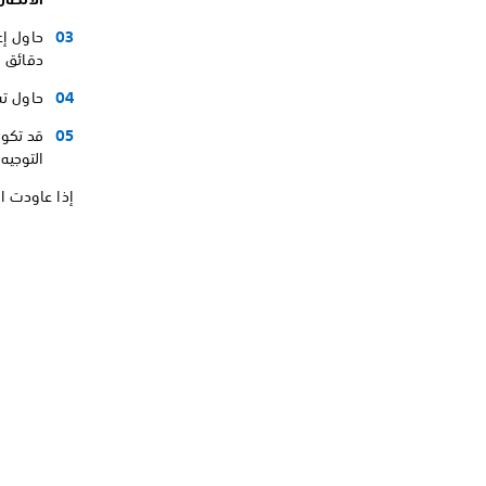
دقائق ق
حاول تس
قد تكون 
التوجيه
إذا عاودت ال