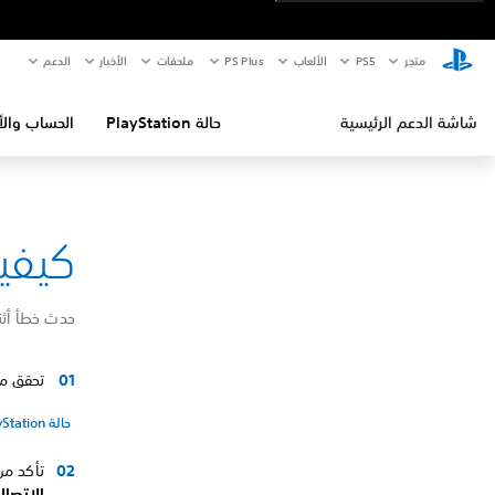
متجر
PS5‏
الألعاب
PS Plus
ملحقات
الأخبار
الدعم
شاشة الدعم الرئيسية
حالة PlayStation
الحساب والأ
كيفية إص
حدث خطأ أثناء الاتص
تحقق من صفحة حالة Station
حالة PlayStation
تأكد من أن جهاز layStation®5
الاتصال