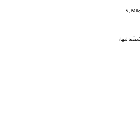
حاول إعادة ضبط اتصال Wi-Fi لديك عبر إيقاف تشغيل المودم و/أو جهاز التوجيه لديك. وانتظر 5
صنّعة لجهاز