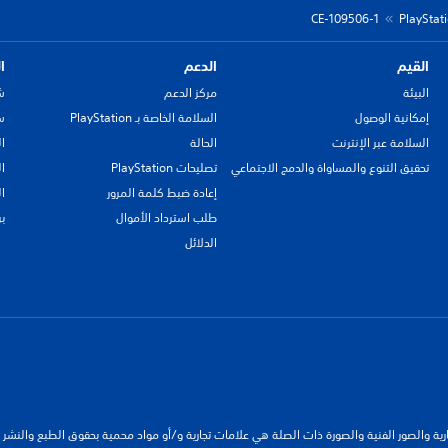
CE-109506-1
القيم
الدعم
ا
البيئة
مركز الدعم
ش
إمكانية الوصول
السلامة الخاصة بـ PlayStation
سي
السلامة عبر الإنترنت
الحالة
ا
تحقيق التنوع والمساواة والدمج الاجتماعي
تصليحات PlayStation
ا
إعادة ضبط كلمة المرور
ا
طلب استرداد الأموال
ب
الدلائل
جارية والصور الفنية والصورة ذات الصلة هي علامات تجارية و/أو مواد محمية بحقوق الطبع والنشر