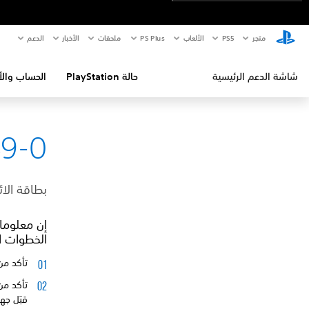
متجر
PS5‏
الألعاب
PS Plus
ملحقات
الأخبار
الدعم
شاشة الدعم الرئيسية
حالة PlayStation
الحساب والأ
9-0
بطاقة الا
إن معلومات
الخطوات ال
تأكد من
تأكد من
قبَل جه