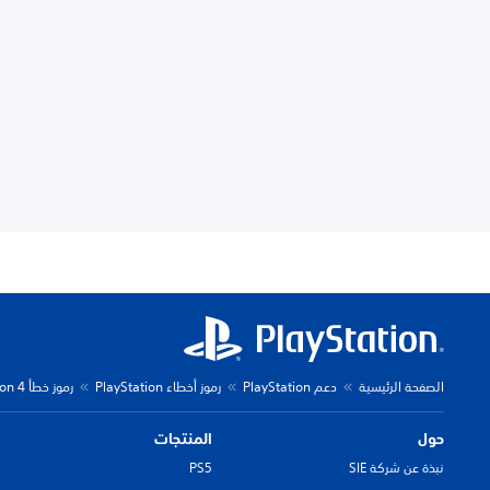
الصفحة الرئيسية
دعم PlayStation
رموز أخطاء PlayStation
رموز خطأ PlayStation 4
حول
المنتجات
نبذة عن شركة SIE
PS5