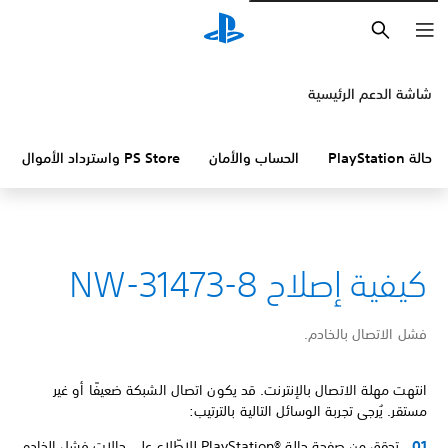
بحث
شاشة الدعم الرئيسية
حالة PlayStation
الحساب والأمان
PS Store واسترداد الأموال
كيفية إصلاح NW-31473-8
فشل الاتصال بالخادم.
انتهت مهلة الاتصال بالإنترنت. قد يكون اتصال الشبكة ضعيفًا أو غير
مستقر. يُرجى تجربة الوسائل التالية بالترتيب:
تحقق من صفحة حالة PlayStation®‎ للاطّلاع على حالات فشل الخادم