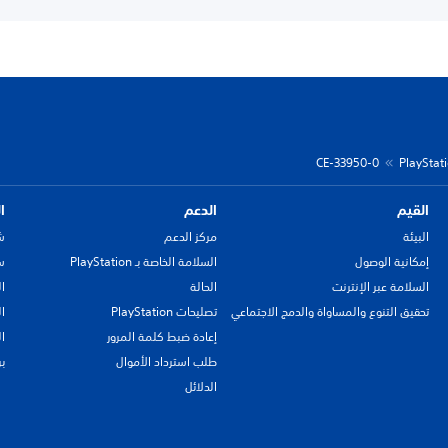
CE-33950-0
القيم
الدعم
ا
البيئة
مركز الدعم
ش
إمكانية الوصول
السلامة الخاصة بـ PlayStation
سي
السلامة عبر الإنترنت
الحالة
ا
تحقيق التنوع والمساواة والدمج الاجتماعي
تصليحات PlayStation
ا
إعادة ضبط كلمة المرور
ا
طلب استرداد الأموال
ب
الدلائل