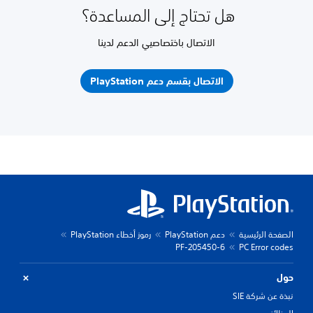
هل تحتاج إلى المساعدة؟
الاتصال باختصاصيي الدعم لدينا
الاتصال بقسم دعم PlayStation
الصفحة الرئيسية
دعم PlayStation
رموز أخطاء PlayStation
PF-205450-6
PC Error codes
حول
نبذة عن شركة SIE