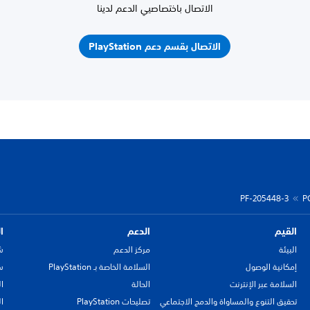
الاتصال باختصاصيي الدعم لدينا
الاتصال بقسم دعم PlayStation
PF-205448-3
P
القيم
الدعم
ا
البيئة
مركز الدعم
ش
إمكانية الوصول
السلامة الخاصة بـ PlayStation
سي
السلامة عبر الإنترنت
الحالة
ا
تحقيق التنوع والمساواة والدمج الاجتماعي
تصليحات PlayStation
ا