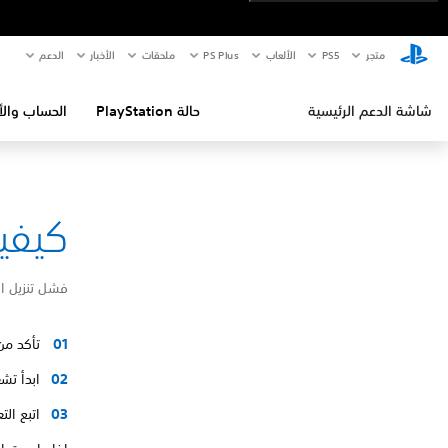
متجر
PS5‏
الألعاب
PS Plus
ملحقات
الأخبار
الدعم
شاشة الدعم الرئيسية
حالة PlayStation
الحساب والأ
كيفية إص
فشل تنزيل ا
تأكد من
ابدأ تشغيل ا
اتبع ال