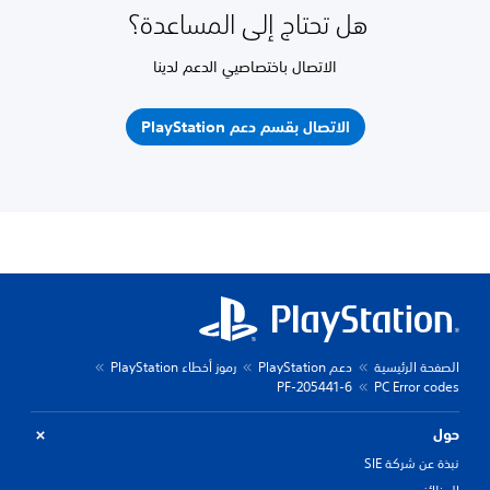
هل تحتاج إلى المساعدة؟
الاتصال باختصاصيي الدعم لدينا
الاتصال بقسم دعم PlayStation
الصفحة الرئيسية
دعم PlayStation
رموز أخطاء PlayStation
PF-205441-6
PC Error codes
حول
نبذة عن شركة SIE