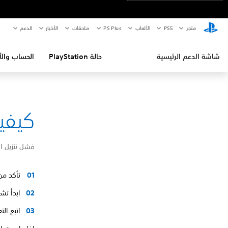
متجر
PS5‏
الألعاب
PS Plus
ملحقات
الأخبار
الدعم
شاشة الدعم الرئيسية
حالة PlayStation
الحساب والأ
كيفية إص
فشل تنزيل ا
تأكد من
ابدأ تشغيل ا
اتبع ال