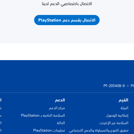
الاتصال باختصاصيي الدعم لدينا
الاتصال بقسم دعم PlayStation
PF-205408-9
P
القيم
الدعم
ا
البيئة
مركز الدعم
ش
إمكانية الوصول
السلامة الخاصة بـ PlayStation
سي
السلامة عبر الإنترنت
الحالة
ا
تحقيق التنوع والمساواة والدمج الاجتماعي
تصليحات PlayStation
ا