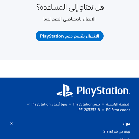
هل تحتاج إلى المساعدة؟
الاتصال باختصاصيي الدعم لدينا
الاتصال بقسم دعم PlayStation
الصفحة الرئيسية
دعم PlayStation
رموز أخطاء PlayStation
PF-205353-8
PC Error codes
حول
نبذة عن شركة SIE