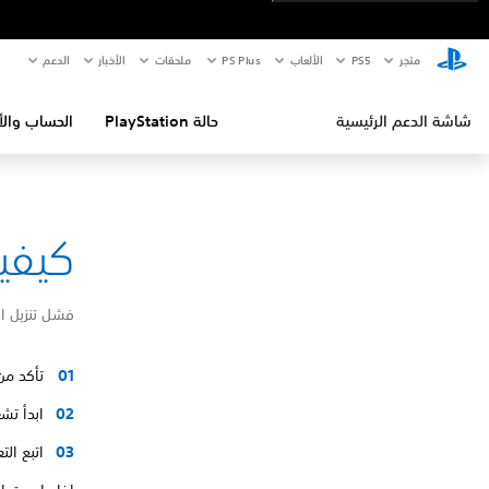
متجر
PS5‏
الألعاب
PS Plus
ملحقات
الأخبار
الدعم
شاشة الدعم الرئيسية
حالة PlayStation
الحساب والأ
كيفية إص
فشل تنزيل ا
تأكد من
ابدأ تشغيل ا
اتبع ال