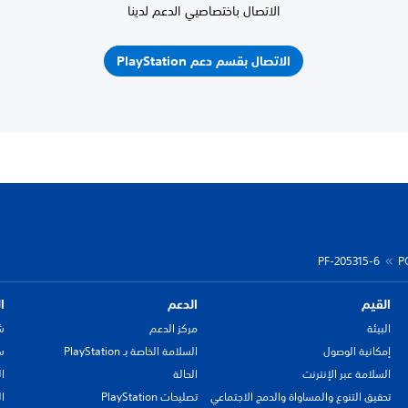
الاتصال باختصاصيي الدعم لدينا
الاتصال بقسم دعم PlayStation
PF-205315-6
P
القيم
الدعم
ا
البيئة
مركز الدعم
ش
إمكانية الوصول
السلامة الخاصة بـ PlayStation
سي
السلامة عبر الإنترنت
الحالة
ا
تحقيق التنوع والمساواة والدمج الاجتماعي
تصليحات PlayStation
ا