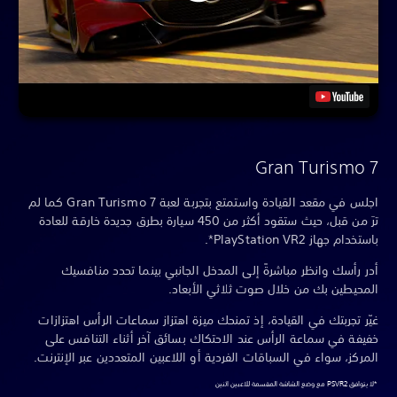
Gran Turismo 7
اجلس في مقعد القيادة واستمتع بتجربة لعبة Gran Turismo 7 كما لم
ترَ من قبل، حيث ستقود أكثر من 450 سيارة بطرق جديدة خارقة للعادة
باستخدام جهاز PlayStation VR2*.
أدر رأسك وانظر مباشرةً إلى المدخل الجانبي بينما تحدد منافسيك
المحيطين بك من خلال صوت ثلاثي الأبعاد.
غيّر تجربتك في القيادة، إذ تمنحك ميزة اهتزاز سماعات الرأس اهتزازات
خفيفة في سماعة الرأس عند الاحتكاك بسائق آخر أثناء التنافس على
المركز، سواء في السباقات الفردية أو اللاعبين المتعددين عبر الإنترنت.
*لا يتوافق PSVR2 مع وضع الشاشة المقسمة للاعبين اثنين