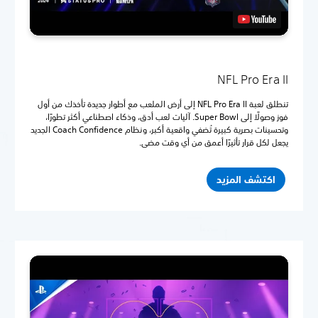
NFL Pro Era II
تنطلق لعبة NFL Pro Era II إلى أرض الملعب مع أطوار جديدة تأخذك من أول
فوز وصولًا إلى Super Bowl. آليات لعب أدق، وذكاء اصطناعي أكثر تطورًا،
وتحسينات بصرية كبيرة تُضفي واقعية أكبر، ونظام Coach Confidence الجديد
يجعل لكل قرار تأثيرًا أعمق من أي وقت مضى.
اكتشف المزيد