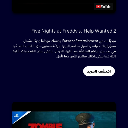
Five Nights at Freddy's: Help Wanted 2
مرحبًا بك في Fazbear Entertainment. بصفتك موظفًا جديدًا، تشمل
مسؤولياتك صيانة وتشغيل مطعم البيتزا عبر 40 مستوى من الألعاب المصغّرة
في عدد من مواقع المنشأة. بعد انتهاء الدوام، لا تبقى بعض الشخصيات الآلية
ثابتة كما ينبغي،لكنك ستتدبّر الأمر، كما نأمل.
اكتشف المزيد