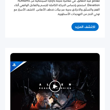
تتقاطع فيه الحقائق، في مغامرة مليئة بالإثارة السينمائية من nDreams
Elevation. استمتع بإحساس الحركة الكاملة للجسم والتفاعل الواقعي أثناء
القفز والتسلّق والانزلاق بحرية عبر بيئات تخطف الأنفاس. اكتشف الأسرار مع
توخي الحذر من التهديدات الأسطورية.
اكتشف المزيد