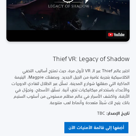
Thief VR: Legacy of Shadow
اختبر عالم Thief عبر الـ VR لأول مرة، حيث تمتزج أساليب التخفي
الكلاسيكية بتجربة غامرة من الجيل الجديد. وبصفتك Magpie، اليتيمة
الماكرة التي صقلتها شوارع المدينة، تسلّل عبر الظلال لتفادي الدوريات
والأعداء باستخدام ميكانيكيات تخفٍ آنية. تسلّق الأسطح، وتجوّل في
الأزقة، واكشف الأسرار في عالم مظلم مستوحى من أسلوب الستيم
بانك يتيح لك سُبلاً متعددة وأنماط لعب متنوعة.
تاريخ الإصدار: ‏
TBC
أضِفها إلى قائمة الأمنيات الآن