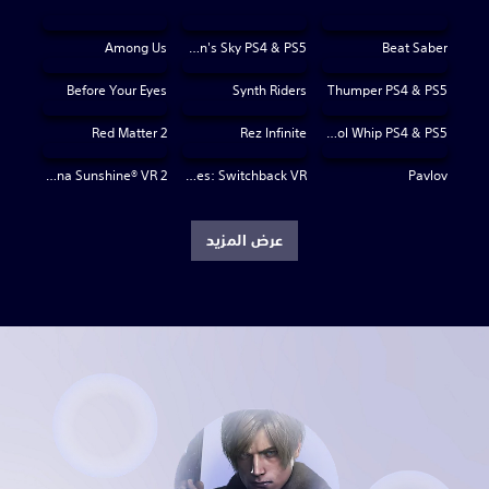
Among Us
No Man's Sky PS4 & PS5
Beat Saber
Before Your Eyes
Synth Riders
Thumper PS4 & PS5
Red Matter 2
Rez Infinite
Pistol Whip PS4 & PS5
Arizona Sunshine® VR 2
The Dark Pictures: Switchback VR
Pavlov
عرض المزيد