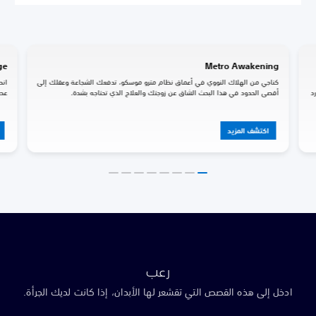
Metro Awakening
y's Edge
كناجي من الهلاك النووي في أعماق نظام مترو موسكو، تدفعك الشجاعة وعقلك إلى
أقصى الحدود في هذا البحث الشاق عن زوجتك والعلاج الذي تحتاجه بشدة.
عصور أخرى في
اكتشف المزيد
اكتش
رعب
ادخل إلى هذه القصص التي تقشعر لها الأبدان، إذا كانت لديك الجرأة.