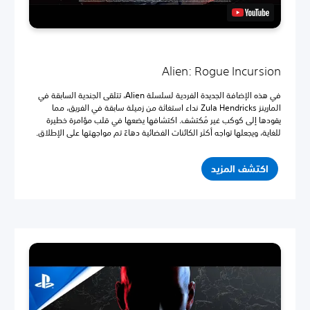
Alien: Rogue Incursion
في هذه الإضافة الجديدة الفردية لسلسلة Alien، تتلقى الجندية السابقة في
المارينز Zula Hendricks نداء استغاثة من زميلة سابقة في الفريق، مما
يقودها إلى كوكب غير مُكتشف. اكتشافها يضعها في قلب مؤامرة خطيرة
للغاية، ويجعلها تواجه أكثر الكائنات الفضائية دهاءً تم مواجهتها على الإطلاق.
اكتشف المزيد