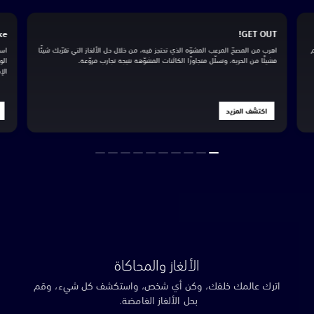
emake
GET OUT!
اهرب من المصحّ المرعب المشوّه الذي تحتجز فيه، من خلال حل الألغاز التي تقرّبك شيئًا
استمتع ب
فشيئًا من الحرية، وتسلّل متجاوزًا الكائنات المشوّهة نتيجة تجارب مروّعة.
الواقعية
الإصدار 
اكتشف المزيد
اكتش
الألغاز والمحاكاة
اترك عالمك خلفك، وكن أي شخص، واستكشف كل شيء، وقم
بحل الألغاز الغامضة.