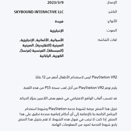
الإصدار:
9‏/3‏/2023
الناشر:
SKYBOUND INTERACTIVE LLC
الأنواع:
فريدة
الصوت:
الإنجليزية
لغات الشاشة:
الأسبانية, الألمانية, الإنجليزية,
الصينية (التقليدية), الصينية
(المبسطة), الفرنسية (فرنسا),
الكورية, اليابانية
يلزم توفر PlayStation VR2 من أجل لعب نسخة PS5 من هذه اللعبة.
قد تتسبب ألعاب الواقع الافتراضي في شعور بعض اللاعبين بدوّار الحركة.
تنزيل هذا المنتج عرضة لشروط خدمة‫ PlayStation وشروط استخدام 
البرنامج الخاصة بنا بالإضافة إلى أي أحكام إضافية محددة تطبق على هذا 
المنتج. إذا كنت لا ترغب في قبول هذه الشروط، لا تقم بتنزيل هذا المنتج. 
راجع شروط الخدمة لمزيد من المعلومات الهامة.