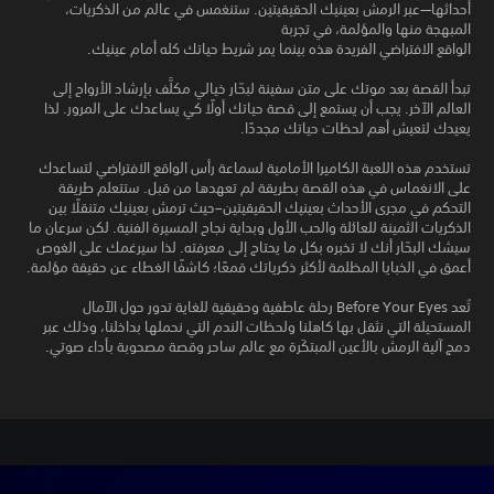
أحداثها—عبر الرمش بعينيك الحقيقيتين. ستنغمس في عالم من الذكريات،
المبهجة منها والمؤلمة، في تجربة
الواقع الافتراضي الفريدة هذه بينما يمر شريط حياتك كله أمام عينيك.
تبدأ القصة بعد موتك على متن سفينة لبحّار خيالي مكلَّف بإرشاد الأرواح إلى
العالم الآخر. يجب أن يستمع إلى قصة حياتك أولًا كي يساعدك على المرور. لذا
يعيدك لتعيش أهم لحظات حياتك مجددًا.
تستخدم هذه اللعبة الكاميرا الأمامية لسماعة رأس الواقع الافتراضي لتساعدك
على الانغماس في هذه القصة بطريقة لم تعهدها من قبل. ستتعلم طريقة
التحكم في مجرى الأحداث بعينيك الحقيقيتين–حيث ترمش بعينيك متنقلًا بين
الذكريات الثمينة للعائلة والحب الأول وبداية نجاح المسيرة الفنية. لكن سرعان ما
سيشك البحّار أنك لا تخبره بكل ما يحتاج إلى معرفته. لذا سيرغمك على الغوص
أعمق في الخبايا المظلمة لأكثر ذكرياتك قمعًا؛ كاشفًا الغطاء عن حقيقة مؤلمة.
تُعد Before Your Eyes رحلة عاطفية وحقيقية للغاية تدور حول الآمال
المستحيلة التي نثقل بها كاهلنا ولحظات الندم التي نحملها بداخلنا، وذلك عبر
دمج آلية الرمش بالأعين المبتكَرة مع عالم ساحر وقصة مصحوبة بأداء صوتي.