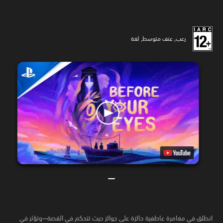
رعب, عنف متوسط, لغة
انطلق في مغامرة عاطفية حائزة على جوائز حيث تتحكم في القصة—وتؤثر في