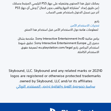
يمكنك تنزيل هذا المحتوى وتشغيله على جهاز PS5 الرئيسي المرتبط بحسابك 
(عن طريق إعداد "مشاركة الجهاز واللعب بدون اتصال") وعلى أي جهاز PS5 
آخر حين تسجل الدخول باستخدام نفس الحساب.
راجع 
تحذيرات الاستخدام الآمن
 لمعلومات هامة حول الاستخدام الآمن قبل استخدام هذا المنتج.
برامج مكتبة ©Sony Interactive Entertainment Inc. ملخصة بشكل 
حصري إلى Sony Interactive Entertainment Europe. تطبق شروط 
استخدام البرنامج، راجع eu.playstation.com/legal لمعرفة حقوق 
الاستخدام الكاملة.
©2021 Skybound, LLC. Skybound and any related marks or
logos are registered or otherwise protected trademarks
owned by Skybound, LLC and/or its affiliates.
سياسة خصوصية اللعبة واتفاقية ترخيص المستخدم النهائي