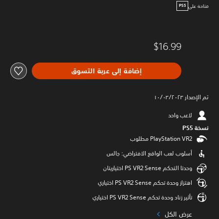
متاحة على
PS5
$16.99
إضافة إلى عربة التسوق
تم الإصدار ١٠/٠٣/٢٠٢٣
لاعب واحد
نسخة PS5‏
أسلوب لعب الواقع الافتراضي: جالس
وحدتا التحكم PS VR2 Sense اختياريتان
اهتزاز وحدة تحكم PS VR2 Sense اختياري
تأثير زناد وحدة تحكم PS VR2 Sense اختياري
عرض الكل