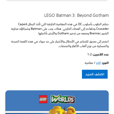
LEGO Batman 3: Beyond Gotham
حطم الطوب بأسلوب DC في هذه المغامرة الخارقة التي تأخذ البطل Caped
Crusader وحلفاءه إلى الفضاء الخارجي. هناك، يجب على Batman وشركاؤه محاربة
الشرير Brainiac ومنعه من تدمير Gotham والأرض بأكملها.
انضم إلى صديق للتحكم في الأبطال والأشرار على حد سواء في هذه اللعبة المرحة
والمسلية من نوع ألعاب الألغاز والمنصات.
عدد اللاعبين: ‏
1-2
النوع:
إثارة
/ مغامرة
اكتشف المزيد