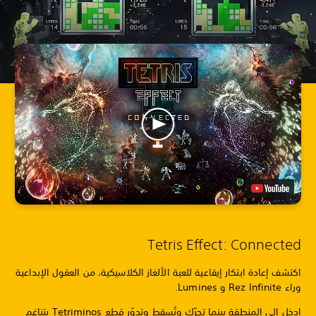
Tetris Effect: Connected
اكتشف إعادة ابتكار إيقاعية للعبة الألغاز الكلاسيكية، من العقول الإبداعية
وراء Rez Infinite و Lumines.
ادخل إلى المنطقة بينما تحرّك وتُسقط وتدوّر قطع Tetriminos بتناغم