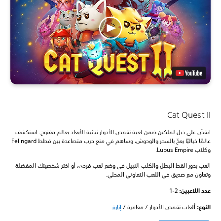
Cat Quest II
انقضّ على ذيل لملكين ضمن لعبة تقمص الأدوار ثنائية الأبعاد بعالم مفتوح. استكشف
عالمًا خياليًا يعجّ بالسحر والوحوش، وساهم في منع حرب متصاعدة بين قطط Felingard
وكلاب Lupus Empire.
العب بدور القط البطل والكلب النبيل في وضع لعب فردي، أو اختر شخصيتك المفضلة
وتعاون مع صديق في اللعب التعاوني المحلي.
عدد اللاعبين: ‏
1-2
النوع:
ألعاب تقمص الأدوار / مغامرة /
إثارة