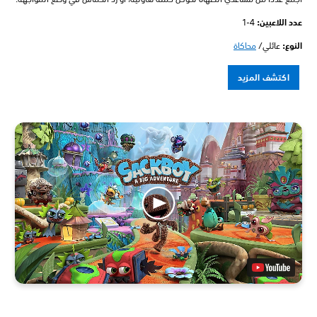
عدد اللاعبين: ‏
1-4
النوع:
عائلي/
محاكاة
اكتشف المزيد