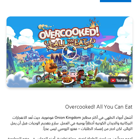
Overcooked! All You Can Eat
أشعل أجواء الطهي في أكثر مطابخ Onion Kingdom فوضوية، حيث تُعد الانفجارات
البركانية والديدان الكونية أخطاراً يومية في العمل. سارع بتقديم الوجبات قبل أن يمل
الزبائن، لكن احذر من إفساد الطلبات – فغزو الزومبي ليس عذراً.
اجمع عدداً من مساعدي الطهاة لخوض حملة تعاونية، أو زد الحماس في وضع المواجهة.