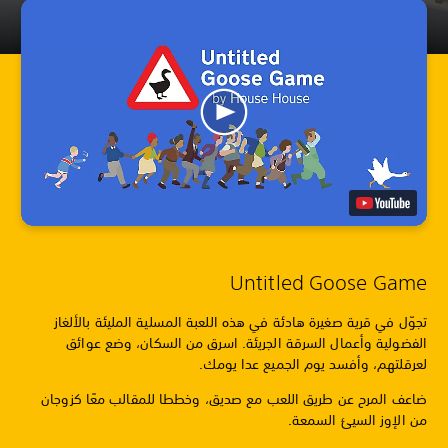
Untitled Goose Game
تجوّل في قرية صغيرة هادئة في هذه اللعبة المسلية المليئة بالألغاز
الفضولية وأعمال السرقة الجريئة. اسرق من السكان، وضع عوائق
لعرقلتهم، وأفسد يوم الجميع عدا يومك.
ضاعف المرح عن طريق اللعب مع صديق، وخططا للمقالب معًا كزوجان
من الإوز السيئ السمعة.