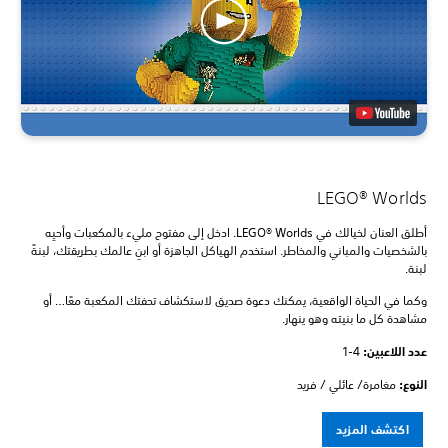
LEGO® Worlds
أطلق العنان لخيالك في LEGO® Worlds. ادخل إلى مفتوح مليء بالمكعبات وأحيِه
بالشخصيات والمباني والمخاطر. استخدم الهياكل الجاهزة أو ابنِ عالمك بطريقتك، لبنةً
لبنة.
وكما في الحياة الواقعية، يمكنك دعوة صديق لاستكشاف تحفتك المكعبة معًا… أو
مشاهدة كل ما بنيته وهو ينهار.
عدد اللاعبين: ‏
1-4
النوع:
مغامرة/ عائلي / فريد
اكتشف المزيد