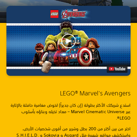
LEGO® Marvel's Avengers
استدعِ شريكك الأكثر بطولة (إن كان جديراً) لخوض مغامرة حافلة بالإثارة
عبر Marvel Cinematic Universe – معاد تخيله وبناؤه بأسلوب
LEGO®.
اختر من بين أكثر من 200 بطل وشرير من أقوى شخصيات الأرض،
واستكشف مواقع شهيرة مثل Asgard و Sokovia و S.H.I.E.L.D.