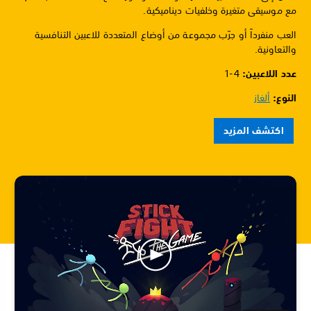
مع موسيقى متغيرة وخلفيات ديناميكية.
العب منفرداً أو جرّب مجموعة من أوضاع المتعددة للاعبين التنافسية
والتعاونية.
عدد اللاعبين: ‏
1-4
النوع:
ألغاز
اكتشف المزيد