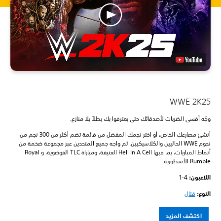
WWE 2K25
وجّه أقسى الضربات لأصدقائك حتى يعترفوا بك بطلاً بلا منازع.
أنشئ مصارعك الخاص، أو اختر نجمك المفضل من قائمة تضم أكثر من 300 نجم من
نجوم WWE الحاليين والكلاسيكيين. ثم واجه جميع المتحدين عبر مجموعة ضخمة من
أنماط المباريات، بما فيها Hell In A Cell العنيفة، ومباراة TLC الفوضوية، و Royal
Rumble الأسطورية.
اللاعبون: ‏
1-4
النوع:
قتال
اكتشف المزيد