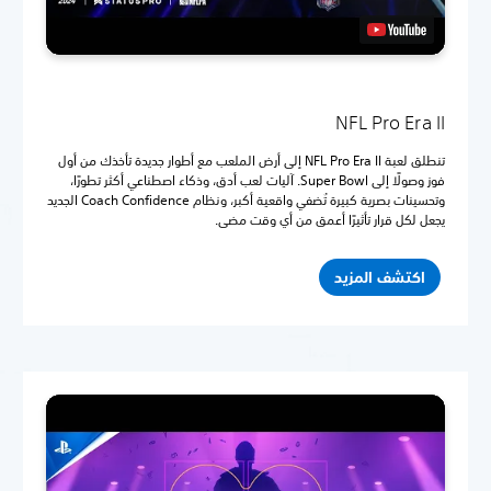
NFL Pro Era II
تنطلق لعبة NFL Pro Era II إلى أرض الملعب مع أطوار جديدة تأخذك من أول
فوز وصولًا إلى Super Bowl. آليات لعب أدق، وذكاء اصطناعي أكثر تطورًا،
وتحسينات بصرية كبيرة تُضفي واقعية أكبر، ونظام Coach Confidence الجديد
يجعل لكل قرار تأثيرًا أعمق من أي وقت مضى.
اكتشف المزيد