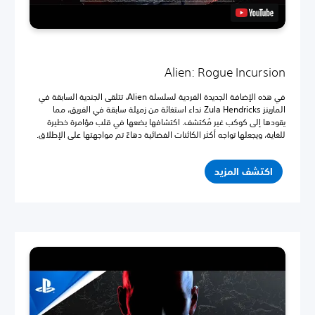
Alien: Rogue Incursion
في هذه الإضافة الجديدة الفردية لسلسلة Alien، تتلقى الجندية السابقة في
المارينز Zula Hendricks نداء استغاثة من زميلة سابقة في الفريق، مما
يقودها إلى كوكب غير مُكتشف. اكتشافها يضعها في قلب مؤامرة خطيرة
للغاية، ويجعلها تواجه أكثر الكائنات الفضائية دهاءً تم مواجهتها على الإطلاق.
اكتشف المزيد