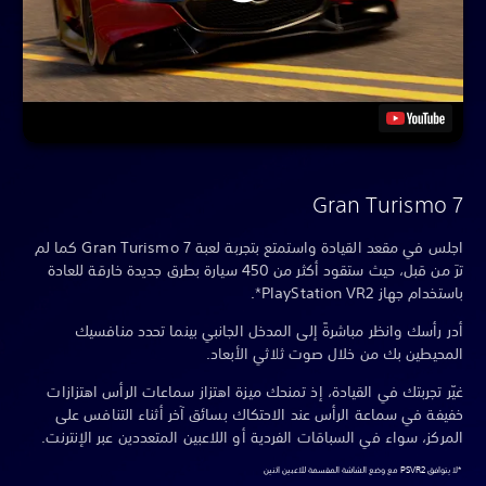
Gran Turismo 7
اجلس في مقعد القيادة واستمتع بتجربة لعبة Gran Turismo 7 كما لم
ترَ من قبل، حيث ستقود أكثر من 450 سيارة بطرق جديدة خارقة للعادة
باستخدام جهاز PlayStation VR2*.
أدر رأسك وانظر مباشرةً إلى المدخل الجانبي بينما تحدد منافسيك
المحيطين بك من خلال صوت ثلاثي الأبعاد.
غيّر تجربتك في القيادة، إذ تمنحك ميزة اهتزاز سماعات الرأس اهتزازات
خفيفة في سماعة الرأس عند الاحتكاك بسائق آخر أثناء التنافس على
المركز، سواء في السباقات الفردية أو اللاعبين المتعددين عبر الإنترنت.
*لا يتوافق PSVR2 مع وضع الشاشة المقسمة للاعبين اثنين