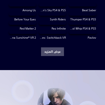
Among Us
No Man's Sky PS4 & PS5
Beat Saber
Before Your Eyes
Synth Riders
Thumper PS4 & PS5
Red Matter 2
Rez Infinite
Pistol Whip PS4 & PS5
Arizona Sunshine® VR 2
The Dark Pictures: Switchback VR
Pavlov
عرض المزيد