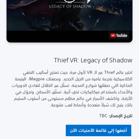
Thief VR: Legacy of Shadow
اختبر عالم Thief عبر الـ VR لأول مرة، حيث تمتزج أساليب التخفي
الكلاسيكية بتجربة غامرة من الجيل الجديد. وبصفتك Magpie، اليتيمة
الماكرة التي صقلتها شوارع المدينة، تسلّل عبر الظلال لتفادي الدوريات
والأعداء باستخدام ميكانيكيات تخفٍ آنية. تسلّق الأسطح، وتجوّل في
الأزقة، واكشف الأسرار في عالم مظلم مستوحى من أسلوب الستيم
بانك يتيح لك سُبلاً متعددة وأنماط لعب متنوعة.
تاريخ الإصدار: ‏
TBC
أضِفها إلى قائمة الأمنيات الآن