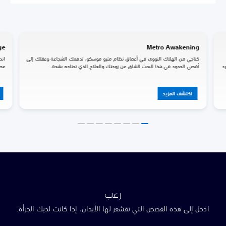
Metro Awakening
y's Edge
كناجي من الهلاك النووي في أعماق نظام مترو موسكو، تدفعك الشجاعة وعقلك إلى
أقصى الحدود في هذا البحث الشاق عن زوجتك والعلاج الذي تحتاجه بشدة.
عصور أخرى في
اكتشف المزيد
اكتش
رعب
ادخل إلى هذه القصص التي تقشعر لها الأبدان، إذا كانت لديك الجرأة.