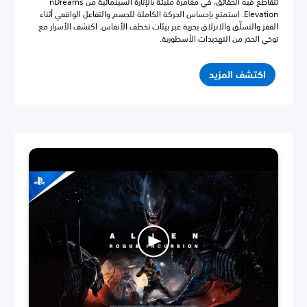
تتقاطع فيه الحقائق، في مغامرة مليئة بالإثارة السينمائية من nDreams
Elevation. استمتع بإحساس الحركة الكاملة للجسم والتفاعل الواقعي أثناء
القفز والتسلّق والانزلاق بحرية عبر بيئات تخطف الأنفاس. اكتشف الأسرار مع
توخي الحذر من التهديدات الأسطورية.
اكتشف المزيد