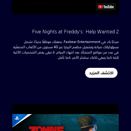
Five Nights at Freddy's: Help Wanted 2
مرحبًا بك في Fazbear Entertainment. بصفتك موظفًا جديدًا، تشمل
مسؤولياتك صيانة وتشغيل مطعم البيتزا عبر 40 مستوى من الألعاب المصغّرة
في عدد من مواقع المنشأة. بعد انتهاء الدوام، لا تبقى بعض الشخصيات الآلية
ثابتة كما ينبغي،لكنك ستتدبّر الأمر، كما نأمل.
اكتشف المزيد