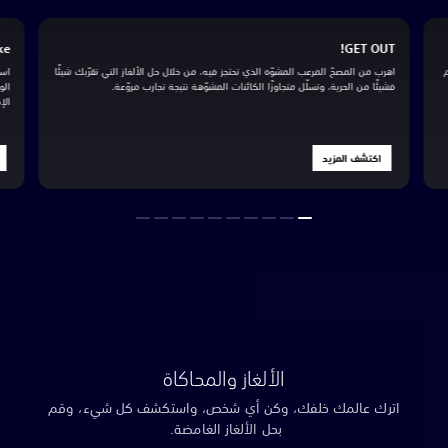
emake
GET OUT!
اهرب من المصحّ المرعب المشوّه الذي تحتجز فيه، من خلال حل الألغاز التي تقرّبك شيئًا
استمتع ب
فشيئًا من الحرية، وتسلّل متجاوزًا الكائنات المشوّهة نتيجة تجارب مروّعة.
الواقعية
الإصدار 
اكتشف المزيد
اكتش
الألغاز والمحاكاة
اترك عالمك خلفك، وكن أي شخص، واستكشف كل شيء، وقم
بحل الألغاز الغامضة.