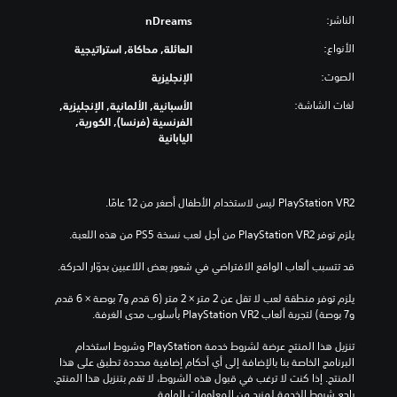
ك
ف
ن
ل
الناشر:
nDreams
ا
ك
ى
ل
ا
الأنواع:
العائلة, محاكاة, استراتيجية
ا
ل
ل
ع
ل
الصوت:
الإنجليزية
ل
ب
أ
ع
ة
لغات الشاشة:
ز
الأسبانية, الألمانية, الإنجليزية,
ب
م
الفرنسية (فرنسا), الكورية,
ر
ب
ؤ
اليابانية
ا
د
ق
ر
و
تً
ن
ي
ا
ن
ف
م
ص
ك
ي
و
ن
أ
يلزم توفر PlayStation VR2 من أجل لعب نسخة PS5 من هذه اللعبة.
ص
ي
ك
ا
ل
و
قد تتسبب ألعاب الواقع الافتراضي في شعور بعض اللاعبين بدوّار الحركة.
ل
ع
ق
ت
ب
ت
يلزم توفر منطقة لعب لا تقل عن 2 متر × 2 متر (6 قدم و7 بوصة × 6 قدم 
ر
ا
ف
و7 بوصة) لتجربة ألعاب PlayStation VR2 بأسلوب مدى الغرفة.
ج
ل
ي
م
ل
أ
تنزيل هذا المنتج عرضة لشروط خدمة‫ PlayStation وشروط استخدام 
ة
ث
ع
البرنامج الخاصة بنا بالإضافة إلى أي أحكام إضافية محددة تطبق على هذا 
ل
ب
ن
المنتج. إذا كنت لا ترغب في قبول هذه الشروط، لا تقم بتنزيل هذا المنتج. 
أ
ا
ة
راجع شروط الخدمة لمزيد من المعلومات الهامة.