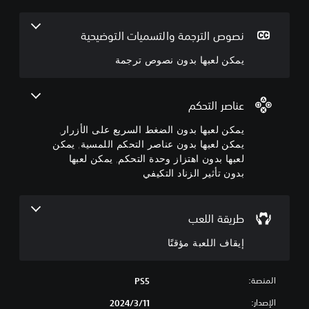
ق
ك
ك
ا
ن
ن
ل
ل
ف
نصوص الترجمة والتسميات التوضيحية
ا
ع
ع
يمكن لعبها بدون نصوص ترجمة
ب
ب
ل
ل
ه
ه
ا
ا
ع
ب
ب
ب
عناصر التحكم
د
د
ة
يمكن لعبها بدون الضغط السريع على الأزرار,
و
و
م
ؤ
ن
ن
يمكن لعبها بدون عناصر التحكم اللمسية, يمكن
ا
ن
ق
لعبها بدون اهتزاز وحدة التحكم, يمكن لعبها
ل
تً
ص
بدون تأثير الزناد التكيفي
ا
و
ض
غ
ص
ي
ت
ط
م
طريقة اللعب
ا
ر
ك
ن
ل
ج
إيقاف اللعبة مؤقتًا
ك
م
س
إ
ر
ة
ي
المنصة:
ي
PS5
ي
ق
ع
م
ا
الإصدار:
11‏/3‏/2024
ع