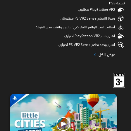
نسخة PS5‏
وحدتا التحكم PS VR2 Sense مطلوبتان
‫أساليب لعب الواقع الافتراضي: جالس، واقف، مدى الغرفة
اهتزاز قناع PlayStation VR2 اختياري
اهتزاز وحدة تحكم PS VR2 Sense اختياري
عرض الكل