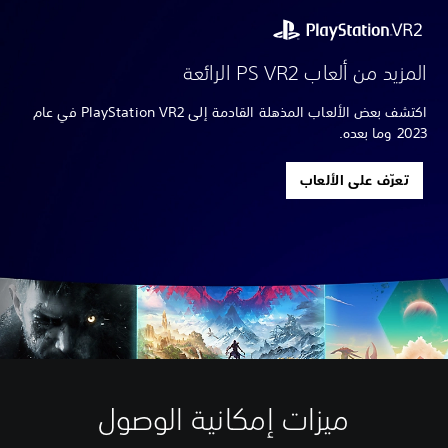
المزيد من ألعاب PS VR2 الرائعة
اكتشف بعض الألعاب المذهلة القادمة إلى PlayStation VR2 في عام
2023 وما بعده.
تعرّف على الألعاب
ميزات إمكانية الوصول
إ
ي
ي
ي
م
م