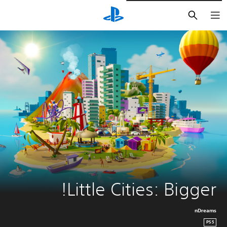
بحث
Little Cities: Bigger!
nDreams
PS5