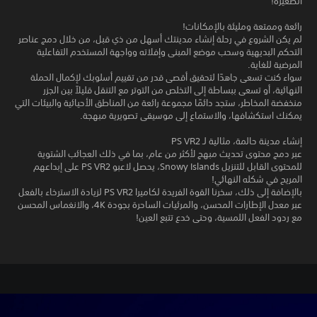
الصغيرة!
رائعة وممتعة ومليئة بالإمكانات!
لم يكن الشروع في رحلة إنشاء مدينتك أسهل من ذي قبل، من خلال دمج عناصر
التحكم البديهية وسحب موضع المبنى وإفلاته وواجهة المستخدم التفاعلية
المرضية للغاية.
سواء كنت تسعى جاهدًا لتحقيق أقصى قدر من تقييم أسلوبك لإكمال الحملة
النهائية، أو تسعى ببساطة إلى التخلص من التوتر مع التنقل قليلاً بين الجزر
منخفضة المخاطر، ستجد دائمًا مجموعة رائعة من المناطق الأحيائية والبيئات التي
يمكنك استكشافها، والاستماع إلى موسيقى تصويرية مبهجة.
إنشاء مدينة حالمة، مثالية لـ PS VR2
عبر دمج محتوى تحديث مبهج لأكثر من عام، بما في ذلك العجائب الشتوية
للمحتوى القابل للتنزيل Snowy Islands، يحصل لاعبو PS VR2 على إبداعهم
المريح في شكله النهائي!
بالإضافة إلى ذلك، سخرنا القوة الفريدة لكاميرا PS VR2 لزيادة الاسترخاء بالفعل
عبر معدل الإطارات المحسن، والمرئيات الساحرة بجودة 4K، والانغماس المحسن
مع ردود الفعل اللمسية، وحتى خدع تتبع العين!