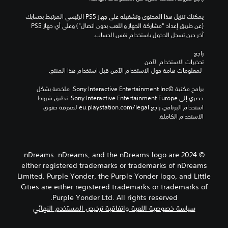
ن
و
ء
ا
ا
ط
يمكنك تنزيل هذا المحتوى وتشغيله على جهاز PS5 الرئيسي المرتبط بحسابك 
ل
ل
ر
(عن طريق إعداد "مشاركة الجهاز واللعب بدون اتصال") وعلى أي جهاز PS5 
ل
ت
ي
آخر حين تسجل الدخول باستخدام نفس الحساب.
ع
ن
ق
ب
ق
ة
راجع 
ة
ا
ل
تحذيرات الاستخدام الآمن
ل
ل
ف
 لمعلومات هامة حول الاستخدام الآمن قبل استخدام هذا المنتج.
ا
ل
ي
ت
ا
ع
برامج مكتبة ©Sony Interactive Entertainment Inc. ملخصة بشكل 
ت
ل
ب
حصري إلى Sony Interactive Entertainment Europe. تطبق شروط 
ض
أ
ق
استخدام البرنامج، راجع eu.playstation.com/legal لمعرفة حقوق 
م
و
و
الاستخدام الكاملة.
ن
ا
ا
ح
ئ
ل
و
ف
م
ا
ب
ي
© 2024 nDreams. nDreams, and the nDreams logo are
رً
د
د
either registered trademarks or trademarks of nDreams
ا
ي
و
م
Limited. Purple Yonder, the Purple Yonder logo, and Little
و
ن
ن
Cities are either registered trademarks or trademarks of
ا
ه
ط
ل
ا
Purple Yonder Ltd. All rights reserved.
و
ح
ت
سياسة خصوصية اللعبة واتفاقية ترخيص المستخدم النهائي
قً
ا
ا
ا
ل
ج