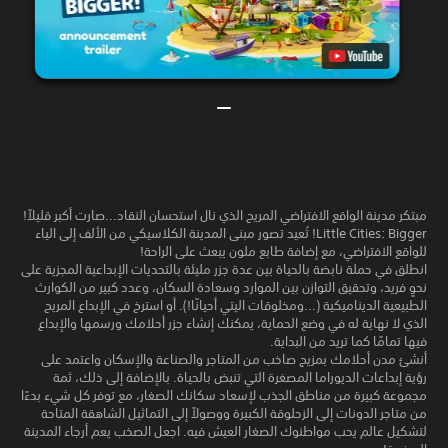
مبتكر مدينة الواقع الافتراضي المريح الذي نال استحسان النقاد...صارت أكبر قليلاً!
Little Cities: Bigger! تُعيد تصور مبنى المدينة الكلاسيكي من الألف إلى الياء
للواقع الافتراضي، مع إضافة طابع ملون يبعث على الراحة!
انطلق في حملة نابضة بالحياة بين عدة جزر مليئة بالتحديات الإبداعية المجزية على
نحوٍ فريد، وتحقيق التوازن بين الموارد وسعادة السكان، وعدد كبير من الكوارث
الطبيعية الديناميكية (...ومخلوقات اليتي أحيانًا!). أو استرخ في الإبداع المريح
الذي لا نهاية له في وضع الحماية، يمكنك إنشاء جزر أحلامك ورسمها والإبداع
فيها تمامًا كما تريد من البداية.
أنشئ مدن أحلامك بمزيج صاخب من المتاجر والصناعة والإسكان واعتمد على
رؤية إبداعات الديوراما المصغرة التي تنبض بالحياة. بالإضافة إلى ذلك، ثمة
مجموعة كبيرة من مناطق الجذب لإسعاد سكانك الصغار، مع توفر كل شيء بدءًا
من متاجر الدونات إلى الزحلوقة الكبيرة ووصولاً إلى التماثيل الشاهقة المتاحة
لتشكيل عالم يحب مواطنوك الصغار العيش فيه. اجعل الصخب يعم أرجاء المدينة