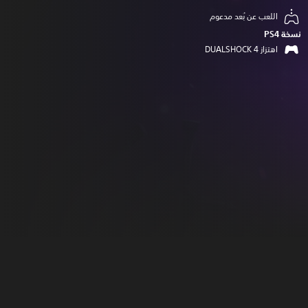
اللعب عن بُعد مدعوم
نسخة PS4‏
اهتزاز DUALSHOCK 4‏