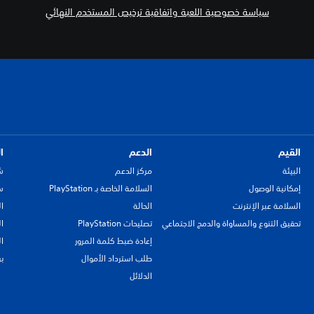
سياسة خصوصية اللعبة واتفاقية ترخيص المستخدم النهائي
القيم
الدعم
ا
البيئة
مركز الدعم
ش
إمكانية الوصول
السلامة الخاصة بـ PlayStation
سي
السلامة عبر الإنترنت
الحالة
ا
تحقيق التنوع والمساواة والدمج الاجتماعي
تصليحات PlayStation
ا
إعادة ضبط كلمة المرور
ا
طلب استرداد الأموال
ب
الدلائل