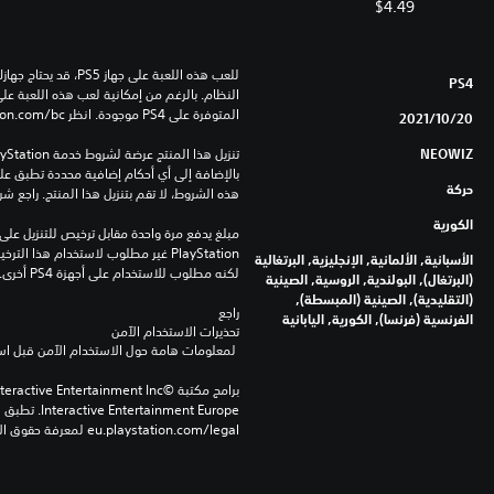
$4.49
PS4
المتوفرة على PS4 موجودة. انظر ‎PlayStation.com/bc لمزيد من التفاصيل.
20‏/10‏/2021
NEOWIZ
حركة
هذه الشروط، لا تقم بتنزيل هذا المنتج. راجع ش
الكورية
الأسبانية, الألمانية, الإنجليزية, البرتغالية
لكنه مطلوب للاستخدام على أجهزة PS4 أخرى.
(البرتغال), البولندية, الروسية, الصينية
(التقليدية), الصينية (المبسطة),
راجع 
الفرنسية (فرنسا), الكورية, اليابانية
تحذيرات الاستخدام الآمن
 لمعلومات هامة حول الاستخدام الآمن قبل استخدام هذا المنتج.
eu.playstation.com/legal لمعرفة حقوق الاستخدام الكاملة.