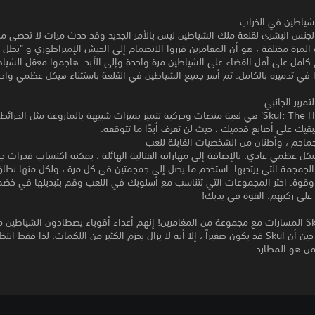
شياطين في الخراب
لجنس البشري لقلعة ملك الشياطين ليس بالأمر الجديد وقد حدث مرات لا تحصى من
المرة مختلفة ، هو أن المغامرين قرروا الانضمام إلى الجيش الإمبراطوري و "بطل ك
كامل على أمل القضاء على الشياطين مرة واحدة وإلى الأبد. هاجموا معقل الشياط
 في تدميره بالكامل. تم أسر جميع الشياطين في القلعة باستثناء هيكل عظمي وا
مرير الجانبي
'Skul: The Hero Slayer' هي لعبة منصات وحركية تتميز بميزات شبيهة بالماروغة مثل الخرائ
قيك على أصابع قدميك ، حيث لن تعرف أبدًا ما تتوقعه.
جماجم ، وأطنان من الشخصيات القابلة للعب
 هيكل عظمي عادي. بالإضافة إلى مهاراته القتالية الهائلة ، يمكنه اكتساب قدرات ج
 الجمجمة التي يرتديها. استخدم ما يصل إلى جمجمتين في كل مرة ، ولكل منها نط
وقوة. اختر المجموعات التي تتناسب مع أسلوبك في اللعب وقم بتبديلها في خضم
 على ركبهم. القوة في يديك!
لقد عبرت Skul المسارات مع مجموعة من المغامرين! إنهم أعداء أقوياء يصطادون الشياطين 
الرياضة. في حين أن Skul قد يكون صغيراً ، إلا أنه لا يزال يحزم الكثير من اللكمات. لذا فقط 
ن هو المطارد ....