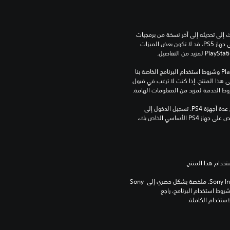
للعب هذه اللعبة على جهاز PS5، قد يحتاج جهازك إلى تحديثه إلى آخر نسخة من برمجيات 
النظام. بالرغم من إمكانية لعب هذه اللعبة على جهاز PS5، قد لا تكون بعض الميزات 
تنزيل هذا المنتج عرضة لشروط خدمة‫ PlayStation وشروط استخدام البرنامج الخاصة بنا 
بالإضافة إلى أي أحكام إضافية محددة تطبق على هذا المنتج. إذا كنت لا ترغب في قبول 
روط الخدمة لمزيد من المعلومات الهامة.
مبلغ يدفع مرة واحدة مقابل ترخيص للتنزيل على عدة أجهزة PS4. تسجيل الدخول إلى 
PlayStation غير مطلوب لاستخدام هذا الترخيص على جهاز PS4 الأساسي الخاص بك، 
برامج مكتبة ©Sony Interactive Entertainment Inc. ملخصة بشكل حصري إلى Sony 
Interactive Entertainment Europe. تطبق شروط استخدام البرنامج، راجع 