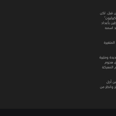
 قبل. لكن
يرليون"
ين بأعداد
حد اسمه
ط المتغيرة
ديدة ومثيرة
اق هجوم
 المعركة
من أجل
انتظر وانظر من