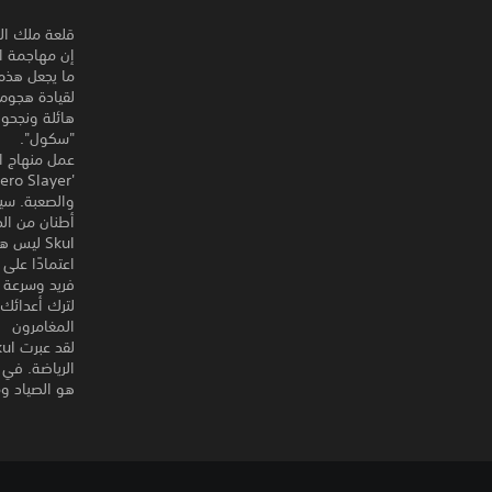
قلعة ملك ال
إن مهاجمة ا
ما يجعل هذه 
لقيادة هجوم 
هائلة ونجحوا
"سكول".
عمل منهاج الت
والصعبة. سيب
أطنان من ال
Skul ليس
اعتمادًا على
فريد وسرعة 
لترك أعدائك
المغامرون
هو الصياد وم