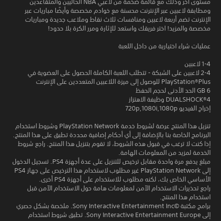
مستوى آخر وذلك مع قائمة ضخمة من لاعبي NBA الحاليين والمتقاعدين
ومطابقة لاعبين عبر الإنترنت محسنة مع خوادم مخصصة وأيضًا مباريات عبر
الإنترنت تضم أربعة لاعبين ومنافسات ثلاث نقاط وملاعب جديدة ومباريات
مخصصة والمزيد! اختر فريقك واستعد للإثارة ومرر الكرة بلا حدود!
عمليات شراء اختيارية من داخل اللعبة
1-4 لاعبين
2-4 لاعبين على الشبكة - تتطلب اللعبة الكاملة الحصول على العضوية في
PlayStation®Plus للوصول إلى ميزة اللاعبين المتعددين على الإنترنت
6 GB الحد الأدنى لحجم الحفظ
DUALSHOCK‎®4 وظيفة الاهتزاز
إخراج الفيديو 720p,1080i,1080p
تنزيل هذا المنتج عرضة لشروط خدمة PlayStation Network وشروط استخدام
البرنامج الخاصة بنا بالإضافة إلى أي أحكام إضافية محددة تطبق على هذا المنتج.
إذا كنت لا ترغب في قبول هذه الشروط، لا تقوم بتنزيل هذا المنتج. راجع شروط
الخدمة لمزيد من المعلومات الهامة.
مبلغ يدفع مرة واحدة مقابل ترخيص للتنزيل على عدة أجهزة PS4. تسجيل الدخول
إلى PlayStation Network غير مطلوب لاستخدام هذا الترخيص على جهاز PS4
الأساسي الخاص بك، لكنه مطلوب للاستخدام على أجهزة PS4 أخرى.
راجع تحذيرات الاستخدام الآمن لمعلومات هامة حول الاستخدام الآمن قبل
استخدام هذا المنتج.
برامج مكتبة ©Sony Interactive Entertainment Inc. ملخصة بشكل حصري
إلى Sony Interactive Entertainment Europe. تطبق شروط استخدام