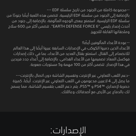
--مجموعة كاملة من الجنود من تاريخ سلسلة EDF ---
بالإضافة إلى الجنود من سلسلة EDF الرئيسية، تتضمن هذه اللعبة أيضًا جنودًا من
سلسلة EDF الرئيسية. استمتع ببعض الوجوه المألوفة، بالإضافة إلى جنود من
أحدث إصدار رئيسي "EARTH DEFENSE FORCE 6". تتضمن أكثر من 600 سلاح
وملحقاتها القابلة للتجهيز.
--عودة الأعداء المألوفين أيضًا!
الأعداء الذين دمروا الكوكب في الإصدارات السابقة عبروا أيضًا إلى هذا العالم
للانضمام إلى القتال. استمتع بقتال العديد من الأعداء، بما في ذلك إصدارات
فوكسل المعاد تصميمها من الأعداء القدامى، بالإضافة إلى أعداء جدد فريدين
في هذا الإصدار. تتضمن أكثر من 100 مهمة و5 مستويات صعوبة.
-دعم اللعب التعاوني عبر الإنترنت وتقسيم الشاشة دون اتصال بالإنترنت---
ما يصل إلى 4 لاعبين مدعومون في اللعب التعاوني عبر الإنترنت. أيضًا، كميزة
حصرية لإصداري ™PS4 و ™PS5، يتم دعم اللعب بتقسيم الشاشة، مما يسمح
لك بالدفاع عن الأرض مع أصدقائك وعائلتك.
الإصدارات:‏