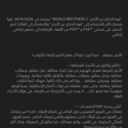
"قوة الدفاع عن الأرض: WORLD BROTHERS 2" سيصدر في 26/9/2024. إنها
فرصتك الآن للانضمام إلى "قوة الدفاع عن الأرض" والانضمام إلى القتال! اشترِ
لتحصل على نسختي ™PS4 و ™PS5 من اللعبة، بالإضافة إلى محتوى إضافي
إضافي.
-
الأرض ممزقة... مرة أخرى! علينا أن نفعل المزيد لإنقاذ الكوكب!
--الكثير والكثير من الأعداء العمالقة---
الأرض المربعة تتعرض للهجوم من قبل أعداء عمالقة. نمل عملاق، وعناكب
عملاقة، ونحل عملاق، وعقارب عملاقة، وأطباق طائرة عملاقة، وروبوتات
عملاقة، ووحوش عملاقة.... وإذا لم يكن ذلك كافياً، فهناك أيضاً كائنات
فضائية عملاقة، وحتى جنود عملاقة من قوات الدفاع الإسرائيلية. يبدو الوضع
ميؤوساً منه! ومع ذلك... لا يوجد شيء أكثر إرضاءً من القضاء على هؤلاء الأعداء
الغزاة.
-أنشئ وحدة EDF الخاصة بك ---
زملائك في الفريق المنتشرين حول العالم في انتظار الإنقاذ. اختر 4 من زملائك
في الفريق من بين أولئك الذين جمعتهم وأنشئ فريقك الخاص. صمم الفريق
المثالي لأسلوبك في اللعب، واختر معداتك، ثم انطلق إلى المعركة. هناك أكثر
من 100 شخصية لتجمعها!