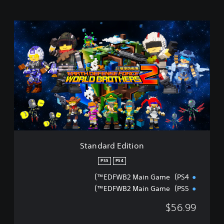
S
t
a
n
d
a
r
d
E
d
i
t
i
Standard Edition
o
n
PS5
PS4
EDFWB2 Main Game（PS4™）
EDFWB2 Main Game（PS5™）
$56.99