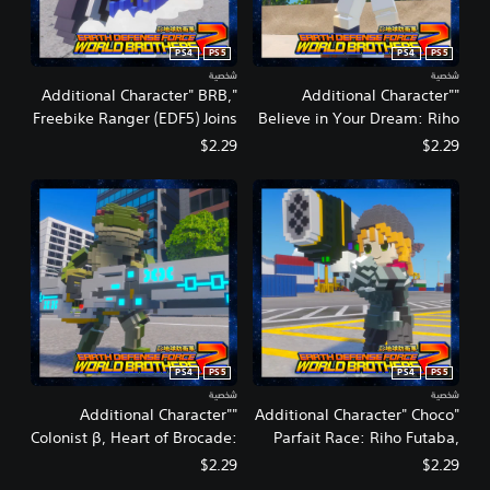
PS4
PS5
PS4
PS5
شخصية
شخصية
"Additional Character" BRB,
"Additional Character"
Freebike Ranger (EDF5) Joins
Believe in Your Dream: Riho
the Fight
Futaba, Age 14 (Summer)
$2.29
$2.29
Joins the Fight
PS4
PS5
PS4
PS5
شخصية
شخصية
"Additional Character"
"Additional Character" Choco
Colonist β, Heart of Brocade:
Parfait Race: Riho Futaba,
Reskin
Age 19 (Winter) Joins the
$2.29
$2.29
Fight