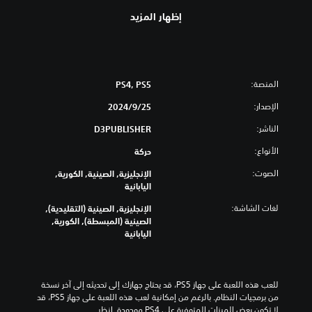
إظهار المزيد
المنصة:
PS4, PS5
الإصدار:
25‏/9‏/2024
الناشر:
D3PUBLISHER
الأنواع:
حركة
الصوت:
الإنجليزية, الصينية, الكورية,
اليابانية
لغات الشاشة:
الإنجليزية, الصينية (التقليدية),
الصينية (المبسطة), الكورية,
اليابانية
للعب هذه اللعبة على جهاز PS5، قد يحتاج جهازك إلى تحديثه إلى آخر نسخة 
من برمجيات النظام. بالرغم من إمكانية لعب هذه اللعبة على جهاز PS5، قد 
لا تكون بعض الميزات المتوفرة على PS4 موجودة. انظر 