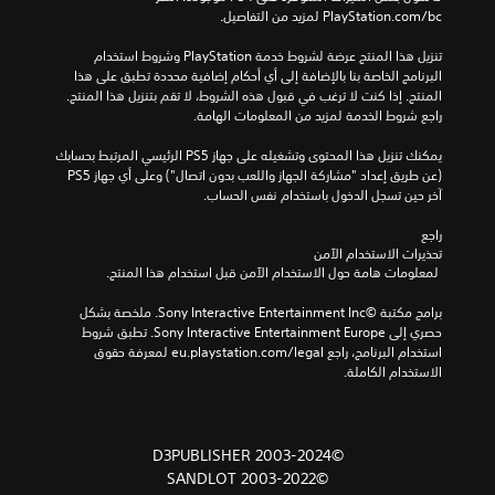
‎PlayStation.com/bc لمزيد من التفاصيل.
تنزيل هذا المنتج عرضة لشروط خدمة‫ PlayStation وشروط استخدام 
البرنامج الخاصة بنا بالإضافة إلى أي أحكام إضافية محددة تطبق على هذا 
المنتج. إذا كنت لا ترغب في قبول هذه الشروط، لا تقم بتنزيل هذا المنتج. 
راجع شروط الخدمة لمزيد من المعلومات الهامة.
يمكنك تنزيل هذا المحتوى وتشغيله على جهاز PS5 الرئيسي المرتبط بحسابك 
(عن طريق إعداد "مشاركة الجهاز واللعب بدون اتصال") وعلى أي جهاز PS5 
آخر حين تسجل الدخول باستخدام نفس الحساب.
راجع 
تحذيرات الاستخدام الآمن
 لمعلومات هامة حول الاستخدام الآمن قبل استخدام هذا المنتج.
برامج مكتبة ©Sony Interactive Entertainment Inc. ملخصة بشكل 
حصري إلى Sony Interactive Entertainment Europe. تطبق شروط 
استخدام البرنامج، راجع eu.playstation.com/legal لمعرفة حقوق 
الاستخدام الكاملة.
©2003-2024 D3PUBLISHER
©2003-2022 SANDLOT