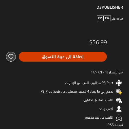
D3PUBLISHER
متاحة على
PS5
PS4
$56.99
إضافة إلى عربة التسوق
تم الإصدار ٢٦/٠٩/٢٠٢٤
تدعم إلى ما يصل 4 لاعبين متصلين عن طريق PS Plus‏
اللعب المتصل اختياري
لاعب واحد
اللعب عن بُعد مدعوم
نسخة PS5‏