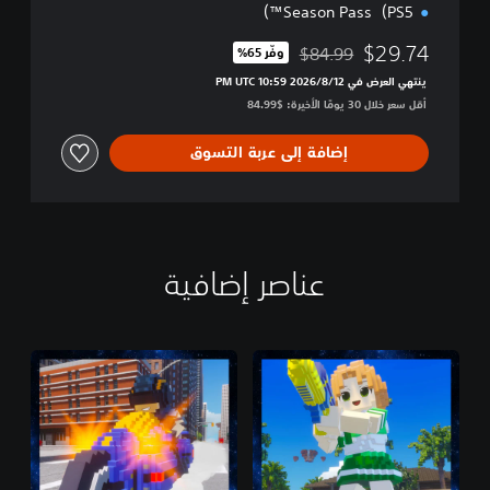
Season Pass（PS5™）
$29.74
$84.99
وفّر 65%‏
مخصوم من السعر الأصلي البالغ $84.99‏
ينتهي العرض في 12‏/8‏/2026 10:59 PM UTC‏
أقل سعر خلال 30 يومًا الأخيرة: $84.99‏
إضافة إلى عربة التسوق
عناصر إضافية