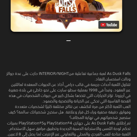
As Dusk Falls لعبة جماعية تفاعلية منINTERIOR/NIGHT حازت على عدة جوائز
ونالت استحسان النقاد.
تتناول اللعبة أحداث جريمة في قالب درامي أخاذ عن الحيوات المعقدة لعائلتين
عبر العقود، وتبدأ في 1998 بعملية سطو سارت على نحو خاطئ في بلدة صغيرة
في أريزونا. تؤثر الخيارات التي تتخذها بشكل كبير في حيوات الشخصيات في هذه
القصة القاسية التي تحكي عن الخيانة والتضحية والصمود.
العب اللعبة لأكثر من مرة لتكشف عن نتائج مختلفة كثيرًا لشخصيات متعددة
وفوارق دقيقة مخفية وراء كل قرار وعلاقة. هل ستخرج شخصياتك سالمة؟ كيف
ستصبح شخصياتهم في نهاية المطاف؟
تم إطلاق As Dusk Falls على جهازي PlayStation®4 وPlayStation®5 بميزات
تحكم لوحة اللمس والاستجابة الحسية الجديدة وتطبيق مرافق سهل الاستخدام.
اللعبة متاحة للعب الفردي والمحلي والتعاوني عبر الإنترنت لما يصل إلى 8 لاعبين.