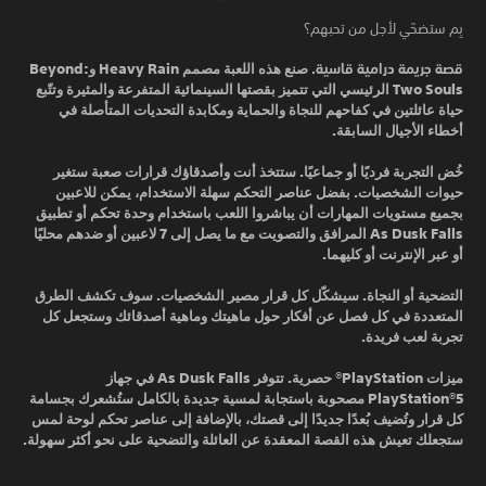
بِم ستضحّي لأجل من تحبهم؟
قصة جريمة درامية قاسية.
صنع هذه اللعبة مصمم Heavy Rain وBeyond:
Two Souls الرئيسي التي تتميز بقصتها السينمائية المتفرعة والمثيرة وتتّبع
حياة عائلتين في كفاحهم للنجاة والحماية ومكابدة التحديات المتأصلة في
أخطاء الأجيال السابقة.
خُض التجربة فرديًا أو جماعيًا.
ستتخذ أنت وأصدقاؤك قرارات صعبة ستغير
حيوات الشخصيات. بفضل عناصر التحكم سهلة الاستخدام، يمكن للاعبين
بجميع مستويات المهارات أن يباشروا اللعب باستخدام وحدة تحكم أو تطبيق
As Dusk Falls المرافق والتصويت مع ما يصل إلى 7 لاعبين أو ضدهم محليًا
أو عبر الإنترنت أو كليهما.
التضحية أو النجاة.
سيشكّل كل قرار مصير الشخصيات. سوف تكشف الطرق
المتعددة في كل فصل عن أفكار حول ماهيتك وماهية أصدقائك وستجعل كل
تجربة لعب فريدة.
ميزات PlayStation® حصرية.
تتوفر As Dusk Falls في جهاز
PlayStation®5 مصحوبة باستجابة لمسية جديدة بالكامل ستُشعرك بجسامة
كل قرار وتُضيف بُعدًا جديدًا إلى قصتك، بالإضافة إلى عناصر تحكم لوحة لمس
ستجعلك تعيش هذه القصة المعقدة عن العائلة والتضحية على نحو أكثر سهولة.