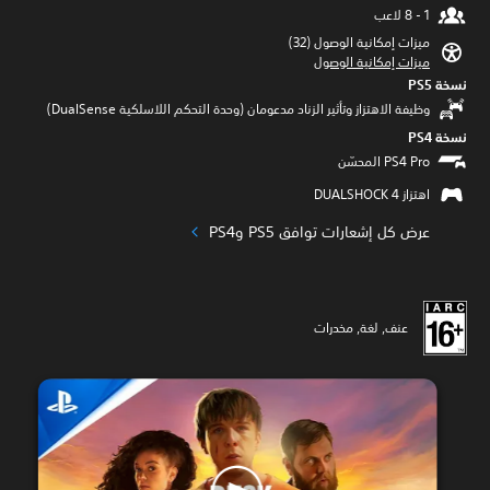
ميزات إمكانية الوصول (32)‏
ميزات إمكانية الوصول
نسخة PS5‏
وظيفة الاهتزاز وتأثير الزناد مدعومان (وحدة التحكم اللاسلكية DualSense‏)
نسخة PS4‏
اهتزاز DUALSHOCK 4‏
عرض كل إشعارات توافق PS5 وPS4‏
عنف, لغة, مخدرات