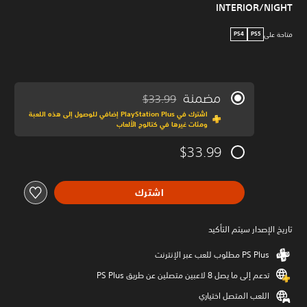
INTERIOR/NIGHT
متاحة على
PS4
PS5
مضمنة
$33.99
مخصوم من السعر الأصلي البالغ $33.99‏
اشترك في PlayStation Plus إضافي للوصول إلى هذه اللعبة
ومئات غيرها في كتالوج الألعاب
$33.99
اشترك
تاريخ الإصدار سيتم التأكيد
تدعم إلى ما يصل 8 لاعبين متصلين عن طريق PS Plus‏
اللعب المتصل اختياري