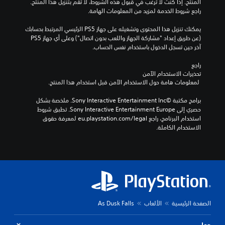
المنتج. إذا كنت لا ترغب في قبول هذه الشروط، لا تقم بتنزيل هذا المنتج. 
ب
ب
ا
ا
ا
ت
راجع شروط الخدمة لمزيد من المعلومات الهامة.
ا
ل
ط
ل
ل
ق
ل
ص
ن
(
ع
د
يمكنك تنزيل هذا المحتوى وتشغيله على جهاز PS5 الرئيسي المرتبط بحسابك 
ل
و
ص
أ
ر
(عن طريق إعداد "مشاركة الجهاز واللعب بدون اتصال") وعلى أي جهاز PS5 
م
ع
ت
ا
ض
س
آخر حين تسجل الدخول باستخدام نفس الحساب.
ب
)
ي
ل
ا
ا
ة
ة
س
ل
ا
س
راجع 
.
ك
ي
ت
ل
تحذيرات الاستخدام الآمن
ي
ن
ا
ن
ح
 لمعلومات هامة حول الاستخدام الآمن قبل استخدام هذا المنتج.
)
ص
ق
ب
و
ف
.
ي
ت
ي
ا
ع
برامج مكتبة ©Sony Interactive Entertainment Inc. ملخصة بشكل 
و
ت
ه
ر
حصري إلى Sony Interactive Entertainment Europe. تطبق شروط 
ا
ا
و
ا
ي
استخدام البرنامج، راجع eu.playstation.com/legal لمعرفة حقوق 
ل
ل
ف
(
ل
الاستخدام الكاملة.
ي
م
ر
م
H
ا
ع
ب
ن
U
ل
ت
ع
D
ط
و
ض
ا
)
و
م
ا
ق
ل
ا
ل
ب
ف
و
ت
خ
ح
ي
ق
ا
ي
ا
ج
ت
الصفحة الرئيسية
الألعاب
As Dusk Falls
ل
ا
ل
م
ا
م
ر
ل
خ
ل
ر
ا
ع
ط
حول