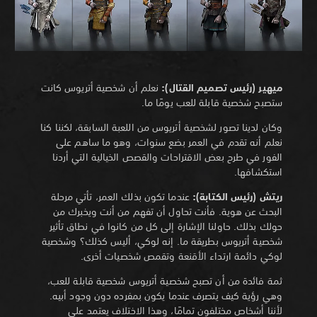
ميهير (رئيس تصميم القتال):
نعلم أن شخصية أتريوس كانت
ستصبح شخصية قابلة للعب يومًا ما.
وكان لدينا تصور لشخصية أتريوس من اللعبة السابقة، لكننا كنا
نعلم أنه تقدم في العمر بضع سنوات، وهو ما ساهم على
الفور في طرح بعض الاقتراحات والقصص الخيالية التي أردنا
استكشافها.
ريتش (رئيس الكتابة):
عندما تكون بذلك العمر، تأتي مرحلة
البحث عن هوية. فأنت تحاول أن تفهم من أنت ويخبرك من
حولك بذلك. حاولنا الإشارة إلى كل من كانوا في نطاق تأثير
شخصية أتريوس بطريقة ما. إنه لوكي، أليس كذلك؟ وشخصية
لوكي دائمة ارتداء الأقنعة وتقمص شخصيات أخرى.
ثمة فائدة من أن تصبح شخصية أتريوس شخصية قابلة للعب،
وهي رؤية كيف يتصرف عندما يكون بمفرده دون وجود أبيه.
لأننا أشخاص مختلفون تمامًا، وهذا الاختلاف يعتمد على