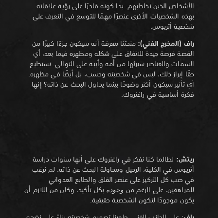
الأشخاص الذين نخاطبهم. بدا كونه قادرًا على رؤية علاقاته
بهذه الشخصيات الأخرى عنصرًا مهمًا للتوسع في التعرف على
شخصية أتريوس.
راف (المخرج الفني):
منحتنا معرفة أنه سيكون جزءًا كبيرًا من
القصة فرصة جيدة للاتفاق على شكله ومظهره فيما بعد، أي
السمات والعناصر سيرثها من أمه وأبيه على التوالي. نستطيع
حقًا إبراز ذلك، ليس في شخصيته وحسب، بل أيضًا في مظهره.
أي تأثير سيكون أكثر وضوحًا بينما يحاول البحث عن ذاته؟ إنها
فكرة أساسية في راغنروك.
ريتش:
لطالما كنا نفكر في راغنروك على أنها سنوات دراسة
أتريوس في الكلية، الرحيل ومحاولة البحث عن ذاته. لم نرغب
في صب كل التركيز على عنصر القلق والطابع العدواني
للمراهقين، على الرغم من
وجوده
بكل تأكيد، وكان من اللازم أن
يكون موجودًا لتكون الشخصية حقيقية.
راف
: على الجانب الفني، طورنا تصميم شخصيته بناءً على نضجه،