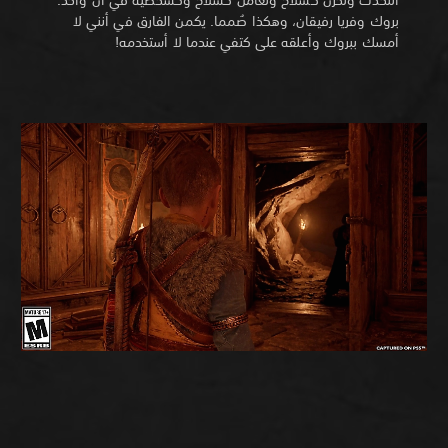
بروك وفريا رفيقان، وهكذا صُمما. يكمن الفارق في أنني لا
أمسك ببروك وأعلقه على كتفي عندما لا أستخدمه!