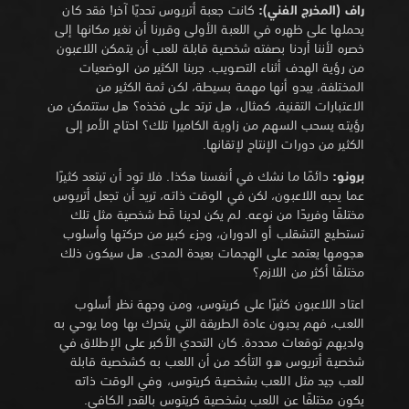
راف (المخرج الفني):
كانت جعبة أتريوس تحديًا آخر! فقد كان
يحملها على ظهره في اللعبة الأولى وقررنا أن نغير مكانها إلى
خصره لأننا أردنا بصفته شخصية قابلة للعب أن يتمكن اللاعبون
من رؤية الهدف أثناء التصويب. جربنا الكثير من الوضعيات
المختلفة، يبدو أنها مهمة بسيطة، لكن ثمة الكثير من
الاعتبارات التقنية، كمثال، هل ترتد على فخذه؟ هل ستتمكن من
رؤيته يسحب السهم من زاوية الكاميرا تلك؟ احتاج الأمر إلى
الكثير من دورات الإنتاج لإتقانها.
برونو:
دائمًا ما نشك في أنفسنا هكذا. فلا تود أن تبتعد كثيرًا
عما يحبه اللاعبون، لكن في الوقت ذاته، تريد أن تجعل أتريوس
مختلفًا وفريدًا من نوعه. لم يكن لدينا قَط شخصية مثل تلك
تستطيع التشقلب أو الدوران، وجزء كبير من حركتها وأسلوب
هجومها يعتمد على الهجمات بعيدة المدى. هل سيكون ذلك
مختلفًا أكثر من اللازم؟
اعتاد اللاعبون كثيرًا على كريتوس، ومن وجهة نظر أسلوب
اللعب، فهم يحبون عادة الطريقة التي يتحرك بها وما يوحي به
ولديهم توقعات محددة. كان التحدي الأكبر على الإطلاق في
شخصية أتريوس هو التأكد من أن اللعب به كشخصية قابلة
للعب جيد مثل اللعب بشخصية كريتوس، وفي الوقت ذاته
يكون مختلفًا عن اللعب بشخصية كريتوس بالقدر الكافي.