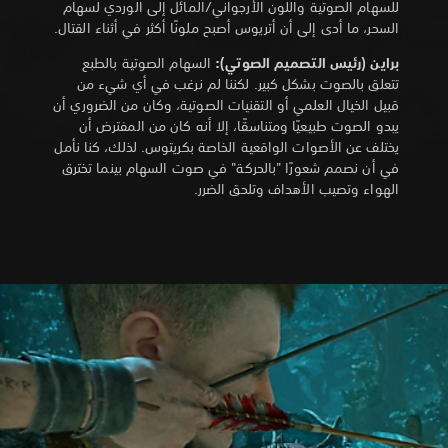
للسهام الصوتية واللون الأرجواني/المائل إلى الوردي لسهام
السحر، ما أدى إلى أن أتريوس أصبح ملونًا أكثر في أثناء القتال.
براين (رئيس التصميم الصوتي):
السهام الصوتية بالطبع
تتعلق بالصوت بشكل كبير. لكننا لم نرغب في أي شيء من
قبيل الخيال العلمي أو التقنيات الصوتية، وكان من الضروري أن
يبدو الصوت طبيعيًا ومتناسقًا، إلا أنه كان من المفترض أن
يختلف عن الأصوات الواقعية الخاصة بكريتوس. لذلك، كنا نأمل
في أن نصمم شعورًا "بالحركة" في صوت السهام بينما تخترق
الهواء وتصيب الأهداف وتلحق الضرر.