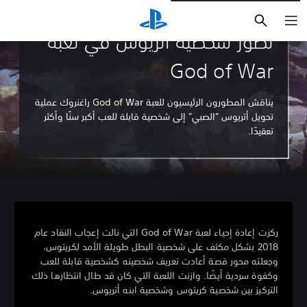
بحث
تطوُّر شخصية أتريوس في لعبة
God of War
يناقش المطورون الرئيسيون للعبة God of War راغنروك عملية
تحويل أتريوس "الصبي" إلى شخصية قابلة للعب أكبر سنًا وأكثر
تعقيدًا.
ركزت إعادة إحياء لعبة God of War التي نالت إعجاب النقاد عام
2018 بشكل مكثف على شخصية البطل طويلة الأمد لكريتوس،
وجعلته محور قصة أعادت تعريف شخصيته كشخصية قابلة للعب
وكقوة سردية أيضًا. وازنت اللعبة التي كان قد طال انتظارها ذلك
التركيز بين شخصية كريتوس وشخصية ابنه أتريوس.