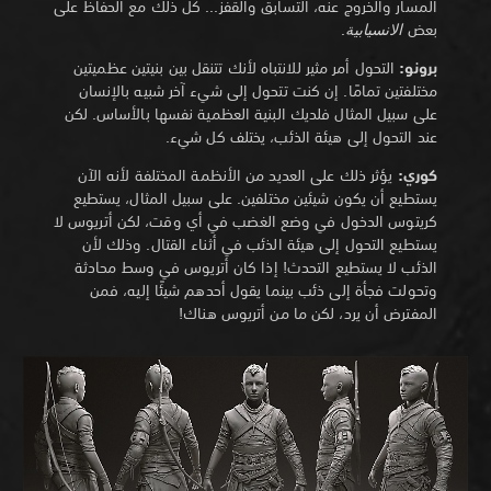
المسار والخروج عنه، التسابق والقفز... كل ذلك مع الحفاظ على
بعض
الانسيابية
.
برونو:
التحول أمر مثير للانتباه لأنك تتنقل بين بنيتين عظميتين
مختلفتين تمامًا. إن كنت تتحول إلى شيء آخر شبيه بالإنسان
على سبيل المثال فلديك البنية العظمية نفسها بالأساس. لكن
عند التحول إلى هيئة الذئب، يختلف كل شيء.
كوري:
يؤثر ذلك على العديد من الأنظمة المختلفة لأنه الآن
يستطيع أن يكون شيئين مختلفين. على سبيل المثال، يستطيع
كريتوس الدخول في وضع الغضب في أي وقت، لكن أتريوس لا
يستطيع التحول إلى هيئة الذئب في أثناء القتال. وذلك لأن
الذئب لا يستطيع التحدث! إذا كان أتريوس في وسط محادثة
وتحولت فجأة إلى ذئب بينما يقول أحدهم شيئًا إليه، فمن
المفترض أن يرد، لكن ما من أتريوس هناك!