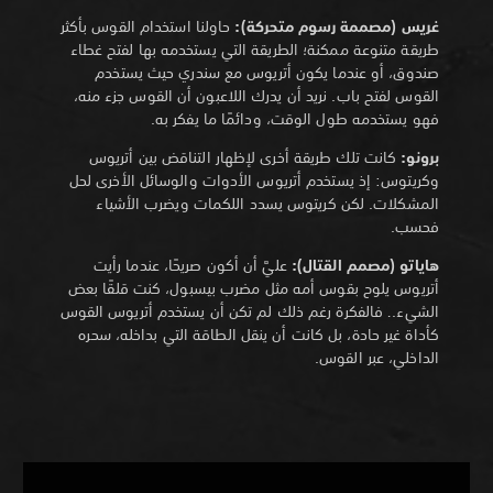
غريس (مصممة رسوم متحركة):
حاولنا استخدام القوس بأكثر
طريقة متنوعة ممكنة؛ الطريقة التي يستخدمه بها لفتح غطاء
صندوق، أو عندما يكون أتريوس مع سندري حيث يستخدم
القوس لفتح باب. نريد أن يدرك اللاعبون أن القوس جزء منه،
فهو يستخدمه طول الوقت، ودائمًا ما يفكر به.
برونو:
كانت تلك طريقة أخرى لإظهار التناقض بين أتريوس
وكريتوس: إذ يستخدم أتريوس الأدوات والوسائل الأخرى لحل
المشكلات. لكن كريتوس يسدد اللكمات ويضرب الأشياء
فحسب.
هاياتو (مصمم القتال):
عليَّ أن أكون صريحًا،
عندما رأيت
أتريوس يلوح بقوس أمه مثل مضرب بيسبول، كنت قلقًا بعض
الشيء.
.
فالفكرة رغم ذلك لم تكن أن يستخدم أتريوس القوس
كأداة غير حادة، بل كانت أن ينقل الطاقة التي بداخله، سحره
الداخلي، عبر القوس.