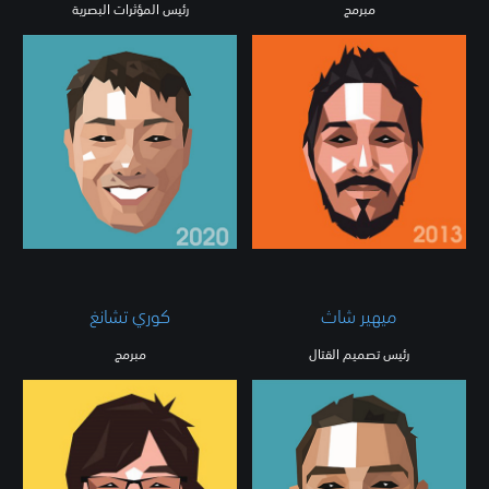
مبرمج
رئيس المؤثرات البصرية
ميهير شاث
كوري تشانغ
رئيس تصميم القتال
مبرمج