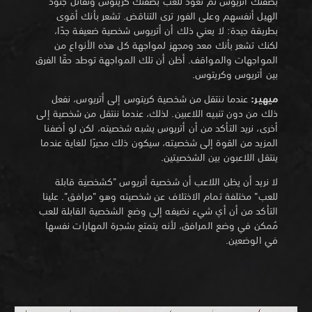
بصفتك أتريوس ثم تعود للعب بصفتك كريتوس وتقاتل جنود
الهيل أنفسهم وعلى الفور ترى التناقض. تشعر بأنك أقوى
بطريقة جيدة: لا يعني ذلك أن أتريوس شخصية ضعيفة جدًا،
لكنك تشعر بأنك معد ومجهز لمواجهة كل هذه الأنواع من
المواجهات والمواقف. أظن أن تلك المواجهة توطد حقًا الفرق
بين أتريوس وكريتوس.
ميهير:
عندما ننتقل من شخصية كريتوس إلى أتريوس، نفعل
ذلك من دون تنبيه اللاعبين. لذلك، عندما ننتقل من شخصية إلى
أخرى، نريد التأكد من أن أتريوس يشبه شخصيته، لكن لو أضفنا
المزيد من القوة إلى شخصيته، سيكون ذلك محيرًا للغاية عندما
ينتقل اللاعبون بين الشخصيتين.
لا نريد أن يظن اللاعب أن شخصية أتريوس "كشخصية قابلة
للعب" مختلفة تمام الاختلاف عن شخصيته وهو "مرافق". علينا
التأكد من أن أي شيء نضيفه إلى وضع الشخصية القابلة للعب
مُمكن في وضع المرافق، لأنه يتمتع بشجرة المهارات نفسها
في الوضعين.