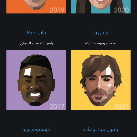
غريس بان
براين هيغا
مصمم رسوم متحركة
رئيس التصميم الصوتي
رامون فيلادومات
كريستوفر لويد