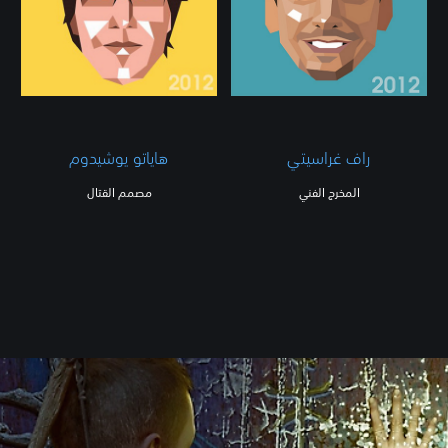
راف غراسيتي
هاياتو يوشيدوم
المخرج الفني
مصمم القتال