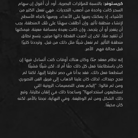
كريستوفر:
بالنسبة للمؤثرات البصرية، أود أن أقول إن سهام
السحر كانت واحدة من أصعب التحديات. فهي تفعل الكثير من
الأشياء، إذ يمكنك رميها على الأعداء، ورميها باتجاه الأسطح
لإنشاء منطقة تأثير، وإن أطلقت سهمًا على
تلك
المنطقة، يجب
أن ينفجر أو أن يتجمد، وإن كانت بعيدة بمسافة معينة، فيمكنها
أن تتقيد معًا، لكن إن أصبت النقطة ذاتها مرتين، يتسع نطاق
منطقة التأثير. لم نفعل شيئًا مثل ذلك من قبل، وترددنا كثيرًا
قبل محالة فهم الأمر.
إنه نظام معقد
جدًا
وكان هناك أوقات كنت أتساءل فيها إن
كان باستطاعتنا فعل كل ذلك حقًا أم لا، لكن شيئًا فشيئًا
استطعنا فعل ذلك. فقد بدأنا في حصر نظرتنا إليها، لكننا لم
ننجح حينذاك، لذلك كان علينا الذهاب إلى فريق الفن التصوري
ومن ثم قالوا: "إليكم بعض التصميمات الرونية التي
تستطيعون استخدامها!" وساعدنا ذلك في إتقان نظرتنا، وتبع
ذلك الشكل ومن ثم الوظيفة. وفي النهاية، نجحنا بالأمر، لكنه
كان مخيفًا.