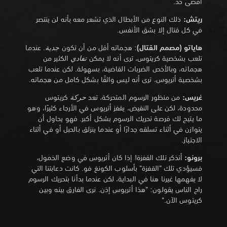
أقصى حد.
ريتش:
ذلك النوع من الأبطال الذي تشعر معه بأنه لن ينتصر
في كل قتال إلا بشق الأنفس.
هاياتو (مصمم القتال)
: هجماته أقل من أن تكون
جدية
. عندما
تلعب بشخصية كريتوس، ترى أنه لا يمكن
تفادي
الكثير من
هجماته، وبالأخص الضربات القاضية، بسهولة. لكن عندما تلعب
بشخصية أتريوس، ترى أنه ليس واثقًا بشكل كامل من هجماته.
غريس:
من منظور الرسوم المتحركة، تعد
حركة
كريتوس
محدودة، لكن على النقيض، يقفز أتريوس في الأرجاء كثيرًا، وهو
ما يتيح لك فرصة تحريك الرسوم بشكل أكبر. فهو يحاول أن
يتوازن في أثناء تسلقه جدارًا أو عندما ينزلق بالحبل أو في أثناء
الاجتياز.
برونو:
أتذكر تلك القفزة! إذا كان أتريوس في وضع الخمول،
فسيؤدي تلك "القفزة" بأسلوب الكونغ فو. كانت دعابتنا التي
لا يفهمها غيرنا هنا في البداية، لكن عندما بدأنا بتحريك الرسوم
راح الناس يقولون: "هذا أتريوس إذن. نرى الفارق بينه وبين
كريتوس الآن."