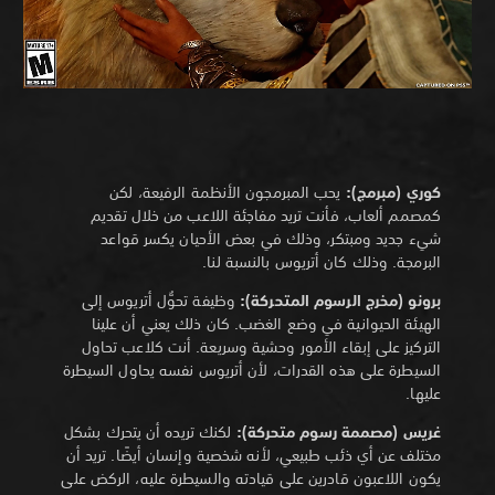
كوري (مبرمج):
يحب المبرمجون الأنظمة الرفيعة، لكن
كمصمم ألعاب، فأنت تريد مفاجئة اللاعب من خلال تقديم
شيء جديد ومبتكر، وذلك في بعض الأحيان يكسر قواعد
البرمجة. وذلك كان أتريوس بالنسبة لنا.
برونو (مخرج الرسوم المتحركة):
وظيفة تحوُّل أتريوس إلى
الهيئة الحيوانية في وضع الغضب. كان ذلك يعني أن علينا
التركيز على إبقاء الأمور وحشية وسريعة. أنت كلاعب تحاول
السيطرة على هذه القدرات، لأن أتريوس نفسه يحاول السيطرة
عليها.
غريس (مصممة رسوم متحركة):
لكنك تريده أن يتحرك بشكل
مختلف عن أي ذئب طبيعي، لأنه شخصية وإنسان أيضًا. تريد أن
يكون اللاعبون قادرين على قيادته والسيطرة عليه، الركض على