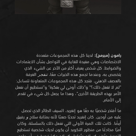
رامون (مبرمج):
لدينا كل هذه المجموعات متعددة
الاختصاصات وهي مفيدة للغاية في التواصل بشأن الاعتمادات
والضوابط. كل شخص يعرف أكثر من الآخر عن الشيء الذي
يتخصص به، وعندما تجمع هذه الخبرات معًا،
تنفجر
الغرفة
بالعصف الذهني. فتجد كل هذه المجموعات المتعاونة تتساءل:
"لم لا تفعل ذلك؟" و"ذلك أوحى لي بفكرة" و"نستطيع أن نفعل
الأمر بهذه الطريقة الأخرى"، وهذا ما يجعل كل شيء في تقدم
إلى الأمام.
ما أفتخر شخصيًا به حقًا هو إنغريد، السيف الطائر الذي تحصل
عليه من أودين. كان إنغريد تحديًا صعبًا لأنه بمثابة سلاح
و
رفيق
أيضًا. كانت تلك المرة الأولى التي نفعل ذلك بالسلسلة، وكان
أمرًا مخادعًا من منظور التكويد أن يكون لديك شخصية تستطيع
التحدث وتُخزن كسلاح وتُعامل كسلاح وكشخصية في آن واحد.