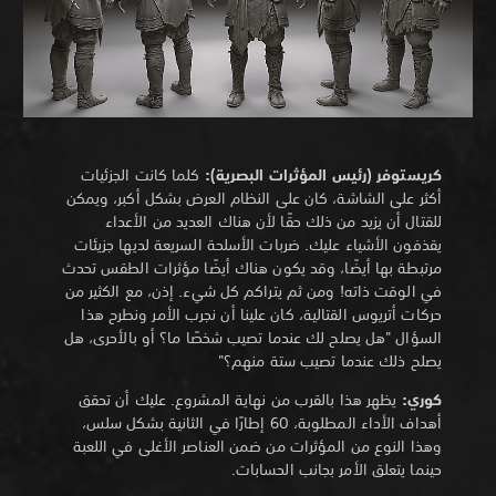
كريستوفر (رئيس المؤثرات البصرية):
كلما كانت الجزئيات
أكثر على الشاشة، كان على النظام العرض بشكل أكبر، ويمكن
للقتال أن يزيد من ذلك حقًا لأن هناك العديد من الأعداء
يقذفون الأشياء عليك. ضربات الأسلحة السريعة لديها جزيئات
مرتبطة بها أيضًا، وقد يكون هناك أيضًا مؤثرات الطقس تحدث
في الوقت ذاته! ومن ثم يتراكم كل شيء. إذن، مع الكثير من
حركات أتريوس القتالية، كان علينا أن نجرب الأمر ونطرح هذا
السؤال "هل يصلح لك عندما تصيب شخصًا ما؟ أو بالأحرى، هل
يصلح ذلك عندما تصيب ستة منهم؟"
كوري:
يظهر هذا بالقرب من نهاية المشروع. عليك أن تحقق
أهداف الأداء المطلوبة، 60 إطارًا في الثانية بشكل سلس،
وهذا النوع من المؤثرات من ضمن العناصر الأغلى في اللعبة
حينما يتعلق الأمر بجانب الحسابات.