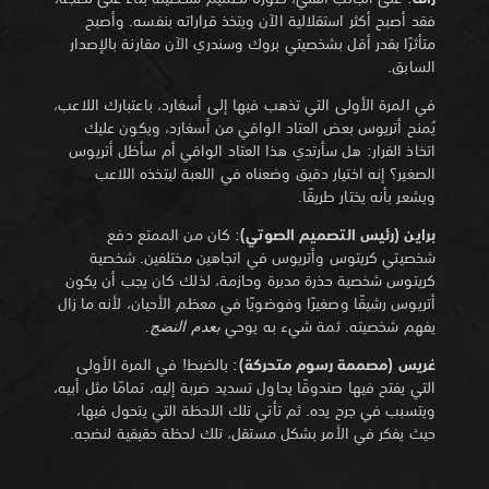
فقد أصبح أكثر استقلالية الآن ويتخذ قراراته بنفسه. وأصبح
متأثرًا بقدر أقل بشخصيتي بروك وسندري الآن مقارنة بالإصدار
السابق.
في المرة الأولى التي تذهب فيها إلى أسغارد، باعتبارك اللاعب،
يُمنح أتريوس بعض العتاد الواقي من أسغارد، ويكون عليك
اتخاذ القرار: هل سأرتدي هذا العتاد الواقي أم سأظل أتريوس
الصغير؟ إنه اختيار دقيق وضعناه في اللعبة ليتخذه اللاعب
ويشعر بأنه يختار طريقًا.
براين (رئيس التصميم الصوتي)
: كان من الممتع دفع
شخصيتي كريتوس وأتريوس في اتجاهين مختلفين. شخصية
كريتوس شخصية حذرة مدبرة وحازمة، لذلك كان يجب أن يكون
أتريوس رشيقًا وصغيرًا وفوضويًا في معظم الأحيان، لأنه ما زال
يفهم شخصيته. ثمة شيء به يوحي
بعدم النضج.
غريس (مصممة رسوم متحركة)
: بالضبط! في المرة الأولى
التي يفتح فيها صندوقًا يحاول تسديد ضربة إليه، تمامًا مثل أبيه،
ويتسبب في جرح يده. ثم تأتي تلك اللحظة التي يتحول فيها،
حيث يفكر في الأمر بشكل مستقل، تلك لحظة حقيقية لنضجه.