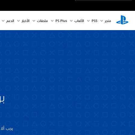
متجر
PS5‏
الألعاب
PS Plus
ملحقات
الأخبار
الدعم