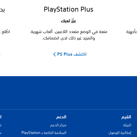
PlayStation Plus
بد
عزّز لعبك
أجهزة
متعة في الوضع متعدد اللاعبين. ألعاب شهرية.
اطّلع على
والمزيد غير ذلك لدى انضمامك.
اكتشف PS Plus
زي
القيم
الدعم
ا
البيئة
مركز الدعم
ش
إمكانية الوصول
السلامة الخاصة بـ PlayStation
سي