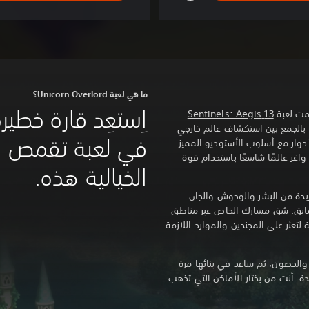
ما هي لعبة Unicorn Overlord؟
اِستعِد قارة خطيرة
13 Sentinels: Aegis
وتتميز لعبة Unicorn Overlord بالجمع بين استكشاف عالم خارجي
في لعبة تقمص الأ
دوار مع أسلوب الأستوديو المميز.
عب متقمصًا دور الأمير المنفي Alain، واغز عالمًا شاسعًا باستخدام قوة
الخيالية هذه.
كثر من 60 شخصية فريدة من البشر والوحوش والجان
 إلى Fevrith مجدها السابق. شق مسارك الخاص عبر مناطق
لتعثر على المجندين والموارد اللازمة
 والحصون، ثم ساعد في بنائها مرة
ة. أنت من يختار الأماكن التي تذهب