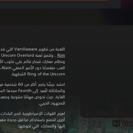
l
o
r
d
اللعبة من تطوير Vanillaware التي قدمت لعبة
Rim
، 
ونظام معارك مُبتكر قائم على تناوب الأ
ال
Ring of the Unicorn المُطهرة.
احشد جيشًا يضم أ
والملائكة لتُعيد
القارة، حيث تخوض مهامًا متنوعة وصعبة 
للمجهود الحربي.
اهزم القوات الإمبراطورية لتحرر البلدات
أخرى لتتمتع باستخدام مرافق جديدة مفيد
إليها والمعارك التي تخوضها.