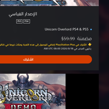
الإصدار القياسي
PS5
PS4
Unicorn Overlord PS4 & PS5
مضمنة
$59.99
مخصوم من السعر الأصلي البالغ $59.99‏
اشترك في PlayStation Plus إضافي للوصول إلى هذه اللعبة ومئات غيرها في كتالوج الألعاب
ينتهي العرض في 18‏/8‏/2026 08:00 AM UTC‏
اشترك
ا
ل
إ
ص
د
ا
ر