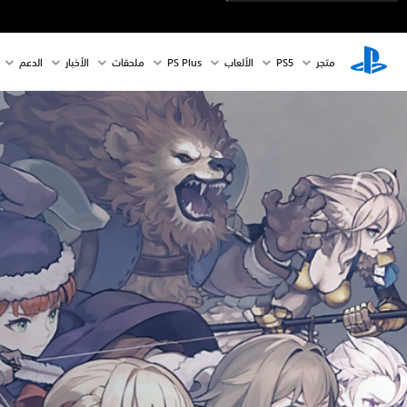
متجر
PS5‏
الألعاب
PS Plus
ملحقات
الأخبار
الدعم