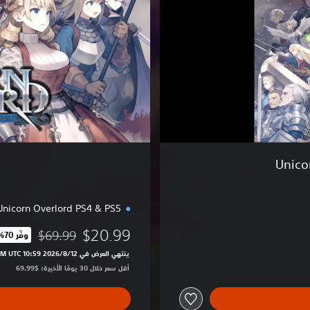
n
a
r
c
h
Unicorn Overlord PS4 & PS5
$20.99
$69.99
وفّر 70%‏
مخصوم من السعر الأصلي 
ينتهي العرض في 12‏/8‏/2026 10:59 PM UTC‏
أقل سعر خلال 30 يومًا الأخيرة: $69.99‏