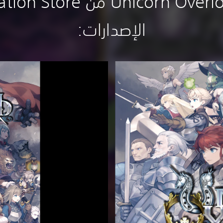
الإصدارات:‏
ا
ل
إ
ص
د
ا
ر
ا
ل
ت
ج
ر
ي
ب
ي
م