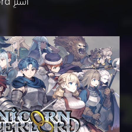
اشترِ Unicorn Overlord من PlayStation Store
ا
ل
إ
ص
د
ا
ر
ا
ل
ق
ي
ا
س
ي