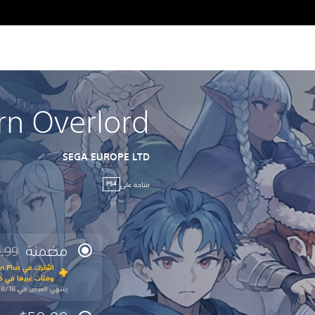
rn Overlord
SEGA EUROPE LTD
متاحة على
PS4
مضمنة
.99
مخصوم 
ومئات غيرها في كت
ينتهي العرض في 18‏/8‏/2026 08:00 AM UTC‏