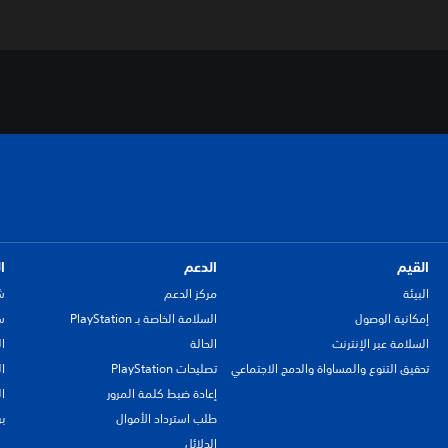
القيم
الدعم
ا
البيئة
مركز الدعم
ش
إمكانية الوصول
السلامة الخاصة بـ PlayStation
سي
السلامة عبر الإنترنت
الحالة
ا
تحقيق التنوع والمساواة والدمج الاجتماعي
تصليحات PlayStation
ا
إعادة ضبط كلمة المرور
ا
طلب استرداد الأموال
ب
الدلائل