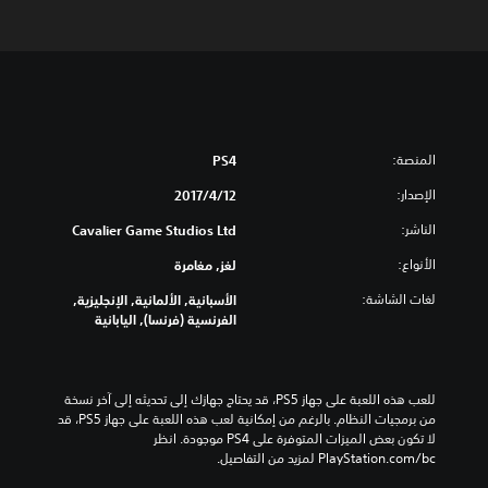
المنصة:
PS4
الإصدار:
12‏/4‏/2017
الناشر:
Cavalier Game Studios Ltd
الأنواع:
لغز, مغامرة
لغات الشاشة:
الأسبانية, الألمانية, الإنجليزية,
الفرنسية (فرنسا), اليابانية
للعب هذه اللعبة على جهاز PS5، قد يحتاج جهازك إلى تحديثه إلى آخر نسخة 
من برمجيات النظام. بالرغم من إمكانية لعب هذه اللعبة على جهاز PS5، قد 
لا تكون بعض الميزات المتوفرة على PS4 موجودة. انظر 
‎PlayStation.com/bc لمزيد من التفاصيل.