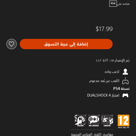
متاحة على
PS4
$17.99
إضافة إلى عربة التسوق
تم الإصدار ١١/٠٤/٢٠١٧
لاعب واحد
اللعب عن بُعد مدعوم
نسخة PS4‏
اهتزاز DUALSHOCK 4‏
مقامرة, اللغة, العناصر العنيفة