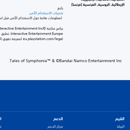
الإيطالية, الروسية, الفرنسية (فرنسا)
راجع 
تحذيرات الاستخدام الآمن
 لمعلومات هامة حول الاستخدام الآمن قبل استخدام هذا المنتج.
eu.playstation.com/legal لمعرفة حقوق الاستخدام الكاملة.
Tales of Symphonia™ & ©Bandai Namco Entertainment Inc.
القيم
الدعم
ا
البيئة
مركز الدعم
ش