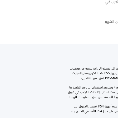
ك تجري في
 الشهير
للعب هذه اللعبة على جهاز PS5، قد يحتاج جهازك إلى تحديثه إلى آخر نسخة من برمجيات 
النظام. بالرغم من إمكانية لعب هذه اللعبة على جهاز PS5، قد لا تكون بعض الميزات 
تنزيل هذا المنتج عرضة لشروط خدمة‫ PlayStation وشروط استخدام البرنامج الخاصة بنا 
بالإضافة إلى أي أحكام إضافية محددة تطبق على هذا المنتج. إذا كنت لا ترغب في قبول 
روط الخدمة لمزيد من المعلومات الهامة.
مبلغ يدفع مرة واحدة مقابل ترخيص للتنزيل على عدة أجهزة PS4. تسجيل الدخول إلى 
PlayStation غير مطلوب لاستخدام هذا الترخيص على جهاز PS4 الأساسي الخاص بك، 