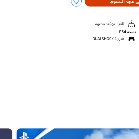
ى عربة التسوق
اللعب عن بُعد مدعوم
نسخة PS4‏
اهتزاز DUALSHOCK 4‏