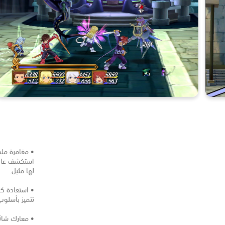
• مغامرة مل
استكشف عالمً
لها مثيل.
• استعادة كا
تتميز بأسلو
• معارك شائ