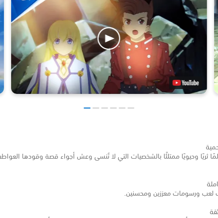
حمية
ا ثريًا وحيويًا ممتلئًا بالشخصيات التي لا تُنسى وعش أجواء قصة وقودها العوا
ملة
ب لعب ورسومات معززين ومحسنين.
قة