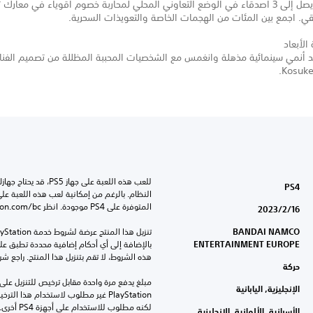
العب مع ما يصل إلى 3 أصدقاء في الوضع التعاوني المحلي لمحاربة خصوم أقوياء في معار
ي. اجمع بين المئات من الهجمات الخاصة والتعويذات السحرية.
 الأبعاد
أنمي سينمائية مذهلة وانغمس مع الشخصيات المحببة المظللة من تصميم الفنان
Kosuke
PS4
المتوفرة على PS4 موجودة. انظر ‎PlayStation.com/bc لمزيد من التفاصيل.
16‏/2‏/2023
BANDAI NAMCO
ENTERTAINMENT EUROPE
هذه الشروط، لا تقم بتنزيل هذا المنتج. راجع ش
حركة
الإنجليزية, اليابانية
لكنه مطلوب للاستخدام على أجهزة PS4 أخرى.
الأسبانية, الألمانية, الإنجليزية,