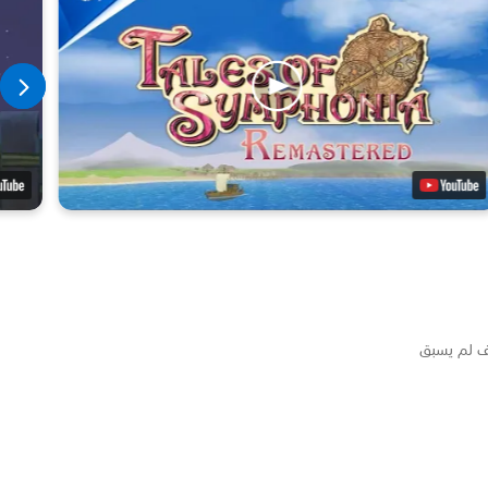
طف لم يسبق